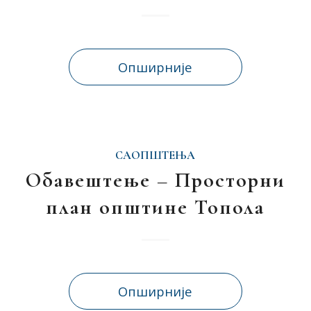
Опширније
САОПШТЕЊА
Обавештење – Просторни
план општине Топола
Опширније