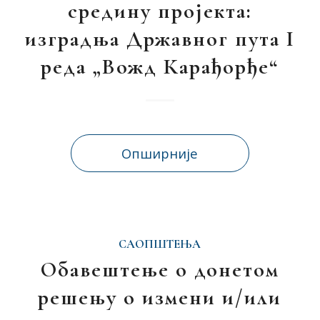
средину пројекта:
изградња Државног пута I
реда „Вожд Карађорђе“
Опширније
САОПШТЕЊА
Обавештење о донетом
решењу о измени и/или