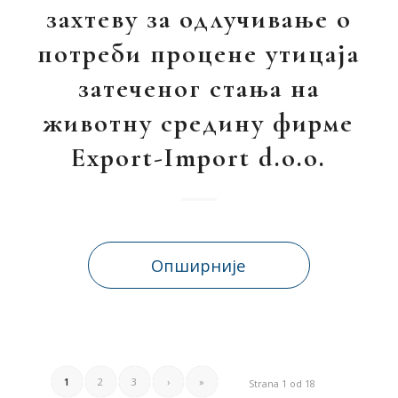
захтеву за одлучивање о
потреби процене утицаја
затеченог стања на
животну средину фирме
Export-Import d.o.o.
Опширније
1
2
3
›
»
Strana 1 od 18