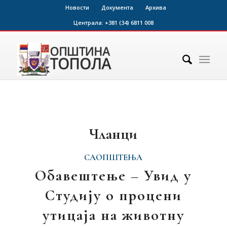
Новости
Документа
Архива
Централа:
+381 (34) 6811 008
Чланци
САОПШТЕЊА
Обавештење – Увид у
Студију о процени
утицаја на животну