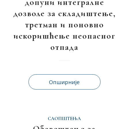
допуни интегралне
дозволе за складиштење,
третман и поновно
искоришћење неопасног
отпада
Опширније
САОПШТЕЊА
Обавештење за