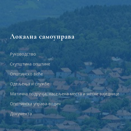
Локална самоуправа
Руководство
Скупштина општине
Општинско веће
Одељења и службе
Матична подручја, насељена места и месне заједнице
Општинска управа-водич
Документа