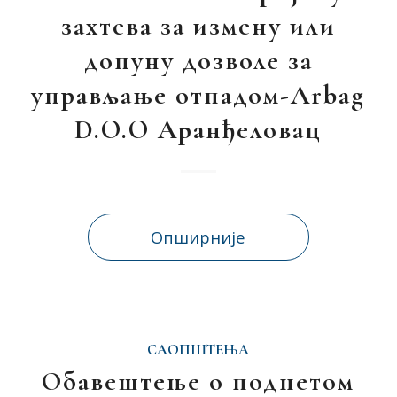
захтева за измену или
допуну дозволе за
управљање отпадом-Arbag
D.O.O Аранђеловац
Опширније
САОПШТЕЊА
Обавештење о поднетом