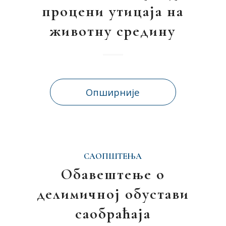
процени утицаја на
животну средину
Опширније
САОПШТЕЊА
Обавештење о
делимичној обустави
саобраћаја