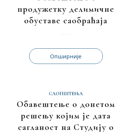
продужетку делимичне
обуставе саобраћаја
Опширније
САОПШТЕЊА
Обавештење о донетом
решењу којим је дата
сагланост на Студију о