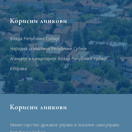
Корисни линкови
Влада Републике Србије
Народна скупштина Републике Србије
Агенције и канцеларије Владе Републике Србије
еУправа
Корисни линкови
Министарство државне управе и локалне самоуправе