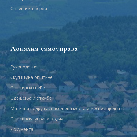
Опленачка берба
Локална самоуправа
Руководство
Скупштина општине
Општинско веће
Одељења и службе
Матична подручја, насељена места и месне заједнице
Општинска управа-водич
Документа