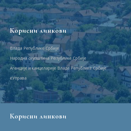
Корисни линкови
Влада Републике Србије
Народна скупштина Републике Србије
Агенције и канцеларије Владе Републике Србије
еУправа
Корисни линкови