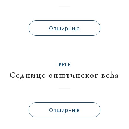
Опширније
ВЕЋЕ
Седнице општинског већа
Опширније