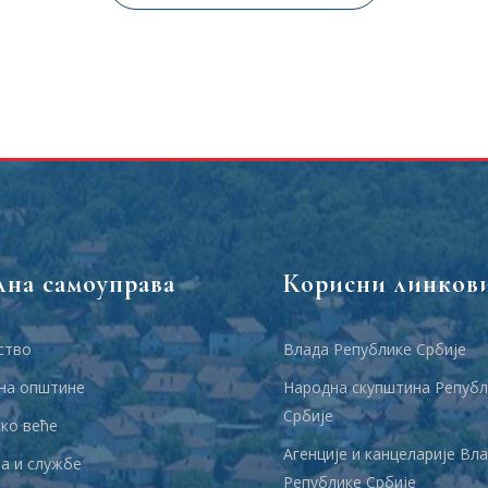
лна самоуправа
Корисни линков
ство
Влада Републике Србије
на општине
Народна скупштина Републ
Србије
ко веће
Агенције и канцеларије Вл
 и службе
Републике Србије