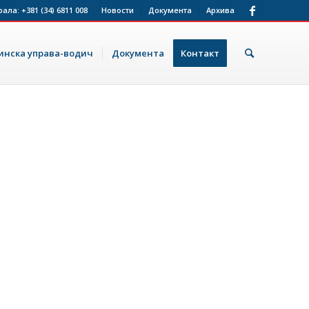
рала:
+381 (34) 6811 008
Новости
Документа
Архива
нска управа-водич
Документа
Контакт