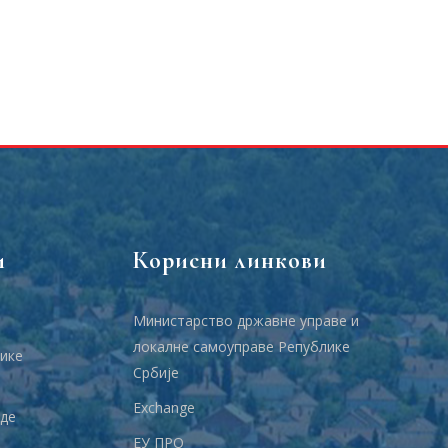
и
Корисни линкови
Министарство државне управе и
локалне самоуправе Републике
ике
Србије
Еxchange
аде
ЕУ ПРО