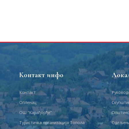
Контакт инфо
Лока
Контакт
Руковод
Опленац
Скупшти
ОШ “Карађорђе”
Општинс
Туристичка организација Топола
Одељења