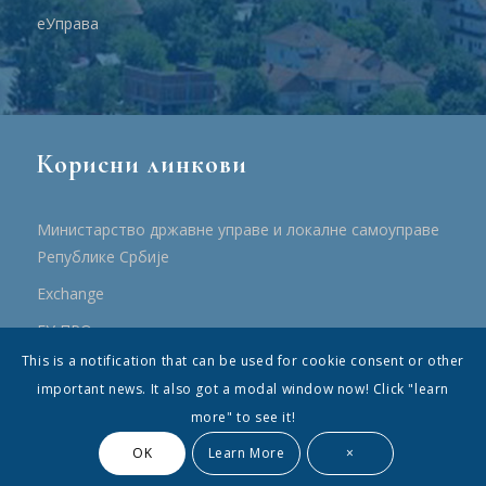
еУправа
Корисни линкови
Министарство државне управе и локалне самоуправе
Републике Србије
Еxchange
ЕУ ПРО
This is a notification that can be used for cookie consent or other
ПРРР
important news. It also got a modal window now! Click "learn
more" to see it!
OK
Learn More
×
© Општина Топола - Сва права су садржана