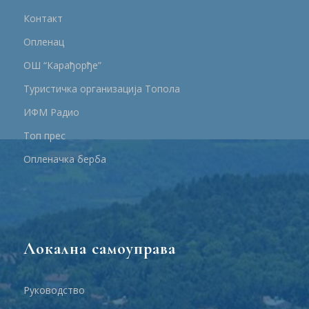
Контакт
Опленац
ОШ “Карађорђе”
Туристичка организација Топола
ИФМ Радио
Топ прес
Опленачка берба
Локална самоуправа
Руководство