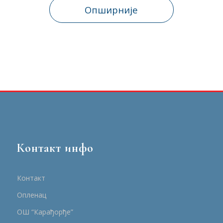
Опширније
Контакт инфо
Контакт
Опленац
ОШ “Карађорђе”