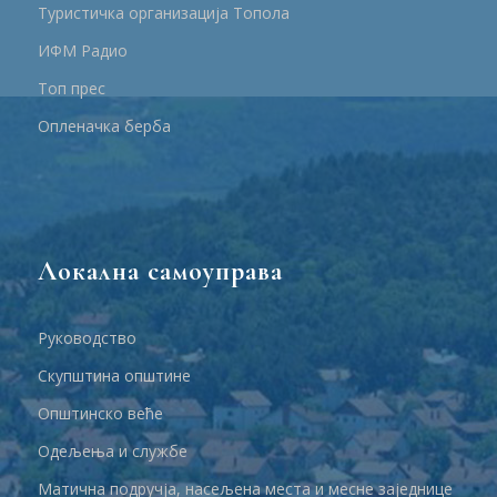
Туристичка организација Топола
ИФМ Радио
Топ прес
Опленачка берба
Локална самоуправа
Руководство
Скупштина општине
Општинско веће
Одељења и службе
Матична подручја, насељена места и месне заједнице