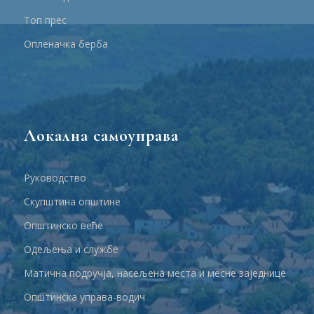
Топ прес
Опленачка берба
Локална самоуправа
Руководство
Скупштина општине
Општинско веће
Одељења и службе
Матична подручја, насељена места и месне заједнице
Општинска управа-водич