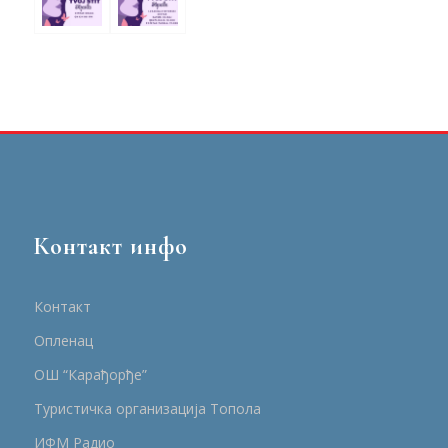
Контакт инфо
Контакт
Опленац
ОШ “Карађорђе”
Туристичка организација Топола
ИФМ Радио