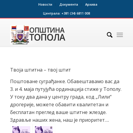
Новости
Документа
Архива
Централа:
+381 (34) 6811 008
Твоја штитна – твој штит
Поштоване суграђанке. Обавештавамо вас да
3. и 4. маја путујућа ординација стиже у Тополу.
У току два дана у центру града, код „Лили“
дрогерије, можете обавити квалитетан и
бесплатан преглед ваше штитне жлезде.
Здравље наших жена, наш је приоритет….