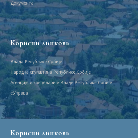
Документа
Корисни линкови
Влада Републике Србије
Народна скупштина Републике Србије
Агенције и канцеларије Владе Републике Србије
еУправа
Корисни линкови