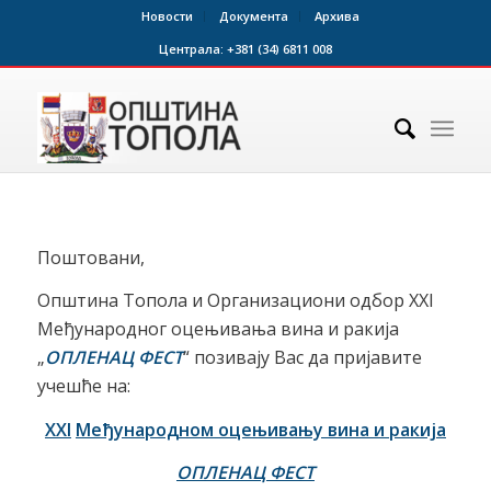
Новости
Документа
Архива
Централа:
+381 (34) 6811 008
Поштовани,
Општина Топола и Организациони одбор XXI
Међународног оцењивањa вина и ракија
„
ОПЛЕНА
Ц
ФЕСТ
“ позивају Вас да пријавите
учешће на:
XXI
Међународно
м
оцењивању вина и ракија
ОПЛЕНАЦ ФЕСТ