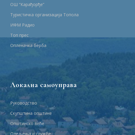
ОШ “Карађорђе”
Туристичка организација Топола
ИФМ Радио
Топ прес
Опленачка берба
Локална самоуправа
Руководство
Скупштина општине
Општинско веће
Одељења и службе