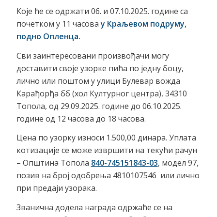
Које ће се одржати 06. и 07.10.2025. године са
почетком у 11 часова
у Краљев
o
м подруму,
подно Опленца.
Сви заинтересовани произвођачи могу
доставити своје узорке пића по једну боцу,
лично или поштом у улици Булевар вожда
Карађорђа бб (хол Културног центра), 34310
Топола, од 29.09.2025. године до 06.10.2025.
године од 12 часова до 18 часова.
Цена по узорку износи 1.500,00 динара. Уплатa
котизације се може извршити на текући рачун
– Општина Топола
840-745151843-03
, модел 97,
позив на број одобрења 4810107546 или лично
при предаји узорака.
Званична додела награда одржаће се на