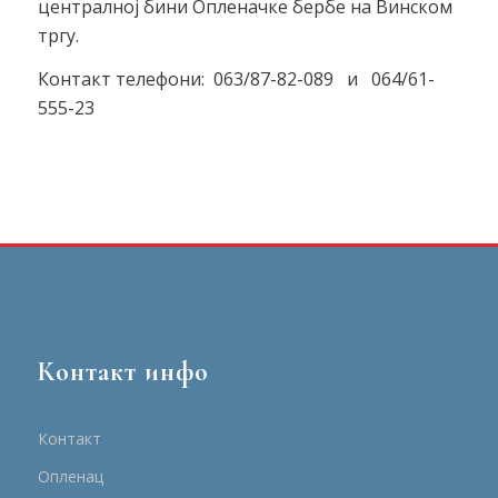
централној бини Опленачке бербе на Винском
тргу.
Контакт телефони: 063/87-82-089 и 064/61-
555-23
Контакт инфо
Контакт
Опленац