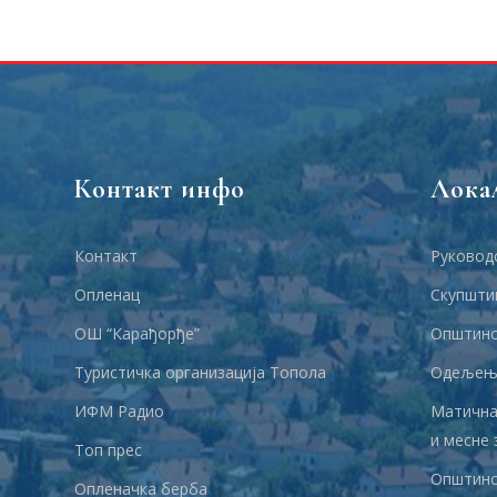
Контакт инфо
Лока
Контакт
Руковод
Опленац
Скупшти
ОШ “Карађорђе”
Општинс
Туристичка организација Топола
Одељења
ИФМ Радио
Матична
и месне 
Топ прес
Општинс
Опленачка берба