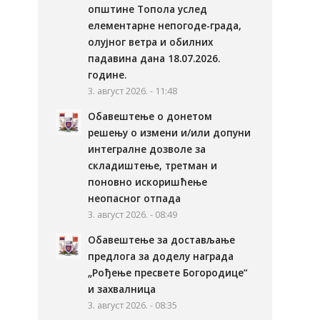
општине Топола услед
елементарне непогоде-града,
олујног ветра и обилних
падавина дана 18.07.2026.
године.
3. август 2026. - 11:48
Обавештење о донетом
решењу о измени и/или допуни
интегралне дозволе за
складиштење, третман и
поновно искоришћење
неопасног отпада
3. август 2026. - 08:49
Обавештење за достављање
предлога за доделу награда
„Рођење пресвете Богородице“
и захвалница
3. август 2026. - 08:35