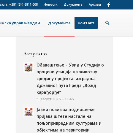
рала:
+381 (34) 6811 008
Новости
Документа
Архива
нска управа-водич
Документа
Контакт
Актуелно
Обавештење – Увид у Студију о
процени утицаја на животну
средину пројекта: изградња
Државног пута I реда „Вожд
Карађорђе“
5. август 2026. - 11:46
Јавни позив за подношење
пријава штете настале на
пољопривредним културама и
објектима на територији