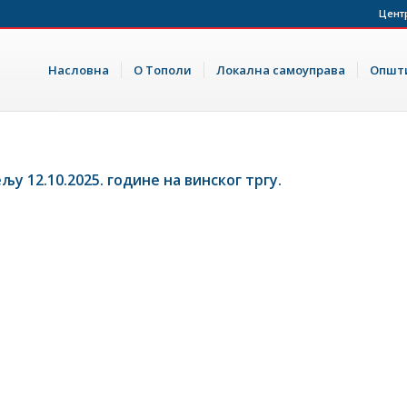
Цент
Насловна
О Тополи
Локална самоуправа
Општи
у 12.10.2025. године на винског тргу.