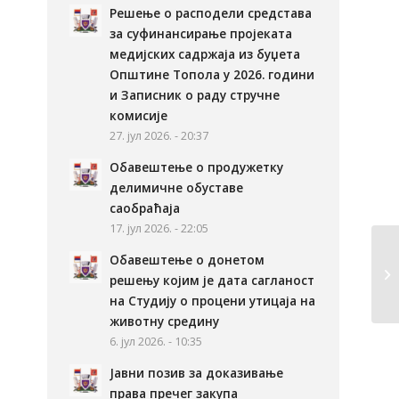
Решење о расподели средстава
за суфинансирање пројеката
медијских садржаја из буџета
Општине Топола у 2026. години
и Записник о раду стручне
комисије
27. јул 2026. - 20:37
Обавештење о продужетку
делимичне обуставе
саобраћаја
17. јул 2026. - 22:05
Обавештење о донетом
решењу којим је дата сагланост
на Студију о процени утицаја на
животну средину
6. јул 2026. - 10:35
Јавни позив за доказивање
права пречег закупа