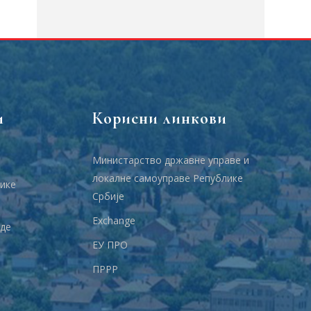
и
Корисни линкови
Министарство државне управе и
локалне самоуправе Републике
ике
Србије
Еxchange
аде
ЕУ ПРО
ПРРР