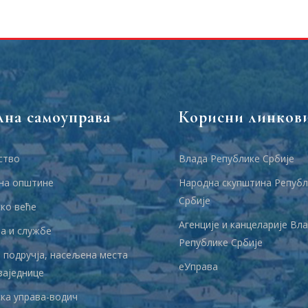
лна самоуправа
Корисни линков
ство
Влада Републике Србије
на општине
Народна скупштина Републ
Србије
ко веће
Агенције и канцеларије Вл
 и службе
Републике Србије
 подручја, насељена места
еУправа
заједнице
ка управа-водич