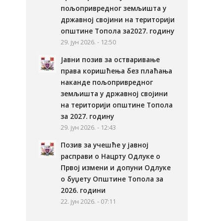
пољопривредног земљишта у
државној својини на територији
општине Топола за2027. годину
29. јун 2026. - 12:50
Јавни позив за остваривање
права коришћења без плаћања
наканде пољопривредног
земљишта у државној својини
на територији општине Топола
за 2027. годину
29. јун 2026. - 12:43
Позив за учешће у јавној
расправи о Нацрту Одлуке о
Првој измени и допуни Одлуке
о буџету Општине Топола за
2026. години
22. јун 2026. - 07:11