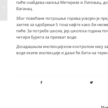
пиће снабдева насеља Метеризе и Липовац, док
15.ванредна седница
Штаба за ванредне
Ваганац.
сит�...
Због повећане потрошње горива усвојен је пре
захтев за одобрење 5 тона нафте како би нес
пиће. За потребе школа, јер школска година по
четири бурета за прихват воде.
Досадашњом инспекцијском контролом нису за
воде екипе инспекције и даље ће бити на тере
Мож