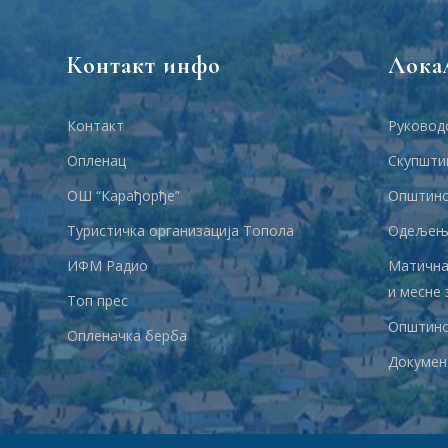
Контакт инфо
Лока
Контакт
Руковод
Опленац
Скупшти
ОШ “Карађорђе”
Општинс
Туристичка организација Топола
Одељења
ИФМ Радио
Матична
и месне 
Топ прес
Општинс
Опленачка берба
Докумен