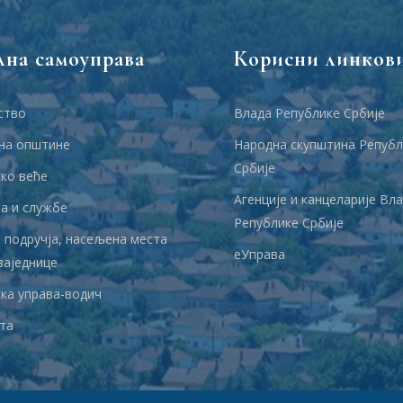
лна самоуправа
Корисни линков
ство
Влада Републике Србије
на општине
Народна скупштина Републ
Србије
ко веће
Агенције и канцеларије Вл
 и службе
Републике Србије
 подручја, насељена места
еУправа
заједнице
ка управа-водич
та