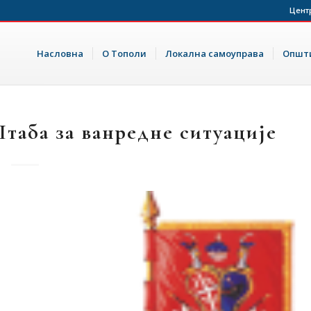
Цент
Насловна
О Тополи
Локална самоуправа
Општи
таба за ванредне ситуације