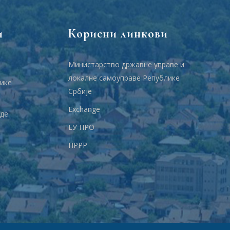
и
Корисни линкови
Министарство државне управе и
локалне самоуправе Републике
ике
Србије
Еxchange
аде
ЕУ ПРО
ПРРР