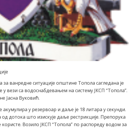
ције
а за ванредне ситуације општине Топола сагледана је
ре у вези са водоснабдевањем на систему ЈКСП “Топола”.
е Јасна Вуковић.
 акумулира у резервоар и даље је 18 литара у секунди.
 од дотока што изискује даље рестрикције. Препорука
 користе. Возило ЈКСП “Топола” по распореду водом за