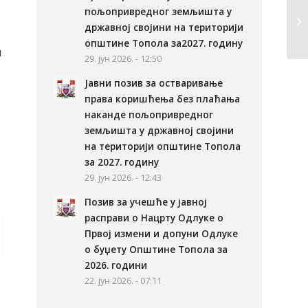
пољопривредног земљишта у
државној својини на територији
општине Топола за2027. годину
и
29. јун 2026. - 12:50
Јавни позив за остваривање
права коришћења без плаћања
наканде пољопривредног
земљишта у државној својини
на територији општине Топола
за 2027. годину
29. јун 2026. - 12:43
Позив за учешће у јавној
расправи о Нацрту Одлуке о
Првој измени и допуни Одлуке
о буџету Општине Топола за
2026. години
22. јун 2026. - 07:11