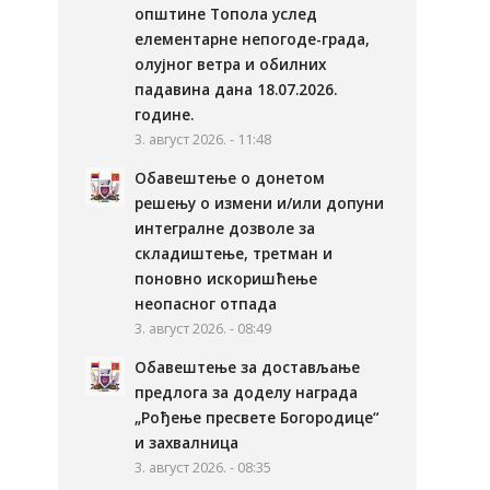
општине Топола услед
елементарне непогоде-града,
олујног ветра и обилних
падавина дана 18.07.2026.
године.
3. август 2026. - 11:48
Обавештење о донетом
решењу о измени и/или допуни
интегралне дозволе за
складиштење, третман и
поновно искоришћење
неопасног отпада
3. август 2026. - 08:49
Обавештење за достављање
предлога за доделу награда
„Рођење пресвете Богородице“
и захвалница
3. август 2026. - 08:35