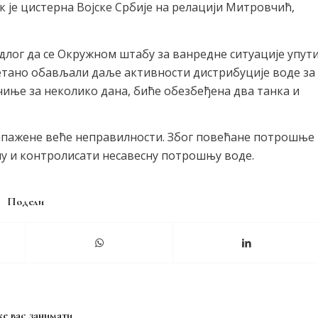
 је цистерна Војске Србије на релацији Митровчић,
длог да се Окружном штабу за ванредне ситуације упут
метано обављали даље активности дистрибуције воде за
чиње за неколико дана, биће обезбеђена два танка и
пажене веће неправилности. Због повећане потрошње
ну и контролисати несавесну потрошњу воде.
Подели
е вас занимати