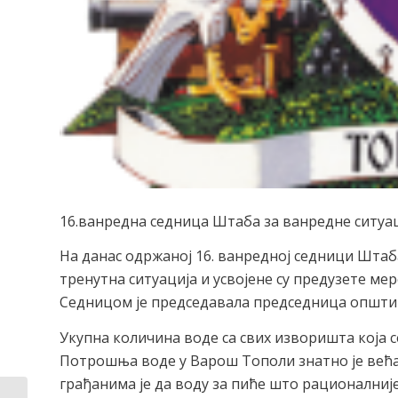
16.ванредна седница Штаба за ванредне ситуа
На данас одржаној 16. ванредној седници Штаб
тренутна ситуација и усвојене су предузете ме
Седницом је председавала председница општин
Укупна количина воде са свих изворишта која се
Потрошња воде у Варош Тополи знатно је већа
грађанима је да воду за пиће што рационалније