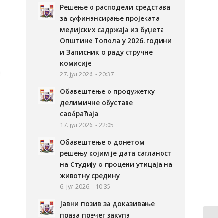
Решење о расподели средстава
за суфинансирање пројеката
медијских садржаја из буџета
Општине Топола у 2026. години
и Записник о раду стручне
комисије
27. јул 2026. - 20:37
Обавештење о продужетку
делимичне обуставе
саобраћаја
17. јул 2026. - 22:05
Обавештење о донетом
решењу којим је дата сагланост
на Студију о процени утицаја на
животну средину
6. јул 2026. - 10:35
Јавни позив за доказивање
права пречег закупа