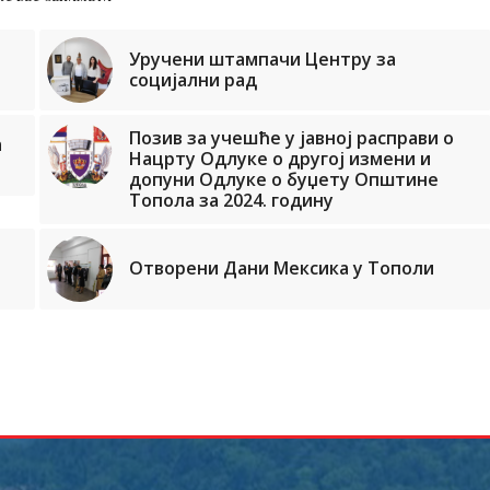
Уручени штампачи Центру за
социјални рад
Позив за учешће у јавној расправи о
а
Нацрту Одлуке о другој измени и
допуни Одлуке о буџету Општине
Топола за 2024. годину
Отворени Дани Мексика у Тополи