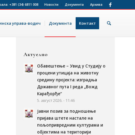
рала:
+381 (34) 6811 008
Новости
Документа
Архива
нска управа-водич
Документа
Контакт
Актуелно
Обавештење – Увид у Студију о
процени утицаја на животну
средину пројекта: изградња
Државног пута I реда „Вожд
Карађорђе“
5. август 2026. - 11:46
Јавни позив за подношење
пријава штете настале на
пољопривредним културама и
објектима на територији