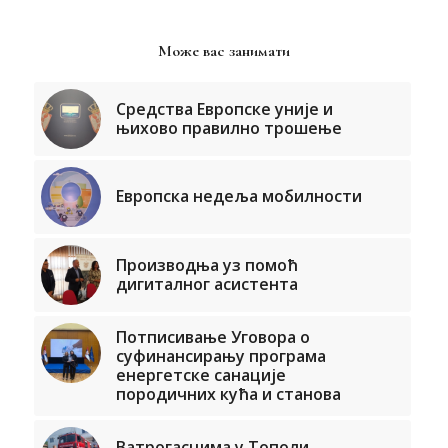
Може вас занимати
Средства Европске уније и
њихово правилно трошење
Европска недеља мобилности
Производња уз помоћ
дигиталног асистента
Потписивање Уговора о
суфинансирању програма
енергетске санације
породичних кућа и станова
Ватрогасцима у Тополи