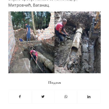
Митровчић, Ваганац.
Подели