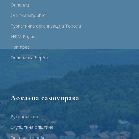
Опленац
ОШ “Карађорђе”
Туристичка организација Топола
ИФМ Радио
Топ прес
Опленачка берба
Локална самоуправа
Руководство
Скупштина општине
Општинско веће