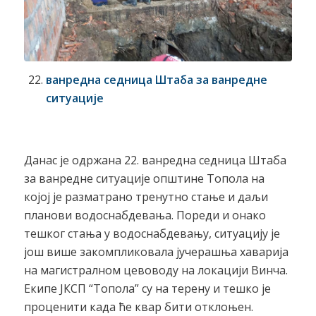
ванредна седница Штаба за ванредне
ситуације
Данас је одржана 22. ванредна седница Штаба
за ванредне ситуације општине Топола на
којој је разматрано тренутно стање и даљи
планови водоснабдевања. Пореди и онако
тешког стања у водоснабдевању, ситуацију је
још више закомпликовала јучерашња хаварија
на магистралном цевоводу на локацији Винча.
Екипе ЈКСП “Топола” су на терену и тешко је
проценити када ће квар бити отклоњен.