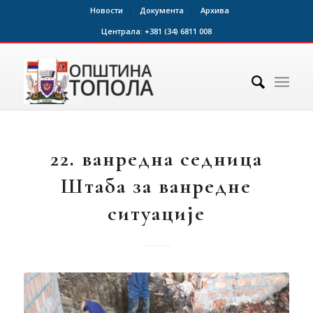
Новости
Документа
Архива
Централа:
+381 (34) 6811 008
22. ванредна седница
Штаба за ванредне
ситуације