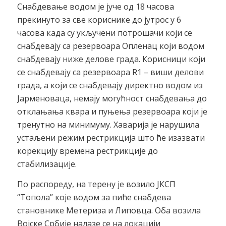
Снабдевање водом је јуче од 18 часова
прекинуто за све кориснике до јутрос у 6
часова када су укључени потрошачи који се
снабдевају са резервоара Опленац који водом
снабдевају ниже делове града. Корисници који
се снабдевају са резервоара R1 – виши делови
града, а који се снабдевају директно водом из
Јарменоваца, немају могућност снабдевања до
отклањања квара и пуњења резервоара који је
тренутно на минимуму. Хаварија је нарушила
устаљени режим рестрикција што ће изазвати
корекцију времена рестрикције до
стабилизације.
По распореду, на терену је возило ЈКСП
“Топола” које водом за пиће снабдева
становнике Метериза и Липовца. Оба возила
Војске Србије налазе се на локацији