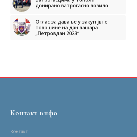
донирано ватрогасно возило
Оглас за давање у закуп јвне
површине на дан вашара
„Петровдан 2023“
Контакт инфо
Контакт