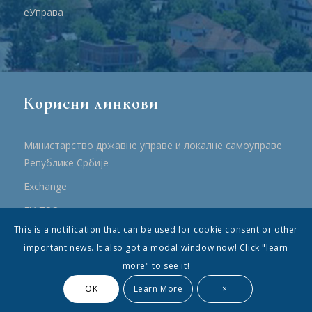
еУправа
Корисни линкови
Министарство државне управе и локалне самоуправе
Републике Србије
Еxchange
ЕУ ПРО
This is a notification that can be used for cookie consent or other
ПРРР
important news. It also got a modal window now! Click "learn
more" to see it!
OK
Learn More
×
© Општина Топола - Сва права су садржана