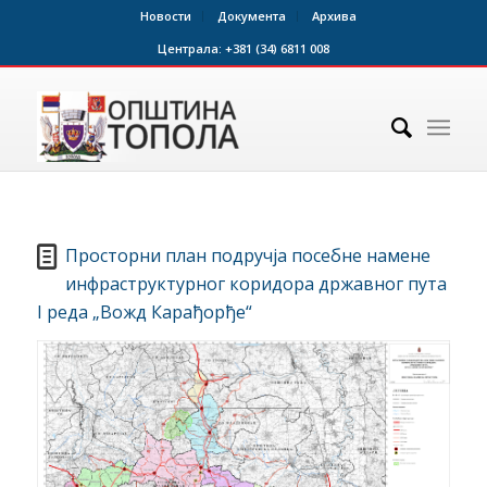
Новости
Документа
Архива
Централа:
+381 (34) 6811 008
Просторни план подручја посебне намене
инфраструктурног коридора државног пута
I реда „Вожд Карађорђе“