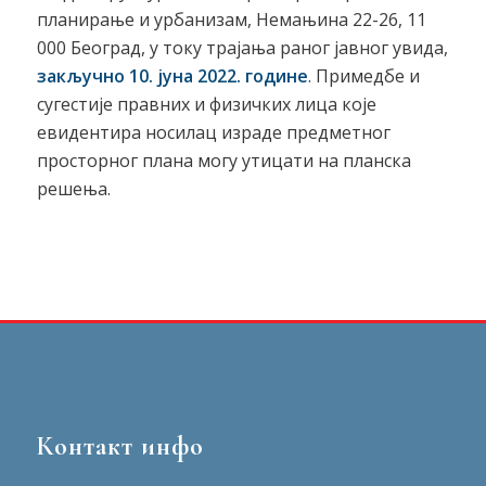
планирање и урбанизам, Немањина 22-26, 11
000 Београд, у току трајања раног јавног увида,
закључно
10
.
јуна 2022. године
. Примедбе и
сугестије правних и физичких лица које
евидентира носилац израде предметног
просторног плана могу утицати на планска
решења.
Контакт инфо