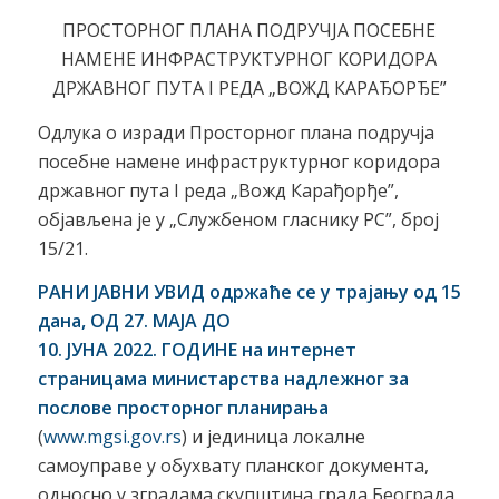
ПРОСТОРНОГ ПЛАНА ПОДРУЧЈА ПОСЕБНЕ
НАМЕНЕ ИНФРАСТРУКТУРНОГ КОРИДОРА
ДРЖАВНОГ ПУТА I РЕДА „ВОЖД КАРАЂОРЂЕ”
Одлука о изради Просторног плана подручја
посебне намене инфраструктурног коридора
државног пута I реда „Вожд Карађорђе”,
објављена је у „Службеном гласнику РС”, број
15/21.
РАНИ ЈАВНИ УВИД одржаће се у трајању од 15
дана, ОД
27
.
MAJA
ДО
10
. ЈУНА 202
2
. ГОДИНЕ на интернет
страницама министарства надлежног за
послове просторног планирања
(
www.mgsi.gov.rs
) и јединица локалне
самоуправе у обухвату планског документа,
односно у зградaма скупштина града Београда,