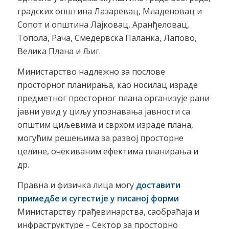
градских општина Лазаревац, Младеновац и
Сопот и општина Лајковац, Аранђеловац,
Топола, Рача, Смедервска Паланка, Лапово,
Велика Плана и Љиг.
Министарство надлежно за послове
просторног планирања, као носилац израде
предметног просторног плана организује рани
јавни увид у циљу упознавања јавности са
општим циљевима и сврхом израде плана,
могућим решењима за развој просторне
целине, очекиваним ефектима планирања и
др.
Правна и физичка лица могу
доставити
примедбе и сугестије у писаној форми
Министарству грађевинарства, саобраћаја и
инфраструктуре – Сектор за просторно