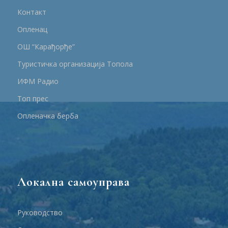
Контакт
Опленац
ОШ “Карађорђе”
Туристичка организација Топола
ИФМ Радио
Топ прес
Опленачка берба
Локална самоуправа
Руководство