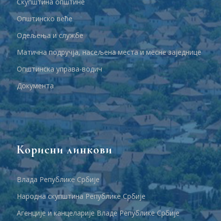
Скупштина општине
Општинско веће
Одељења и службе
Матична подручја, насељена места и месне заједнице
Општинска управа-водич
Документа
Корисни линкови
Влада Републике Србије
Народна скупштина Републике Србије
Агенције и канцеларије Владе Републике Србије