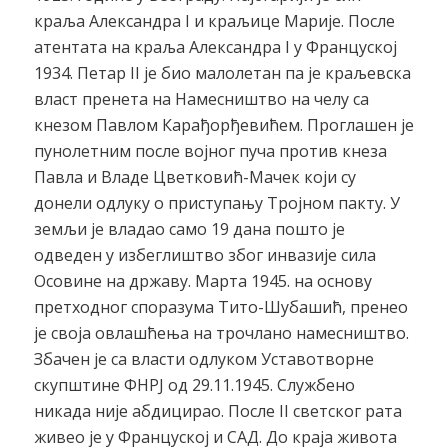
краља Александра I и краљице Марије. После
атентата на краља Александра I у Француској
1934. Петар II је био малолетан па је краљевска
власт пренета на Намесништво на челу са
кнезом Павлом Карађорђевићем. Проглашен је
пунолетним после војног пуча против кнеза
Павла и Владе Цветковић-Мачек који су
донели одлуку о приступању Тројном пакту. У
земљи је владао само 19 дана пошто је
одведен у избеглиштво због инвазије сила
Осовине на државу. Марта 1945. на основу
претходног споразума Тито-Шубашић, пренео
је своја овлашћења на трочлано намесништво.
Збачен је са власти одлуком Уставотворне
скупштине ФНРЈ од 29.11.1945. Службено
никада није абдицирао. После II светског рата
живео је у Француској и САД. До краја живота