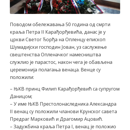
Поводом обележавања 50 година од смрти
краља Петра II Карађорђевића, данас је у
цркви Светог Ђорђа на Опленцу епископ
Шумадијски господин Јован, уз саслужење
свештенства Опленачког намесништва
служлио је парастос, након чега је обављена
церемонија полагања венаца. Венце су
положили:
– ЊКВ принц Филип Карађорђевић са супругом
Даницом;
– У име ЊКВ Престолонаследника Александра
II венац су положили чланови Крунског савета
Предраг Марковић и Драгомир Ацовић.
– Задужбина краља Петра I, венац је положио