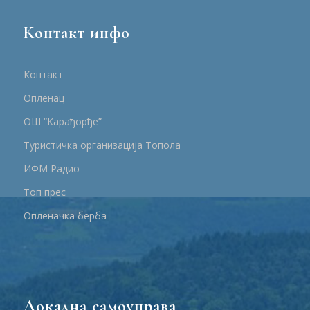
Контакт инфо
Контакт
Опленац
ОШ “Карађорђе”
Туристичка организација Топола
ИФМ Радио
Топ прес
Опленачка берба
Локална самоуправа