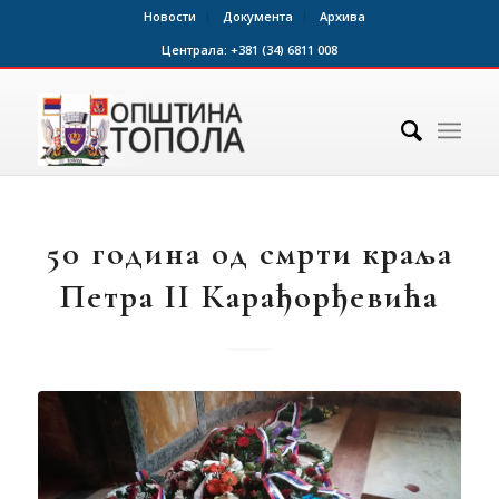
Новости
Документа
Архива
Централа:
+381 (34) 6811 008
50 година од смрти краља
Петра II Карађорђевића