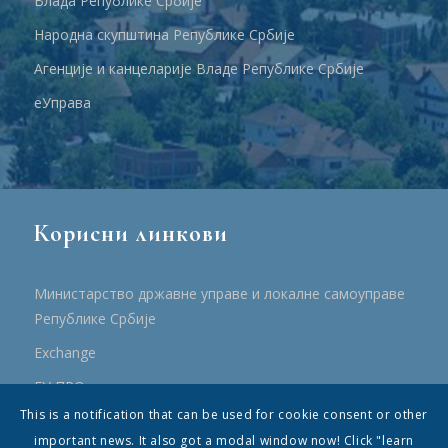
Влада Републике Србије
Народна скупштина Републике Србије
Агенције и канцеларије Владе Републике Србије
еУправа
Корисни линкови
Министарство државне управе и локалне самоуправе
Републике Србије
Еxchange
ЕУ ПРО
This is a notification that can be used for cookie consent or other
ПРРР
important news. It also got a modal window now! Click "learn