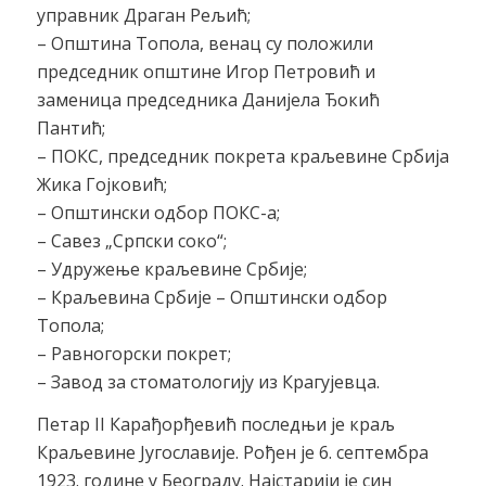
управник Драган Рељић;
– Општина Топола, венац су положили
председник општине Игор Петровић и
заменица председника Данијела Ђокић
Пантић;
– ПОКС, председник покрета краљевине Србија
Жика Гојковић;
– Општински одбор ПОКС-а;
– Савез „Српски соко“;
– Удружење краљевине Србије;
– Краљевина Србије – Општински одбор
Топола;
– Равногорски покрет;
– Завод за стоматологију из Крагујевца.
Петар II Карађорђевић последњи је краљ
Краљевине Југославије. Рођен је 6. септембра
1923. године у Београду. Најстарији је син