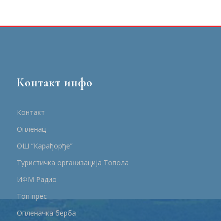
Контакт инфо
Контакт
Опленац
ОШ “Карађорђе”
Туристичка организација Топола
ИФМ Радио
Топ прес
Опленачка берба