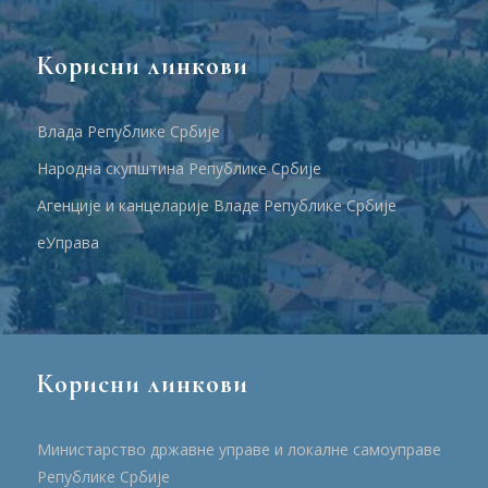
Корисни линкови
Влада Републике Србије
Народна скупштина Републике Србије
Агенције и канцеларије Владе Републике Србије
еУправа
Корисни линкови
Министарство државне управе и локалне самоуправе
Републике Србије