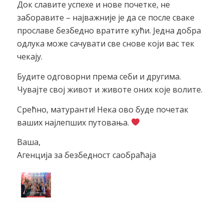
Док славите успехе и нове почетке, не
заборавите – најважније је да се после сваке
прославе безбедно вратите кући. Једна добра
одлука може сачувати све снове који вас тек
чекају.
Будите одговорни према себи и другима.
Чувајте свој живот и животе оних које волите.
Срећно, матуранти! Нека ово буде почетак
ваших најлепших путовања.
Ваша,
Агенција за безбедност саобраћаја