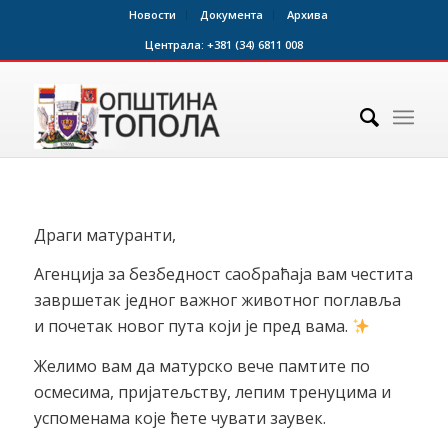
Новости
Документа
Архива
Централа:
+381 (34) 6811 008
Драги матуранти,
Агенција за безбедност саобраћаја вам честита
завршетак једног важног животног поглавља
и почетак новог пута који је пред вама.
Желимо вам да матурско вече памтите по
осмесима, пријатељству, лепим тренуцима и
успоменама које ћете чувати заувек.