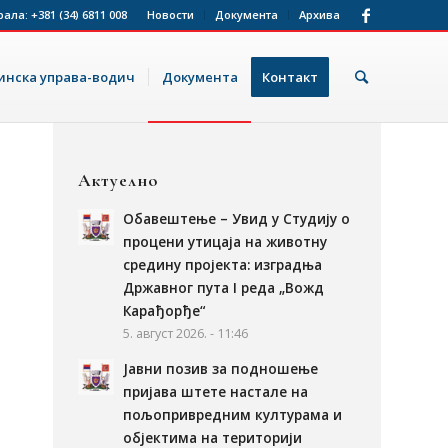
рала:
+381 (34) 6811 008
Новости
Документа
Архива
нска управа-водич
Документа
Контакт
Актуелно
Обавештење – Увид у Студију о
процени утицаја на животну
средину пројекта: изградња
Државног пута I реда „Вожд
Карађорђе“
5. август 2026. - 11:46
Јавни позив за подношење
пријава штете настале на
пољопривредним културама и
објектима на територији