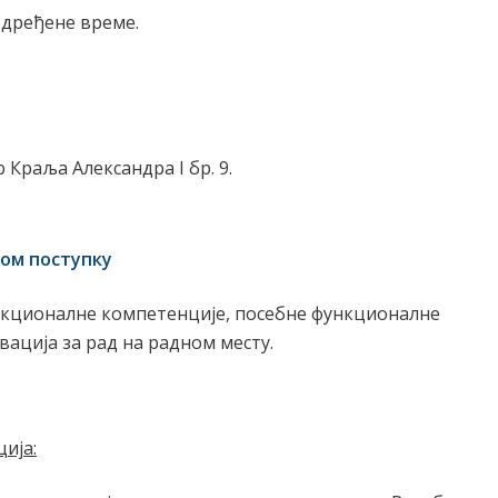
одређене време.
Краља Александра I бр. 9.
ном поступку
нкционалне компетенције, посебне функционалне
ација за рад на радном месту.
ција
: