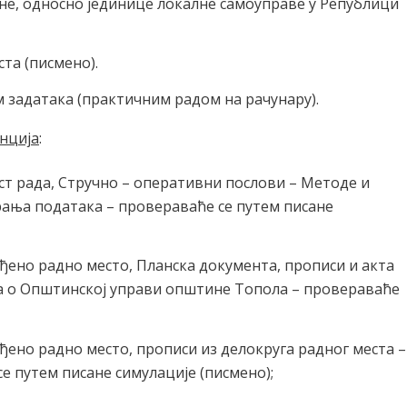
не, односно јединице локалне самоуправе у Републици
та (писмено).
 задатака (практичним радом на рачунару).
нција
:
ст рада, Стручно – оперативни послови – Методе и
ања података – провераваће се путем писане
ђено радно место, Планска документа, прописи и акта
ка о Општинској управи општине Топола – провераваће
ено радно место, прописи из делокруга радног места –
е путем писане симулације (писмено);