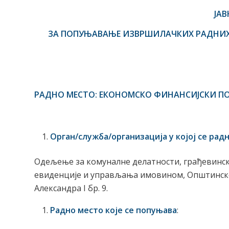
ЈА
ЗА ПОПУЊАВАЊЕ ИЗВРШИЛАЧКИХ РАДНИХ
РАДНО МЕСТО: ЕКОНОМСКО ФИНАНСИЈСКИ П
Орган/служба/организација у којој се ра
Одељење за комуналне делатности, грађевинск
евиденције и управљања имовином, Општинске 
Александра I бр. 9.
Радно место које се попуњава
: