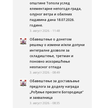
општине Топола услед
елементарне непогоде-града,
олујног ветра и обилних
падавина дана 18.07.2026.
године.
3. август 2026. - 11:48
Обавештење о донетом
решењу о измени и/или допуни
интегралне дозволе за
складиштење, третман и
поновно искоришћење
неопасног отпада
3. август 2026. - 08:49
Обавештење за достављање
предлога за доделу награда
„Рођење пресвете Богородице“
и захвалница
3. август 2026. - 08:35