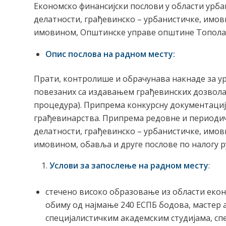
Економско финансијски послови у области урба
делатности, грађевинско – урбанистичке, имо
имовином, Општинске управе општине Топола,
Опис послова на радном месту:
Прати, контролише и обрачунава накнаде за у
повезаних са издавањем грађевинских дозвола
процедура). Припрема конкурсну документацију
грађевинарства. Припрема редовне и периодич
делатности, грађевинско – урбанистичке, имо
имовином, обавља и друге послове по налогу 
Услови за запослење на радном месту
:
стечено високо образовање из области екон
обиму од најмање 240 ЕСПБ бодова, мастер 
специјалистичким академским студијама, сп