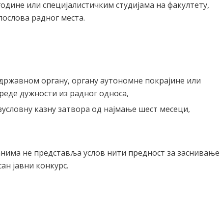
године или специјалистичким студијама на факултету,
ослова радног места.
у државном органу, органу аутономне покрајине или
реде дужности из радног односа,
зусловну казну затвора од најмање шест месеци,
анима не представља услов нити предност за заснивање
сан јавни конкурс.