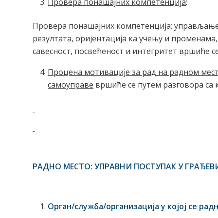
Провера понашајних компетенција
:
Провера понашајних компетенција: управљањ
резултата, оријентација ка учењу и променам
савесност, посвећеност и интегритет вршиће с
Процена мотивације за рад на радном мес
самоуправе
вршиће се путем разговора са 
РАДНО МЕСТО: УПРАВНИ ПОСТУПАК У ГРАЂЕВ
Орган/служба/организација у којој се ра