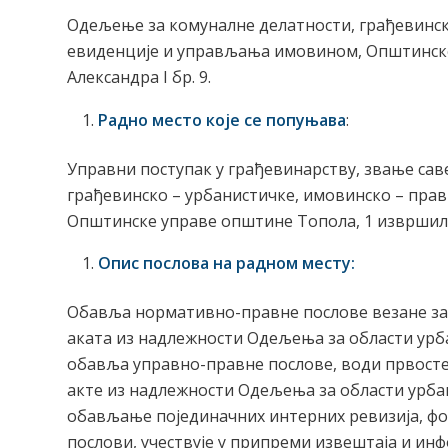
Одељење за комуналне делатности, грађевинск
евиденције и управљања имовином, Општинске 
Александра I бр. 9.
Радно место које се попуњава
:
Управни поступак у грађевинарству, звање сав
грађевинско – урбанистичке, имовинско – пра
Општинске управе општине Топола, 1 извршил
Опис послова на радном месту:
Обавља нормативно-правне послове везане за
аката из надлежности Одељења за области урб
обавља управно-правне послове, води првосте
акте из надлежности Одељења за области урба
обављање појединачних интерних ревизија, фо
послови, учествује у припреми извештаја и инф