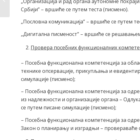
„Организација и рад органа аутономне покраји
саобраћаја
Србији” – вршиће се путем теста (писмено).
„Пословна комуникација” – вршиће се путем тес
„Дигитална писменост” – вршиће се решавањем
Провера посебних функционалних компете
– Посебна функционална компетенција за обла
технике опсервације, прикупљања и евидентир
симулације (писмено);
– Посебна функционална компетенција за одре
из надлежности и организације органа – Одлу
се путем писане симулације (писмено);
– Посебна функционална компетенција за одређ
Закон о планирању и изградњи – провераваће с