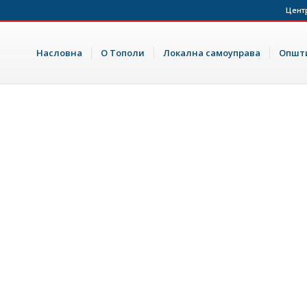
Цент
Насловна
О Тополи
Локална самоуправа
Општи