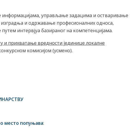
е информацијама, управљање задацима и остваривање
а, изградња и одржавање професионалних односа,
е путем интервјуа базираног на компетенцијама.
ту и прихватање вредности јединице локалне
конкурсном комисијом (усмено).
ИНАРСТВУ
дно место попуњава
: