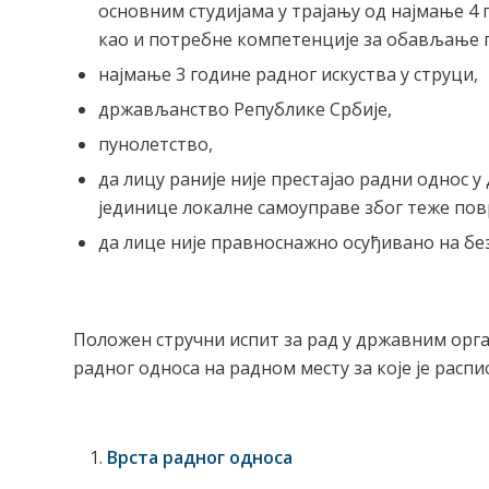
основним студијама у трајању од најмање 4 
као и потребне компетенције за обављање п
најмање 3 године радног искуства у струци,
држављанство Републике Србије,
пунолетство,
да лицу раније није престајао радни однос 
јединице локалне самоуправе због теже пов
да лице није правноснажно осуђивано на бе
Положен стручни испит за рад у државним орг
радног односа на радном месту за које је распи
Врста радног односа