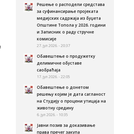
Решење о расподели средстава
за суфинансирање пројеката
медијских садржаја из буџета
Општине Топола у 2026. години
и Записник о раду стручне
комисије
27. јул 2026. - 20:37
и
Обавештење о продужетку
делимичне обуставе
саобраћаја
17. јул 2026. - 22:05
Обавештење о донетом
решењу којим је дата сагланост
на Студију о процени утицаја на
животну средину
6. јул 2026. - 10:35
Јавни позив за доказивање
права пречег закупа