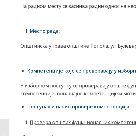
На радном месту се заснива радни однос на не
Место рада:
Општинска управа општине Топола, ул. Булевар 
Компетенције које се проверавају у избор
У изборном поступку се проверавају опште фу
компетенције, понашајне компетенције и мотив
Поступак и начин провере компетенција
Провера општих функционалних компетен
Аенција за
безбедност