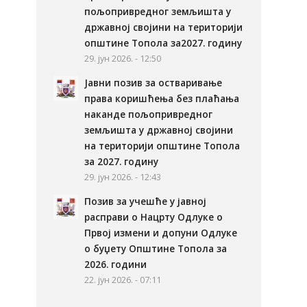
пољопривредног земљишта у
државној својини на територији
општине Топола за2027. годину
29. јун 2026. - 12:50
Јавни позив за остваривање
права коришћења без плаћања
наканде пољопривредног
земљишта у државној својини
на територији општине Топола
за 2027. годину
29. јун 2026. - 12:43
Позив за учешће у јавној
расправи о Нацрту Одлуке о
Првој измени и допуни Одлуке
о буџету Општине Топола за
2026. години
22. јун 2026. - 07:11