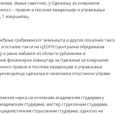
низма, звање саветник, у Одељењу за комуналне
винско – правне и послове евиденције и управљања
 1 извршилац.
ређење грађевинског земљишта и других локалних такс
 и осталих такси на ЦЕОПУ (централна обједињена
 и јавне набавке из области урбанизма и
не финансијске извештаје за Одељење за комуналне
винско-правне и послове евиденције и управљања
руководиоца одељења и начелника општинске управе.
омских наука на основним академским студијама у
академским студијама, мастер струковним студијама,
ецијалистичким струковним студијама, односно на