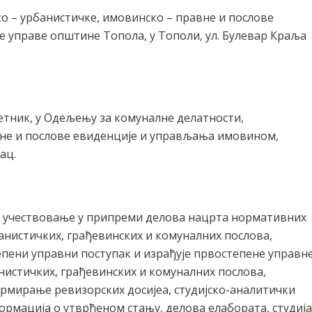
о – урбанистичке, имовинско – правне и послове
управе општине Топола, у Тополи, ул. Булевар Краља
етник, у Одељењу за комуналне делатности,
вне и послове евиденције и управљања имовином,
ац.
 учествовање у припреми делова нацрта нормативних
анистичких, грађевинских и комуналних послова,
пени управни поступак и израђује првостепене управн
нистичких, грађевинских и комуналних послова,
рмирање ревизорских досијеа, студијско-аналитички
ормација о утврђеном стању, делова елабората, студија