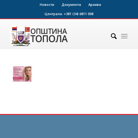
Новости
Документа
Архива
Централа:
+381 (34) 6811 008