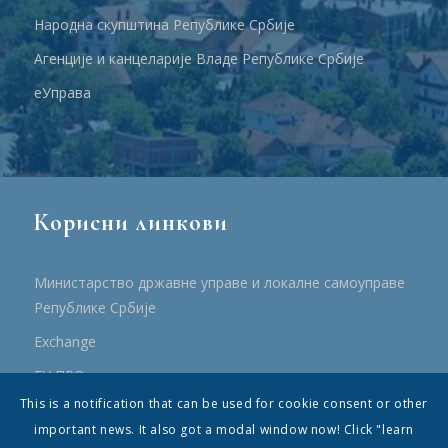
Народна скупштина Републике Србије
Агенције и канцеларије Владе Републике Србије
еУправа
Корисни линкови
Министарство државне управе и локалне самоуправе
Републике Србије
Еxchange
ЕУ ПРО
This is a notification that can be used for cookie consent or other
ПРРР
important news. It also got a modal window now! Click "learn