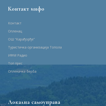
Контакт инфо
Контакт
Опленац
ОШ “Карађорђе”
Туристичка организација Топола
ИФМ Радио
Топ прес
Опленачка берба
Локална самоуправа