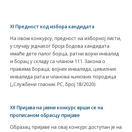
XI Предност код избора кандидата
На овом конкурсу, предност на изборној листи,
у случају једнаког броја бодова кандидата
имаће дете палог борца, ратни војни инвалид
и борац у складу са чланом 111. Закона о
правима бораца, војних инвалида, цивилних
инвалида рата и чланова њихових породица
(„Службени гласник РС, број 18/2020).
XII Пријава на јавни конкурс врши се на
прописаном обрасцу пријаве
Образац пријаве на овај конкурс доступан је на