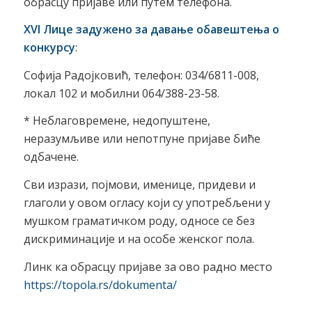
обрасцу пријаве или путем телефона.
XVI Лице задужено за давање обавештења о
конкурсу
:
Софија Радојковић, телефон: 034/6811-008,
локал 102 и мобилни 064/388-23-58.
* Неблаговремене, недопуштене,
неразумљиве или непотпуне пријаве биће
одбачене.
Сви изрази, појмови, именице, придеви и
глаголи у овом огласу који су употребљени у
мушком граматичком роду, односе се без
дискриминације и на особе женског пола.
Линк ка обрасцу пријаве за ово радно место
https://topola.rs/dokumenta/