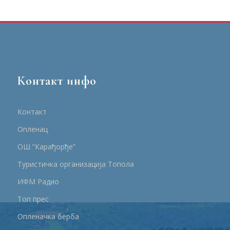
Контакт инфо
Контакт
Опленац
ОШ “Карађорђе”
Туристичка организација Топола
ИФМ Радио
Топ прес
Опленачка берба