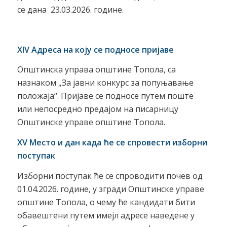
се дана 23.03.2026. године.
XIV Адреса на коју се подносе пријаве
Општинска управа општине Топола, са
назнаком „За јавни конкурс за попуњавање
положаја“. Пријаве се подносе путем поште
или непосредно предајом на писарницу
Општинске управе општине Топола.
XV Место
и
дан када ће се спровести изборни
поступак
Изборни поступак ће се спроводити почев од
01.04.2026. године, у згради Општинскe управe
општине Топола, о чему ће кандидати бити
обавештени путем имејл адресе наведене у