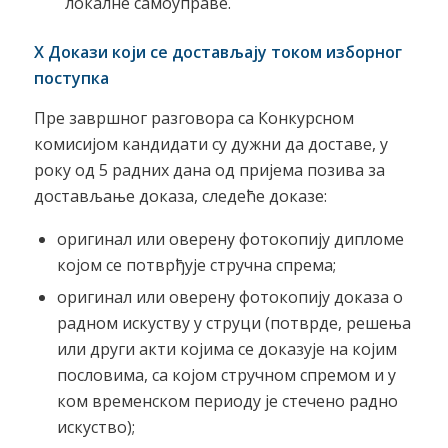
локалне самоуправе.
X Докази који се достављају током изборног
поступка
Пре завршног разговора са Конкурсном
комисијом кандидати су дужни да доставе, у
року од 5 радних дана од пријема позива за
достављање доказа, следеће доказе:
оригинал или оверену фотокопију дипломе
којом се потврђује стручна спрема;
оригинал или оверену фотокопију доказа о
радном искуству у струци (потврде, решења
или други акти којима се доказује на којим
пословима, са којом стручном спремом и у
ком временском периоду је стечено радно
искуство);