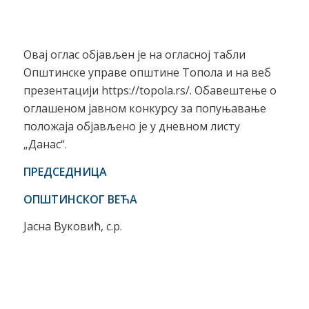
Овај оглас објављен је на огласној табли
Општинске управе општине Топола и на веб
презентацији https://topola.rs/. Обавештење о
оглашеном јавном конкурсу за попуњавање
положаја објављено је у дневном листу
„Данас“.
ПРЕДСЕДНИЦА
ОПШТИНСКОГ ВЕЋА
Јасна Вуковић, с.р.