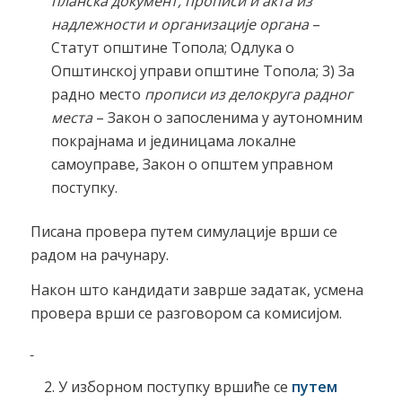
планска документ, прописи и акта из
надлежности и организације органа
–
Статут општине Топола; Одлука о
Општинској управи општине Топола; 3) За
радно место
прописи из делокруга радног
места
– Закон о запосленима у аутономним
покрајнама и јединицама локалне
самоуправе, Закон о општем управном
поступку.
Писана провера путем симулације врши се
радом на рачунару.
Након што кандидати заврше задатак, усмена
провера врши се разговором са комисијом.
У изборном поступку вршиће се
путем