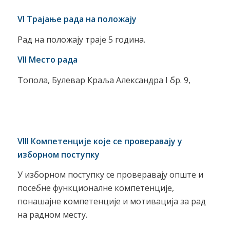
VI Трајање рада на положају
Рад на положају траје 5 година.
VII Место рада
Топола, Булевар Краља Александра I бр. 9,
VIII Компетенције које се проверавају у
изборном поступку
У изборном поступку се проверавају опште и
посебне функционалне компетенције,
понашајне компетенције и мотивација за рад
на радном месту.