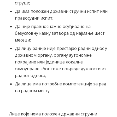
струци;
Да има положен државни стручни испит или
правосудни испит;
Да није правноснажно осуђивано на
безусловну казну затвора од најмање шест
месеци;
Да лицу раније није престајао радни однос у
државном органу, органу аутономне
покрајине или јединице локалне
самоуправе због теже повреде дужности из
радног односа;
Да лице има потребне компетенције за рад
на радном месту.
Лице које нема положен државни стручни