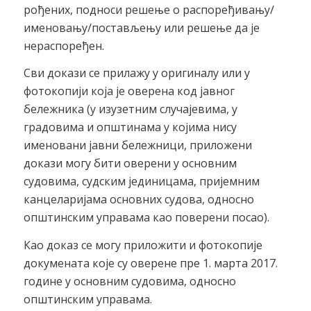
рођених, подноси решење о распоређивању/
именовању/постављењу или решење да је
нераспоређен.
Сви докази се прилажу у оригиналу или у
фотокопији која је оверена код јавног
бележника (у изузетним случајевима, у
градовима и општинама у којима нису
именовани јавни бележници, приложени
докази могу бити оверени у основним
судовима, судским јединицама, пријемним
канцеларијама основних судова, односно
општинским управама као поверени посао).
Као доказ се могу приложити и фотокопије
докумената које су оверене пре 1. марта 2017.
године у основним судовима, односно
општинским управама.