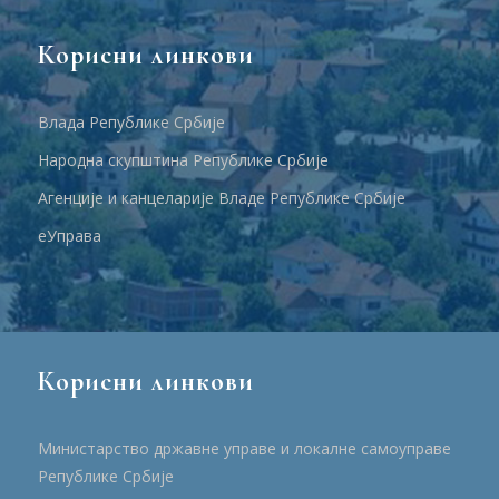
Корисни линкови
Влада Републике Србије
Народна скупштина Републике Србије
Агенције и канцеларије Владе Републике Србије
еУправа
Корисни линкови
Министарство државне управе и локалне самоуправе
Републике Србије