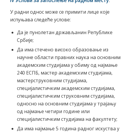
IV Услови за запослење на радном месту
:
У радни однос може се примити лице које
испуњава следеће услове:
Да је пунолетан држављанин Републике
Србије;
Да има стечено високо образовање из
научне области правних наука на основним
академским студијама у обиму од најмање
240 ЕСПБ, мастер академским студијама,
мастерструковним студијама,
специјалистичким академским студијама,
специјалистичким струковним студијама,
односно на основним студијама у трајању
од најмање четири године или
специјалистичким студијама на факултету;
Да има најмање 5 година радног искуства у