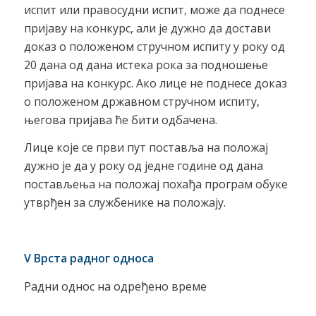
испит или правосудни испит, може да поднесе
пријаву на конкурс, али је дужно да достави
доказ о положеном стручном испиту у року од
20 дана од дана истека рока за подношење
пријава на конкурс. Ако лице не поднесе доказ
о положеном државном стручном испиту,
његова пријава ће бити одбачена.
Лице које се први пут поставља на положај
дужно је да у року од једне године од дана
постављења на положај похађа програм обуке
утврђен за службенике на положају.
V Врста радног односа
Радни однос на одређено време