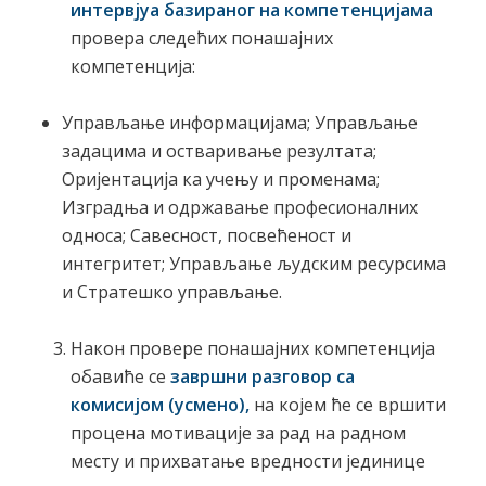
интервјуа базираног на компетенцијама
провера следећих понашајних
компетенција:
Управљање информацијама; Управљање
задацима и остваривање резултата;
Оријентација ка учењу и променама;
Изградња и одржавање професионалних
односа; Савесност, посвећеност и
интегритет; Управљање људским ресурсима
и Стратешко управљање.
Након провере понашајних компетенција
обавиће се
завршни разговор са
комисијом (усмено),
на којем ће се вршити
процена мотивације за рад на радном
месту и прихватање вредности јединице