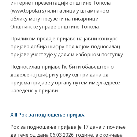
интернет презентацији општине Топола
(www.topola.rs) или га лица у штампаном
облику могу преузети на писарници
Општинске управе општине Топола.
Приликом предаје пријаве на јавни конкурс,
пријава добија шифру под којом подносилац
пријаве учествује у даљем изборном поступку.
Подносилац пријаве ће бити обавештен о
додељеној шифри у року од три дана од
пријема пријаве у органу путем имејл адресе
наведене у пријави.
XIII Рок за подношење пријава
Рок за подношење пријава је 17 дана и почиње
да тече од дана 06.03.2026. године, а окончава