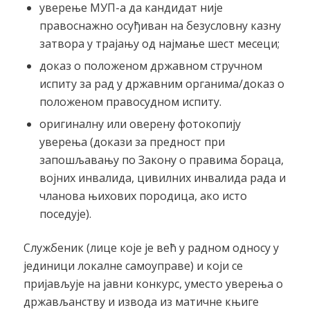
уверење МУП-а да кандидат није
правоснажно осуђиван на безусловну казну
затвора у трајању од најмање шест месеци;
доказ о положеном државном стручном
испиту за рад у државним органима/доказ о
положеном правосудном испиту.
оригиналну или оверену фотокопију
уверења (докази за предност при
запошљавању по Закону о правима бораца,
војних инвалида, цивилних инвалида рада и
чланова њихових породица, ако исто
поседује).
Службеник (лице које је већ у радном односу у
јединици локалне самоуправе) и који се
пријављује на јавни конкурс, уместо уверења о
држављанству и извода из матичне књиге