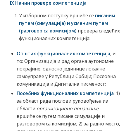
IX
Начин провере компетенција
У изборном поступку вршиће се
писаним
путем (симулација) и усменим путем
(разговор са комисијом)
провера следећих
функционалних компетенција:
Општих функционалних компетенција
, и
то: Организација и рад органа аутономне
покрајине, односно јединице локалне
самоуправе у Републици Србији; Пословна
комуникација и Дигитална писменост;
Посебних функционалн
их
компетенција
: 1)
за област рада послови руковођења из
области
организационо понашање
–
вршиће се путем писане симулације и
разговором са комисијом; 2) за радно место,