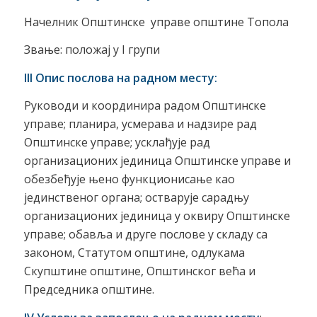
Начелник Општинске управе општине Топола
Звање: положај у I групи
III Опис послова на радном месту:
Руководи и координира радом Општинске
управе; планира, усмерава и надзире рад
Општинске управе; усклађује рад
организационих јединица Општинске управе и
обезбеђује њено функционисање као
јединственог органа; остварује сарадњу
организационих јединица у оквиру Општинске
управе; обавља и друге послове у складу са
законом, Статутом општине, одлукама
Скупштине општине, Општинског већа и
Председника општине.