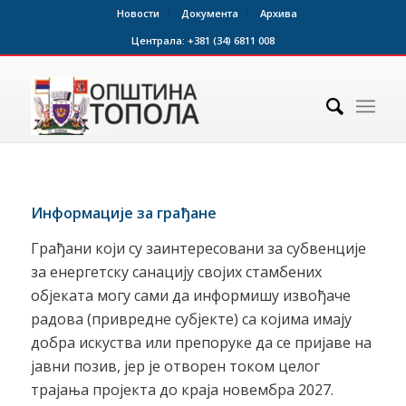
Новости
Документа
Архива
Централа:
+381 (34) 6811 008
Информације за грађане
Грађани који су заинтересовани за субвенције
за енергетску санацију својих стамбених
објеката могу сами да информишу извођаче
радова (привредне субјекте) са којима имају
добра искуства или препоруке да се пријаве на
јавни позив, јер је отворен током целог
трајања пројекта до краја новембра 2027.