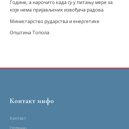
Године, а нарочито када су у питању мере за
које нема пријављених извођача радова.
Министарство рударства и енергетике
Општина Топола
Контакт инфо
Контакт
Опленац