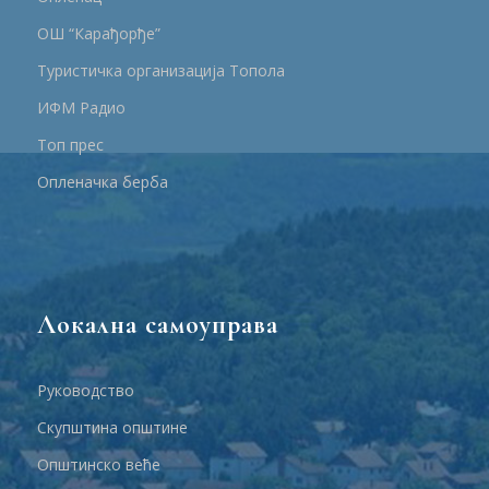
ОШ “Карађорђе”
Туристичка организација Топола
ИФМ Радио
Топ прес
Опленачка берба
Локална самоуправа
Руководство
Скупштина општине
Општинско веће