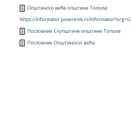
Општинско веће општине Топола:
https://informator.poverenik.rs/informator?org
Пословник Скупштине општине Топола
Пословник Општинског већа