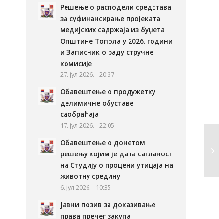
Решење о расподели средстава
за суфинансирање пројеката
медијских садржаја из буџета
Општине Топола у 2026. години
и Записник о раду стручне
комисије
27. јул 2026. - 20:37
Обавештење о продужетку
делимичне обуставе
саобраћаја
17. јул 2026. - 22:05
Обавештење о донетом
Бу
решењу којим је дата сагланост
на Студију о процени утицаја на
животну средину
6. јул 2026. - 10:35
Јавни позив за доказивање
права пречег закупа