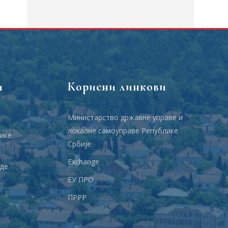
и
Корисни линкови
Министарство државне управе и
локалне самоуправе Републике
ике
Србије
Еxchange
аде
ЕУ ПРО
ПРРР