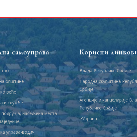
лна самоуправа
Корисни линков
ство
Влада Републике Србије
на општине
Народна скупштина Републ
Србије
ко веће
Агенције и канцеларије Вл
 и службе
Републике Србије
 подручја, насељена места
еУправа
заједнице
ка управа-водич