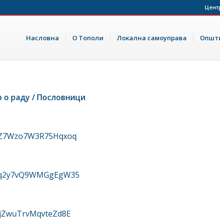
Цент
Насловна
О Тополи
Локална самоуправа
Општи
о раду / Пословници
g=SZ7Wzo7W3R75Hqxoq
rg=dq2y7vQ9WMGgEgW35
=QjZwuTrvMqvteZd8E