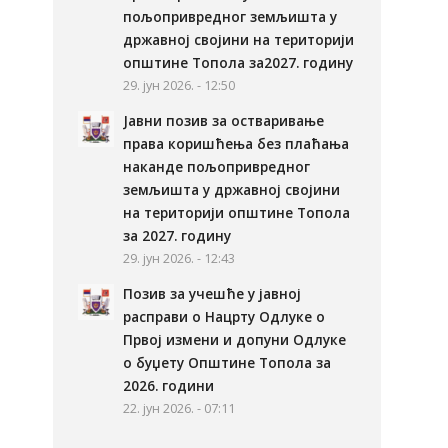
пољопривредног земљишта у
државној својини на територији
општине Топола за2027. годину
29. јун 2026. - 12:50
Јавни позив за остваривање
права коришћења без плаћања
наканде пољопривредног
земљишта у државној својини
на територији општине Топола
за 2027. годину
29. јун 2026. - 12:43
Позив за учешће у јавној
расправи о Нацрту Одлуке о
Првој измени и допуни Одлуке
о буџету Општине Топола за
2026. години
22. јун 2026. - 07:11