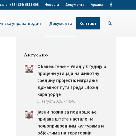
рала:
+381 (34) 6811 008
Новости
Документа
Архива
нска управа-водич
Документа
Контакт
Актуелно
Обавештење – Увид у Студију о
процени утицаја на животну
средину пројекта: изградња
Државног пута I реда „Вожд
Карађорђе“
5. август 2026. - 11:46
Јавни позив за подношење
пријава штете настале на
пољопривредним културама и
објектима на територији