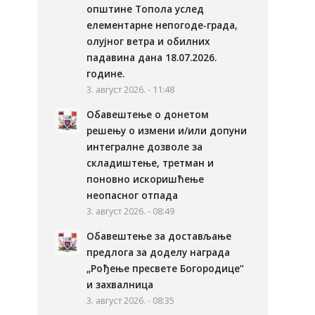
општине Топола услед
елементарне непогоде-града,
олујног ветра и обилних
падавина дана 18.07.2026.
године.
3. август 2026. - 11:48
Обавештење о донетом
решењу о измени и/или допуни
интегралне дозволе за
складиштење, третман и
поновно искоришћење
неопасног отпада
3. август 2026. - 08:49
Обавештење за достављање
предлога за доделу награда
„Рођење пресвете Богородице“
и захвалница
3. август 2026. - 08:35