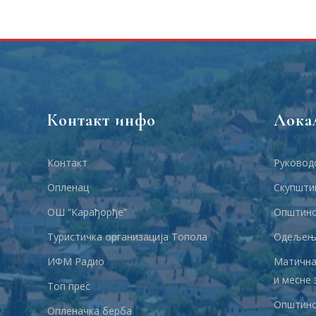
Контакт инфо
Лока
Контакт
Руковод
Опленац
Скупшти
ОШ “Карађорђе”
Општинс
Туристичка организација Топола
Одељења
ИФМ Радио
Матична
и месне 
Топ прес
Општинс
Опленачка берба