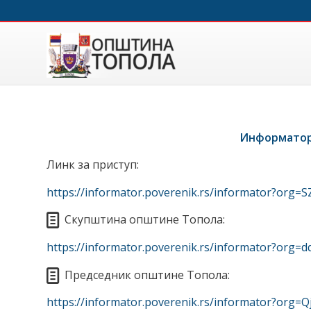
Информатор 
Линк за приступ:
https://informator.poverenik.rs/informator?or
Скупштина општине Топола:
https://informator.poverenik.rs/informator?o
Председник општине Топола:
https://informator.poverenik.rs/informator?org