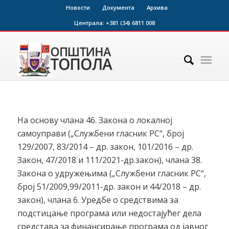
Новости
Документа
Архива
Централа:
+381 (34) 6811 008
На основу члана 46. Закона о локалној
самоуправи („Службени гласник РС“, број
129/2007, 83/2014 – др. закон, 101/2016 – др.
Закон, 47/2018 и 111/2021-др.закон), члана 38.
Закона о удружењима („Службени гласник РС“,
број 51/2009,99/2011-др. закон и 44/2018 – др.
закон), члана 6. Уредбе о средствима за
подстицање програма или недостајућег дела
средстава за финансирање програма од јавног