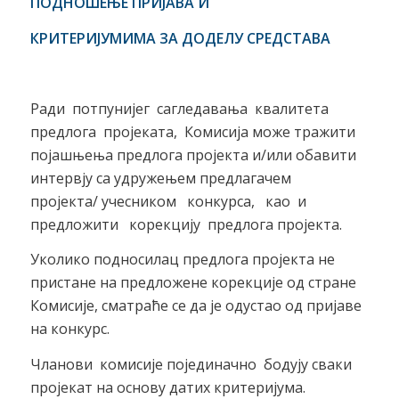
ПОДНОШЕЊЕ ПРИЈАВА И
КРИТЕРИЈУМИМА ЗА ДОДЕЛУ СРЕДСТАВА
Ради потпунијег сагледавања квалитета
предлога пројеката, Комисија може тражити
појашњења предлога пројекта и/или обавити
интервју са удружењем предлагачем
пројекта/ учесником конкурса, као и
предложити корекцију предлога пројекта.
Уколико подносилац предлога пројекта не
пристане на предложене корекције од стране
Комисије, сматраће се да је одустао од пријаве
на конкурс.
Чланови комисије појединачно бодују сваки
пројекат на основу датих критеријума.