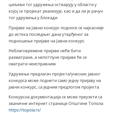
циљеви тог удружења остварују у области у
којој се пројекат реализује, као и да ли је рачун
тог удружења у блокади.
Пријаве на Јавни конкурс подносе се најкасније
до истека последњег дана утврђеног за
подношење пријаве на Јавни конкурс.
Неблаговремене пријаве неће бити
разматране, а непотпуне пријаве ће се
сматрати неисправним.
Удружење предлагач пројекта/учесник јавног
конкурса може поднети само једну пријаву на
јавни конкурс, са једним предлогом пројекта.
Конкурсна документација се може преузети са
званичне интернет странице Општине Топола
https://topola.rs/