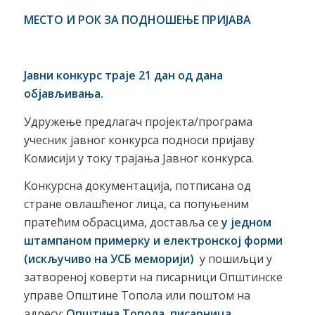
МЕСТО И РОК ЗА ПОДНОШЕЊЕ ПРИЈАВА
Јавни конкурс траје 21 дан од дана
објављивања.
Удружење предлагач пројекта/програма
учесник јавног конкурса подноси пријаву
Комисији у току трајања Јавног конкурса.
Конкурсна документација, потписана од
стране овлашћеног лица, са попуњеним
пратећим обрасцима, доставља се
у једном
штампаном примерку и електронској форми
(искључиво на УСБ меморији)
у пошиљци у
затвореној коверти на писарници Општинске
управе Општине Топола или поштом на
адресу:
Општина Топола, писарница