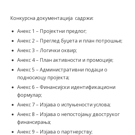
Конкурсна документација садржи:
Анекс 1 – Пројектни предлог;
Анекс 2 – Преглед буџета и план потрошње;
Анекс 3 – Логички оквир;
Анекс 4 – План активности и промоције;
Анекс 5 – Административни подаци о
подносиоцу пројекта;
Анекс 6 – Финансијски идентификациони
формулар;
Анекс 7 – Изјава о испуњености услова;
Анекс 8 – Изјава о непостојању двоструког
финансирања;
Анекс 9 – Изјава о партнерству;