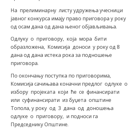
На прелиминарну листу удружења учесници
јавног конкурса имају право приговора у року
од осам дана од дана њеног објављивања.
Одлуку о приговору, која мора бити
образложена, Комисија доноси у року од 8
дана од дана истека рока за подношење
приговора.
По окончању поступка по приговорима,
Комисија сачињава коначни предлог одлуке о
избору пројеката који ће се финансирати
или суфинансирати из буџета општине
Топола, у року од 3 дана од доношења
одлуке о приговору, и подноси га
Председнику Општине.