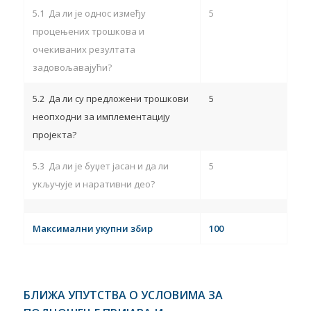
5.1 Да ли је однос између
5
процењених трошкова и
очекиваних резултата
задовољавајући?
5.2 Да ли су предложени трошкови
5
неопходни за имплементацију
пројекта?
5.3 Да ли је буџет јасан и да ли
5
укључује и наративни део?
Максимални укупни збир
100
БЛИЖА УПУТСТВА О УСЛОВИМА ЗА