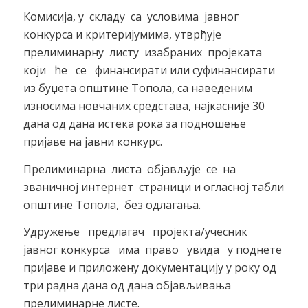
Комисија, у складу са условима јавног
конкурса и критеријумима, утврђује
прелиминарну листу изабраних пројеката
који ће се финансирати или суфинансирати
из буџета општине Топола, са наведеним
износима новчаних средстава, најкасније 30
дана од дана истека рока за подношење
пријаве на јавни конкурс.
Прелиминарна листа објављује се на
званичној интернет страници и огласној табли
општине Топола, без одлагања.
Удружење предлагач пројекта/учесник
јавног конкурса има право увида у поднете
пријаве и приложену документацију у року од
три радна дана од дана објављивања
прелиминарне листе.