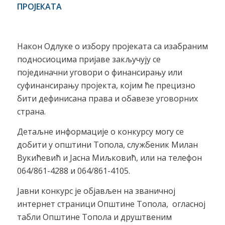
ПРОЈЕКАТА
Након Одлуке о избору пројеката са изабраним
подносиоцима пријаве закључују се
појединачни уговори о финансирању или
суфинансирању пројекта, којим ће прецизно
бити дефинисана права и обавезе уговорних
страна.
Детаљне информације о конкурсу могу се
добити у општини Топола, службеник Милан
Вукићевић и Јасна Миљковић, или на телефон
064/861-4288 и 064/861-4105.
Јавни конкурс је објављен на званичној
интернет страници Општине Топола, огласној
табли Општине Топола и друштвеним