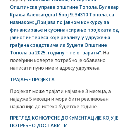
Општинске управе општине Топола
,
Булевар
Краља Александра
I
број 9, 34310 Топола
,
са
назнаком: „Пријава по јавном конкурсу за
финансирање и суфинансирање пројеката од
јавног интереса које реализују удружења
грађана средствима из буџета Општине
Топола за 202
5
. годину – не отварати“
. На
полеђини коверте потребно је обавезно
написати пуно име и адресу удружења.
ТРАЈАЊЕ ПРОЈЕКТА
Пројекат може трајати најмање 3 месеца, а
најдуже 5 месеци и мора бити реализован
најкасније до истека буџетске године.
ПРЕГЛЕД КОНКУРСНЕ ДОКУМЕНТАЦИЈЕ КОЈУ ЈЕ
ПОТРЕБНО ДОСТАВИТИ