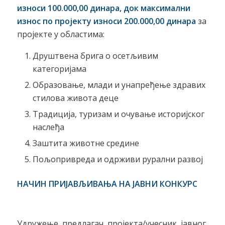
износи 100.000,00 динара, док максимални
износ по пројекту износи
200
.000,00 динара
за
пројекте у областима:
Друштвена брига о осетљивим
категоријама
Образовање, млади и унапређење здравих
стилова живота деце
Традиција, туризам и очување историјског
наслеђа
Заштита животне средине
Пољопривреда и одрживи рурални развој
НАЧИН ПРИЈАВЉИВАЊА НА ЈАВНИ КОНКУРС
Удружење предлагач пројекта/учесник јавног