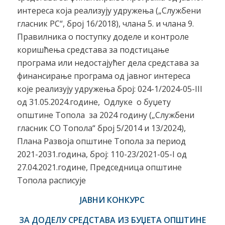
интереса која реализују удружења („Службени
гласник РС“, број 16/2018), члана 5. и члана 9.
Правилника о поступку доделе и контроле
коришћења средстава за подстицање
програма или недостајућег дела средстава за
финансирање програма од јавног интереса
које реализују удружења број: 024-1/2024-05-III
од 31.05.2024.године, Одлуке о буџету
општине Топола за 2024 годину („Службени
гласник СО Топола“ број 5/2014 и 13/2024),
Плана Развоја општине Топола за период
2021-2031.година, број: 110-23/2021-05-I од
27.04.2021.године, Председница општине
Топола расписује
ЈАВНИ
КОНКУРС
ЗА ДОДЕЛУ СРЕДСТАВА ИЗ БУЏЕТА ОПШТИНЕ