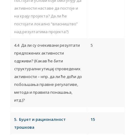
постојати услови који омогућују да
активности наставе да постоје и
на крају пројекта? Да ли ће
постојати локално “власништво”
над резултатима пројекта?)
4.4 Да ли су очекивани резултати
5
предложених активности
одрживи? (Какав ће бити
структурални утицај спроведених
активности – нпр. да ли ће доћи до
побољшања правне регулативе,
метода и правила понашања,
итд.)?
5.
Буџет и рационалност
15
трошкова