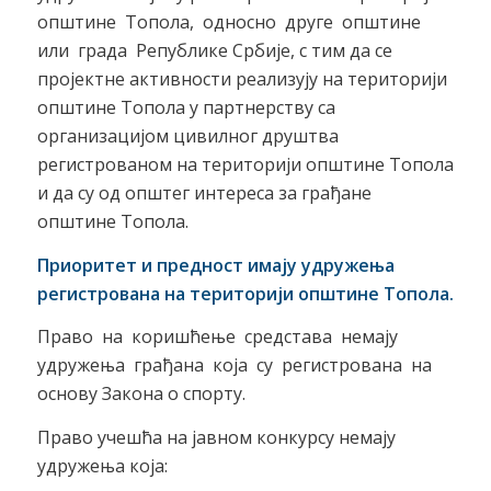
општине Топола, односно друге општине
или града Републике Србије, с тим да се
пројектне активности реализују на територији
општине Топола у партнерству са
организацијом цивилног друштва
регистрованом на територији општине Топола
и да су од општег интереса за грађане
општине Топола.
Приоритет и предност имају удружења
регистрована на територији општине Топола
.
Право на коришћење средстава немају
удружења грађана која су регистрована на
основу Закона о спорту.
Право учешћа на јавном конкурсу немају
удружења која: