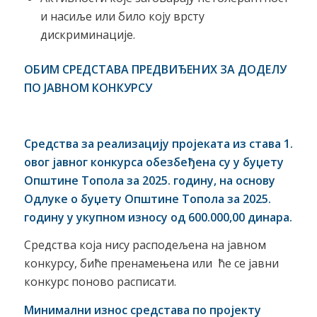
и насиље или било коју врсту
дискриминације.
ОБИМ СРЕДСТАВА ПРЕДВИЂЕНИХ ЗА ДОДЕЛУ
ПО ЈАВНОМ КОНКУРСУ
Средства за реализацију пројеката из става 1.
овог јавног конкурса обезбеђена су у буџету
Општине Топола за 202
5
. годину, на основу
Одлуке о буџету Општине Топола за 202
5
.
годину у укупном износу од
600
.000,00 динара.
Средства која нису расподељена на јавном
конкурсу, биће пренамењена или ће се јавни
конкурс поново расписати.
Минимални износ средстава по пројекту