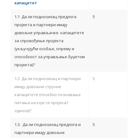
капацитет
1.1 Да ли подносилац предлога
5
пројекта и партнери имају
довољне управљачке капацитете
за спровођење пројекта
(укључујући особље, опрему и
способност за управљање буџетом
пројекта)?
1.2 Да ли подносилац и партнери
5
имају довољне стручне
капацитете (посебно познавање
питања на које се пројекат
односи)?
1.3. Да ли подносилац предлога и
5
партнери имају довољне