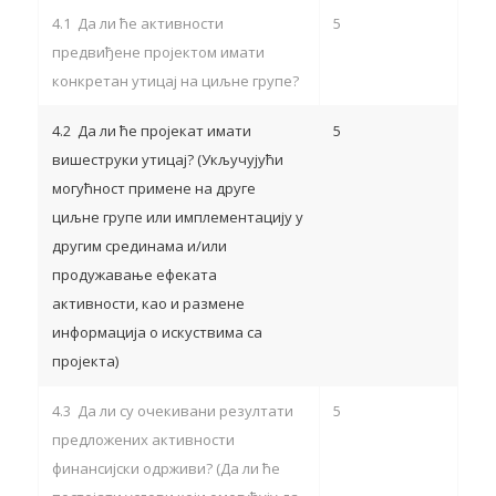
4.1 Да ли ће активности
5
предвиђене пројектом имати
конкретан утицај на циљне групе?
4.2 Да ли ће пројекат имати
5
вишеструки утицај? (Укључујући
могућност примене на друге
циљне групе или имплементацију у
другим срединама и/или
продужавање ефеката
активности, као и размене
информација о искуствима са
пројекта)
4.3 Да ли су очекивани резултати
5
предложених активности
финансијски одрживи? (Да ли ће