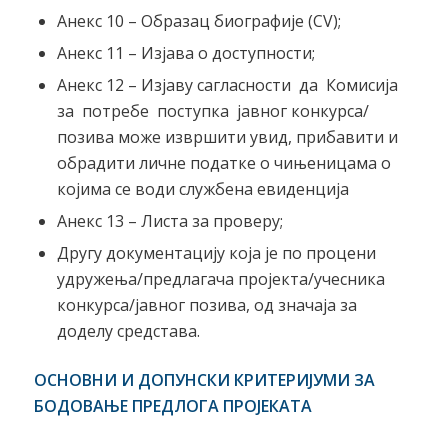
Анекс 10 – Образац биографије (CV);
Анекс 11 – Изјава о доступности;
Анекс 12 – Изјаву сагласности да Комисија
за потребе поступка јавног конкурса/
позива може извршити увид, прибавити и
обрадити личне податке о чињеницама о
којима се води службена евиденција
Анекс 13 – Листа за проверу;
Другу документацију која је по процени
удружења/предлагача пројекта/учесника
конкурса/јавног позива, од значаја за
доделу средстава.
ОСНОВНИ И ДОПУНСКИ КРИТЕРИЈУМИ ЗА
БОДОВАЊЕ ПРЕДЛОГА ПРОЈЕКАТА