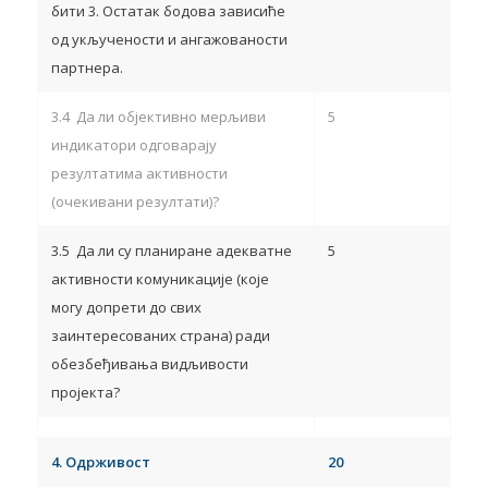
бити 3. Остатак бодова зависиће
од укључености и ангажованости
партнера.
3.4 Да ли објективно мерљиви
5
индикатори одговарају
резултатима активности
(очекивани резултати)?
3.5 Да ли су планиране адекватне
5
активности комуникације (које
могу допрети до свих
заинтересованих страна) ради
обезбеђивања видљивости
пројекта?
4.
Одрживост
20