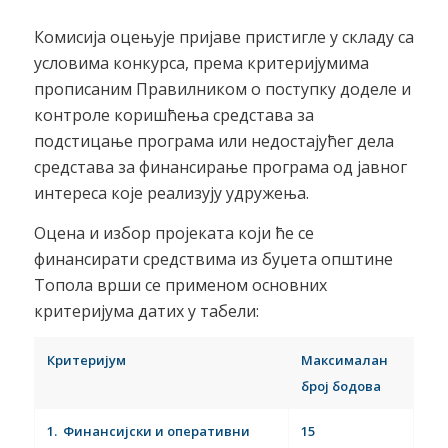
Комисија оцењује пријаве пристигле у складу са
условима конкурса, према критеријумима
прописаним Правилником о поступку доделе и
контроле коришћења средстава за
подстицање програма или недостајућег дела
средстава за финансирање програма од јавног
интереса које реализују удружења.
Оцена и избор пројеката који ће се
финансирати средствима из буџета општине
Топола врши се применом основних
критеријума датих у табели:
Критеријум
Максималан
број бодова
1.
Финансијски и оперативни
15