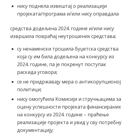
нису поднела извештај о реализацији
пројеката/програма и/или нису оправдала
средства додељена 2024. године и/или нису
извршила повраћај неутрошених средстава;
су ненаменски трошила буџетска средства
која су им била додељена на конкурсу из
2024. године, па је покренут поступак
раскида уговора;
се не придржавају мера о антикорупционој
политици;
нису омогућила Комисији и стручњацима за
оцену успешности пројеката финансираних
на конкурсу из 2024. године – праћење
реализације пројекта и увид у сву потребну
документацију;