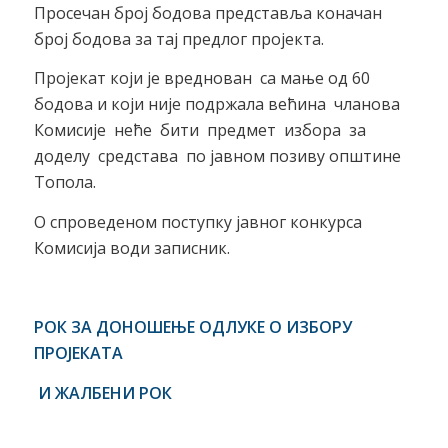
Просечан број бодова представља коначан
број бодова за тај предлог пројекта.
Пројекат који је вреднован са мање од 60
бодова и који није подржала већина чланова
Комисије неће бити предмет избора за
доделу средстава по јавном позиву општине
Топола.
О спроведеном поступку јавног конкурса
Комисија води записник.
РОК ЗА ДОНОШЕЊЕ ОДЛУКЕ О ИЗБОРУ
ПРОЈЕКАТА
И ЖАЛБЕНИ РОК