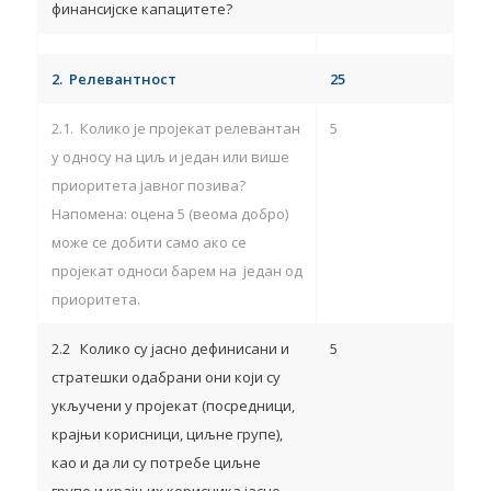
финансијске капацитете?
2.
Релевантност
25
2.1. Колико је пројекат релевантан
5
у односу на циљ и један или више
приоритета јавног позива?
Напомена: оцена 5 (веома добро)
може се добити само ако се
пројекат односи барем на један од
приоритета.
2.2 Колико су јасно дефинисани и
5
стратешки одабрани они који су
укључени у пројекат (посредници,
крајњи корисници, циљне групе),
као и да ли су потребе циљне