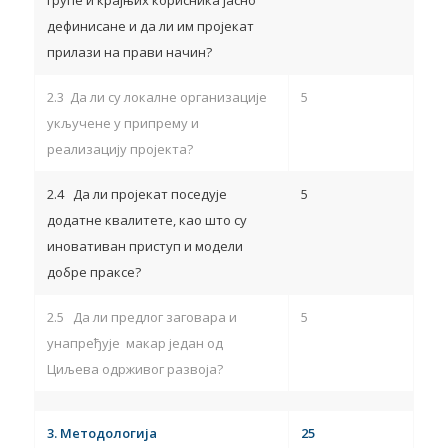
групе и крајњих корисника јасно
дефинисане и да ли им пројекат
прилази на прави начин?
2.3 Да ли су локалне организације
5
укључене у припрему и
реализацију пројекта?
2.4 Да ли пројекат поседује
5
додатне квалитете, као што су
иновативан приступ и модели
добре праксе?
2.5 Да ли предлог заговара и
5
унапређује макар један од
Циљева одрживог развоја?
3.
Методологија
25