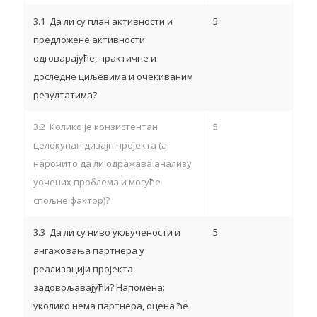
3.1 Да ли су план активности и
5
предложене активности
одговарајуће, практичне и
доследне циљевима и очекиваним
резултатима?
3.2 Колико је конзистентан
5
целокупан дизајн пројекта (а
нарочито да ли одражава анализу
уочених проблема и могуће
спољне фактор)?
3.3 Да ли су ниво укључености и
5
ангажовања партнера у
реализацији пројекта
задовољавајући? Напомена:
уколико нема партнера, оцена ће