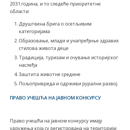
2031.година, и то следеће приоритетне
области:
Друштвена брига о осетљивим
категоријама
Образовање, млади и унапређење здравих
стилова живота деце
Традиција, туризам и очување историјског
наслеђа
Заштита животне средине
Пољопривреда и одрживи рурални развој
ПРАВО УЧЕШЋА НА ЈАВНОМ КОНКУРСУ
Право учешћа на јавном конкурсу имају
удружења која су регистрована на територији