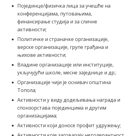
Појединце/физичка лица за учешће на
конференцијама, путовањима,
финансирање студија и за сличне
активности;
Политичке и страначке организације,
верске организације, групе грађана и
њихове активности;
Владине организације или институције,
укључујући школе, месне заједнице и др.;
Организације чији је оснивач општина
Топола;
Активности у виду додељивања награда и
спонзорстава појединцима и другим
организацијама;
Активности који доносе профит удружењу;
Активности које заговарају нетолерантност