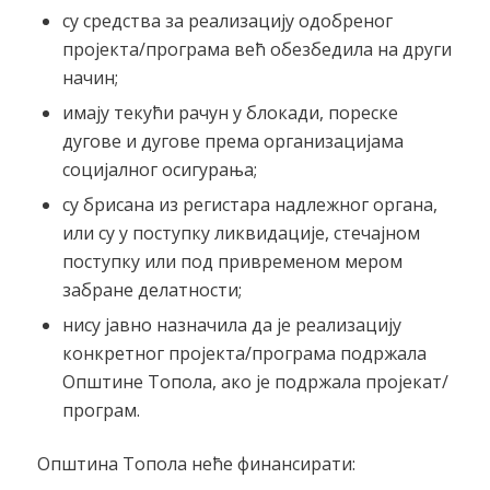
су средства за реализацију одобреног
пројекта/програма већ обезбедила на други
начин;
имају текући рачун у блокади, пореске
дугове и дугове према организацијама
социјалног осигурања;
су брисана из регистара надлежног органа,
или су у поступку ликвидације, стечајном
поступку или под привременом мером
забране делатности;
нису јавно назначила да је реализацију
конкретног пројекта/програма подржала
Општине Топола, ако је подржала пројекат/
програм.
Општина Топола неће финансирати: