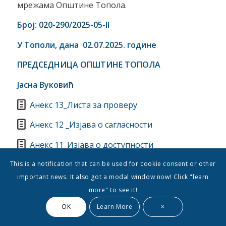
мрежама Општине Топола.
Број:
020-290
/202
5
-05-
II
У Тополи, дана
02.07
.202
5
. године
ПРЕДСЕДНИЦА ОПШТИНЕ ТОПОЛА
Јасна Вуковић
Анекс 13_Листа за проверу
Анекс 12 _Изјава о сагласности
Анекс 11_Изјава о доступности
Анекс 10_Образац биографије
This is a notification that can be used for cookie consent or other
important news. It also got a modal window now! Click "learn
Анекс 9_Изјава о партерству
more" to see it!
Анекс 8_Изјава о непостојању двоструког
OK
Learn More
×
финансирања