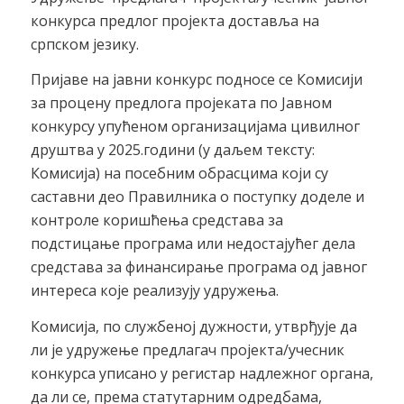
конкурса предлог пројекта доставља на
српском језику.
Пријаве на јавни конкурс подносе се Комисији
за процену предлога пројеката по Јавном
конкурсу упућеном организацијама цивилног
друштва у 2025.години (у даљем тексту:
Комисија) на посебним обрасцима који су
саставни део Правилника о поступку доделе и
контроле коришћења средстава за
подстицање програма или недостајућег дела
средстава за финансирање програма од јавног
интереса које реализују удружења.
Комисија, по службеној дужности, утврђује да
ли је удружење предлагач пројекта/учесник
конкурса уписано у регистар надлежног органа,
да ли се, према статутарним одредбама,