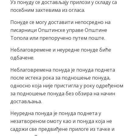
Уз понуду се достављају прилози у складу са
посебним захтевима из огласа.
Понуде се могу доставити непосредно на
писарници Општинске управе Општине
Топола или препоручено путем поште.
Неблаговремене и неуредне понуде биће
одбачене.
Неблаговремена понуда је понуда поднета
после истека рока за подношење понуда,
односно која није пристигла у року одређеном
за подношење понуда без обзира на начин
достављања.
Неуредна понуда је понуда поднета у
незатвореном омоту као и понуда која не
садржи све предвиђене прилоге из тачке и