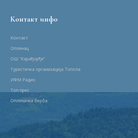
Контакт инфо
Контакт
Опленац
ОШ “Карађорђе”
Туристичка организација Топола
ИФМ Радио
Топ прес
Опленачка берба