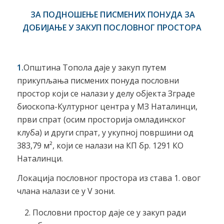
ЗА П
ОДНОШЕЊЕ
ПИСМЕНИХ ПОНУДА ЗА
Д
ОБИЈАЊЕ
У ЗАКУП ПОСЛОВНОГ ПРОСТОРА
1.
Општина Топола даје у закуп путем
прикупљања писмених понуда пословни
простор који се налази у делу објекта Зграде
биоскопа-Културног центра у МЗ Наталинци,
први спрат (осим просторија омладинског
клуба) и други спрат, у укупној површини од
383,79 м², који се налази на КП бр. 1291 КО
Наталинци.
Локација пословног простора из става 1. овог
члана налази се у V зони.
Пословни простор даје се у закуп ради