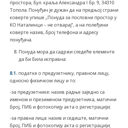
простора, Бул. краља Александра I бр. 9, 34310
Топола. Понуђач је дужан да на предњој страни
коверте упише „Понуда за пословни простор у
КО Наталинци – не отварај“, а на полеђини
коверте назив, број телефона и адресу
понуђача.
Понуда мора да садржи следеће елементе
да би била исправна:
8.1.
податке о предузетнику, правном лицу,
односно физичком лицу и то:
-за предузетнике: назив радње заједно са
именом и презименом предузетника, матични
број, ПИБ и фотокопију акта о регистрацији;
-за правна лица: назив и седиште, матични
број, ПИБ и фотокопију акта о регистрацији;