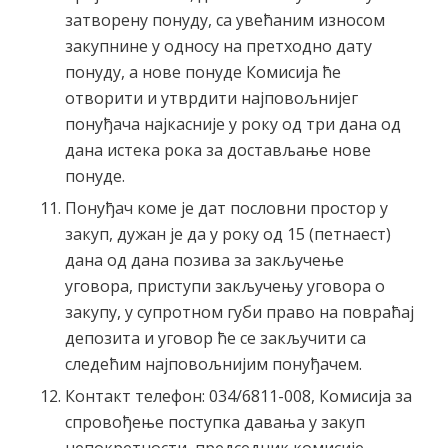
затворену понуду, са увећаним износом
закупнине у односу на претходно дату
понуду, а нове понуде Комисија ће
отворити и утврдити најповољнијег
понуђача најкасније у року од три дана од
дана истека рока за достављање нове
понуде.
Понуђач коме је дат пословни простор у
закуп, дужан је да у року од 15 (петнаест)
дана од дана позива за закључење
уговора, приступи закључењу уговора о
закупу, у супротном губи право на повраћај
депозита и уговор ће се закључити са
следећим најповољнијим понуђачем.
Контакт телефон: 034/6811-008, Комисија за
спровођење поступка давања у закуп
непокретности, председник комисије