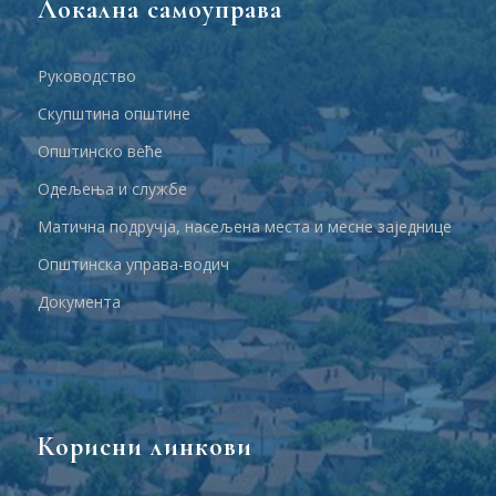
Локална самоуправа
Руководство
Скупштина општине
Општинско веће
Одељења и службе
Матична подручја, насељена места и месне заједнице
Општинска управа-водич
Документа
Корисни линкови