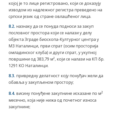
којој је то лице регистровано, који се доказују
изводом из надлежног регистра преведено на
српски језик од стране овлашћеног лица.
8.2.
назнаку да се понуда подноси за закуп
пословног простора који се налази у делу
објекта Зграде биоскопа-Културног центра у
МЗ Наталинци, први спрат (осим просторија
омладинског клуба) и други спрат, у укупној
површини од 383,79 м², који се налази на КП бр.
1291 КО Наталинци.
8.3.
привредну делатност коју понуђач жели да
обавља у закупљеном простору;
2
8.4.
висину понуђене закупнине исказане по м
месечно, која није нижа од почетног износа
закупнине;