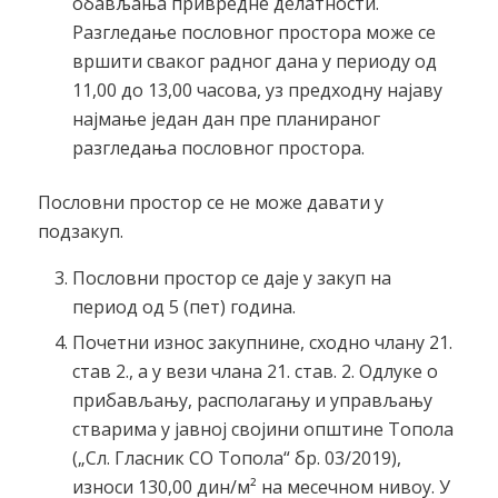
обављања привредне делатности.
Разгледање пословног простора може се
вршити сваког радног дана у периоду од
11,00 до 13,00 часова, уз предходну најаву
најмање један дан пре планираног
разгледања пословног простора.
Пословни простор се не може давати у
подзакуп.
Пословни простор се даје у закуп на
период од 5 (пет) година.
Почетни износ закупнине, сходно члану 21.
став 2., а у вези члана 21. став. 2. Одлуке о
прибављању, располагању и управљању
стварима у јавној својини општине Топола
(„Сл. Гласник СО Топола“ бр. 03/2019),
износи 130,00 дин/м² на месечном нивоу. У