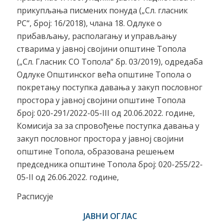
прикупљања писмених понуда („Сл. гласник
РС“, број: 16/2018), члана 18. Одлуке о
прибављању, располагању и управљању
стварима у јавној својини општине Топола
(„Сл. Гласник СО Топола“ бр. 03/2019), одредаба
Одлуке Општинског већа општине Топола о
покретању поступка давања у закуп пословног
простора у јавној својини општине Топола
број: 020-291/2022-05-III од 20.06.2022. године,
Комисија за за спровођење поступка давања у
закуп пословног простора у јавној својини
општине Топола, образована решењем
председника општине Топола број: 020-255/22-
05-II од 26.06.2022. године,
Расписује
ЈАВНИ ОГЛАС