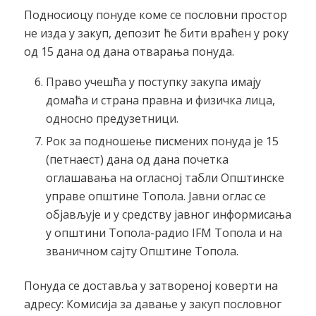
Подносиоцу понуде коме се пословни простор
не изда у закуп, депозит ће бити враћен у року
од 15 дана од дана отварања понуда.
Право учешћа у поступку закупа имају
домаћа и страна правна и физичка лица,
односно предузетници.
Рок за подношење писмених понуда је 15
(петнаест) дана од дана почетка
оглашавања на огласној табли Општинске
управе општине Топола. Јавни оглас се
објављује и у средству јавног информисања
у општини Топола-радио IFM Топола и на
званичном сајту Општине Топола.
Понуда се доставља у затвореној коверти на
адресу: Комисија за давање у закуп пословног