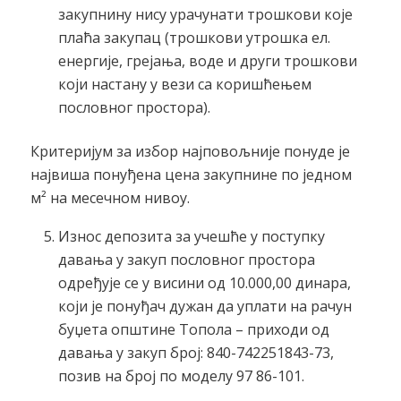
закупнину нису урачунати трошкови које
плаћа закупац (трошкови утрошка ел.
енергије, грејања, воде и други трошкови
који настану у вези са коришћењем
пословног простора).
Критеријум за избор најповољније понуде је
највиша понуђена цена закупнине по једном
м² на месечном нивоу.
Износ депозита за учешће у поступку
давања у закуп пословног простора
одређује се у висини од 10.000,00 динара,
који је понуђач дужан да уплати на рачун
буџета општине Топола – приходи од
давања у закуп број: 840-742251843-73,
позив на број по моделу 97 86-101.