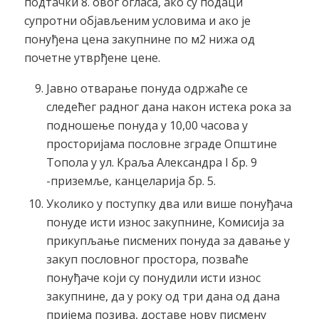
подтачки 8. овог огласа, ако су подаци
супротни објављеним условима и ако је
понуђена цена закупнине по м2 нижа од
почетне утврђене цене.
Јавно отварање понуда одржаће се
следећег радног дана након истека рока за
подношење понуда у 10,00 часова у
просторијама пословне зграде Општине
Топола у ул. Краља Александра I бр. 9
-приземље, канцеларија бр. 5.
Уколико у поступку два или више понуђача
понуде исти износ закупнине, Комисија за
прикупљање писмених понуда за давање у
закуп пословног простора, позваће
понуђаче који су понудили исти износ
закупнине, да у року од три дана од дана
пријема позива, доставе нову писмену