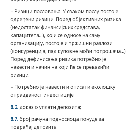
– Ризици пословања. У сваком послу постоје
одређени ризици. Поред објективних ризика
(недостатак финансијских средстава,
капацитета…), који се односе на саму
организацију, постоје и тржишни разлози
(конкуренција, пад куповне моћи потрошача…).
Поред дефинисања ризика потребно је
навести и начин на који ће се превазићи
ризици.
– Потребно је навести и описати еколошку
оправданост инвестиције.
8.6.
доказ о уплати депозита;
8.
7.
број рачуна подносиоца понуде за
повраћај депозита.