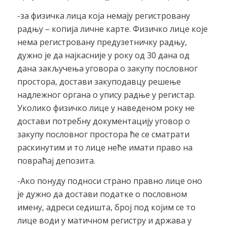
-за физичка лица која немају регистровану
радњу – копија личне карте. Физичко лице које
нема регистровану предузетничку радњу,
дужно је да најкасније у року од 30 дана од
дана закључења уговора о закупу пословног
простора, достави закуподавцу решење
надлежног органа о упису радње у регистар.
Уколико физичко лице у наведеном року не
достави потребну документацију уговор о
закупу пословног простора ће се сматрати
раскинутим и то лице неће имати право на
повраћај депозита.
-Ако понуду подноси страно правно лице оно
је дужно да достави податке о пословном
имену, адреси седишта, број под којим се то
лице води у матичном регистру и држава у