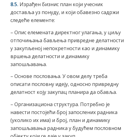
8.5.
Израђен бизнис план који учесник
доставља уз понуду, и који обавезно садржи
следеће елементе:
– Опис елемената директног улагања, у циљу
отпочињања бављења привредне делатности
у закупљеној непокретности као и динамику
вршења делатности и динамику
запошљавања.
– Основе пословања. У овом делу треба
описати пословну идеју, односно привредну
делатност коју закупац планира да обавља.
– Организациона структура. Потребно је
навести постојећи број запослених радника
(уколико их има) и број, план и динамику
запошљавања радника у будућем пословном
објекту који се даје у закуп.