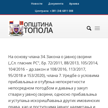
Новости
Документа
Архива
Централа:
+381 (34) 6811 008
На основу члана 34. Закона о јавној својини
(„Сл. гласник РС“, бр. 72/2011, 88/2013, 105/2014,
104/2016 – др.закон и 108/2016, 113/2017,
95/2018 и 153/2020), члана 7. Уредбе о условима
прибављања и отуђења непокретности
непосредном погодбом и давања у закуп
ствари у јавној својини, односно прибављања
и уступања искоришћавања других имовинских
права, као и поступцима јавног надметања и