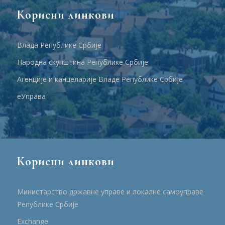
Корисни линкови
Влада Републике Србије
Народна скупштина Републике Србије
Агенције и канцеларије Владе Републике Србије
еУправа
Корисни линкови
Министарство државне управе и локалне самоуправе
Републике Србије
Еxchange