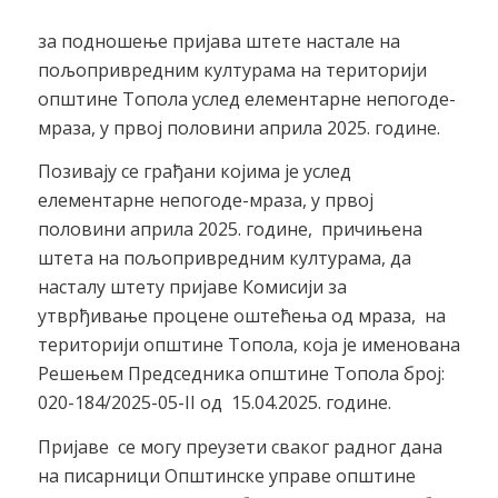
за подношење пријава штете настале на
пољопривредним културама на територији
општине Топола услед елементарне непогоде-
мраза, у првој половини априла 2025. године.
Позивају се грађани којима је услед
елементарне непогоде-мраза, у првој
половини априла 2025. године, причињена
штета на пољопривредним културама, да
насталу штету пријаве Комисији за
утврђивање процене оштећења од мраза, на
територији општине Топола, која је именована
Решењем Председника општине Топола број:
020-184/2025-05-II од 15.04.2025. године.
Пријаве се могу преузети сваког радног дана
на писарници Општинске управе општине