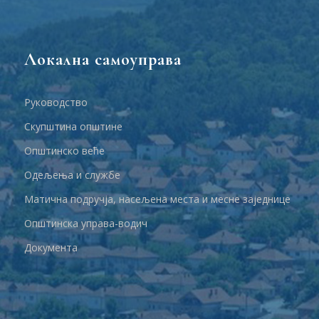
Локална самоуправа
Руководство
Скупштина општине
Општинско веће
Одељења и службе
Матична подручја, насељена места и месне заједнице
Општинска управа-водич
Документа