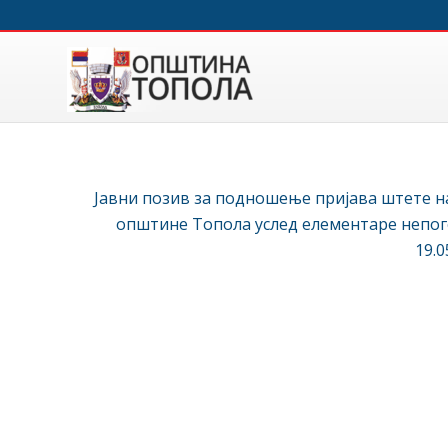
Јавни позив за подношење пријава штете 
општине Топола услед елементаре непого
19.0