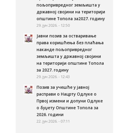
пољопривредног земљишта у
државној својини на територији
општине Топола за2027. годину
29. јун 2026. - 12:50
Јавни позив за остваривање
права коришћења без плаћања
наканде пољопривредног
земљишта у државној својини
на територији општине Топола
за 2027. годину
29. јун 2026. - 12:43
Позив за учешће у јавној
расправи о Нацрту Одлуке о
Првој измени и допуни Одлуке
о буџету Општине Топола за
2026. години
22. јун 2026. - 07:11