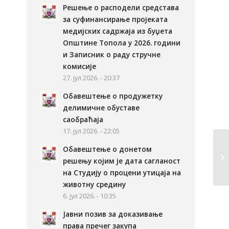
Решење о расподели средстава
за суфинансирање пројеката
медијских садржаја из буџета
Општине Топола у 2026. години
и Записник о раду стручне
комисије
27. јул 2026. - 20:37
Обавештење о продужетку
делимичне обуставе
саобраћаја
17. јул 2026. - 22:05
Обавештење о донетом
решењу којим је дата сагланост
на Студију о процени утицаја на
животну средину
6. јул 2026. - 10:35
Јавни позив за доказивање
права пречег закупа