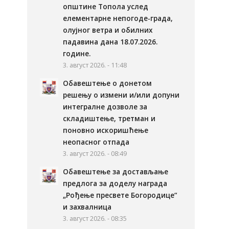
општине Топола услед
елементарне непогоде-града,
олујног ветра и обилних
падавина дана 18.07.2026.
године.
3. август 2026. - 11:48
Обавештење о донетом
решењу о измени и/или допуни
интегралне дозволе за
складиштење, третман и
поновно искоришћење
неопасног отпада
3. август 2026. - 08:49
Обавештење за достављање
предлога за доделу награда
„Рођење пресвете Богородице“
и захвалница
3. август 2026. - 08:35