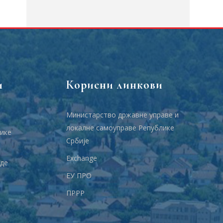
и
Корисни линкови
Министарство државне управе и
локалне самоуправе Републике
ике
Србије
Еxchange
аде
ЕУ ПРО
ПРРР