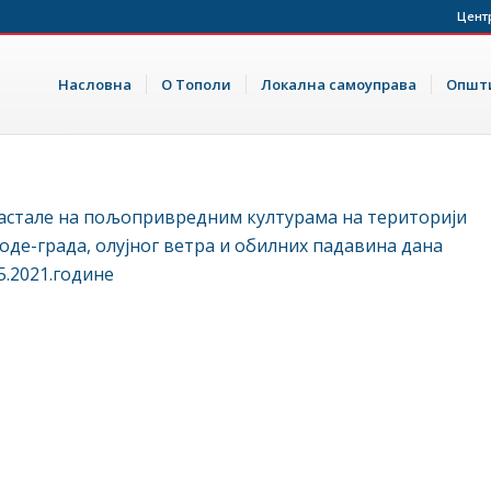
Цент
Насловна
О Тополи
Локална самоуправа
Општи
настале на пољопривредним културама на територији
де-града, олујног ветра и обилних падавина дана
5.2021.године