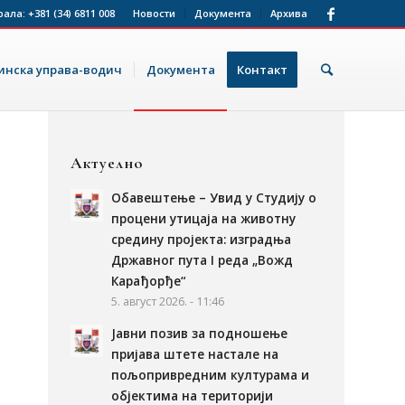
рала:
+381 (34) 6811 008
Новости
Документа
Архива
нска управа-водич
Документа
Контакт
Актуелно
Обавештење – Увид у Студију о
процени утицаја на животну
средину пројекта: изградња
Државног пута I реда „Вожд
Карађорђе“
5. август 2026. - 11:46
Јавни позив за подношење
пријава штете настале на
пољопривредним културама и
објектима на територији