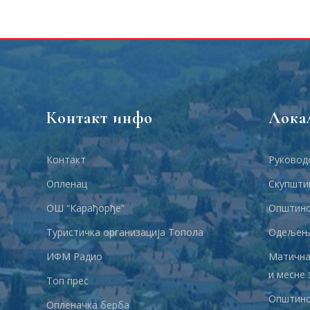
Контакт инфо
Лока
Контакт
Руковод
Опленац
Скупшти
ОШ “Карађорђе”
Општинс
Туристичка организација Топола
Одељења
ИФМ Радио
Матична
и месне 
Топ прес
Општинс
Опленачка берба