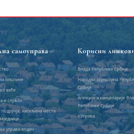
лна самоуправа
Корисни линков
ство
Влада Републике Србије
на општине
Народна скупштина Републ
Србије
ко веће
Агенције и канцеларије Вл
 и службе
Републике Србије
 подручја, насељена места
еУправа
заједнице
ка управа-водич