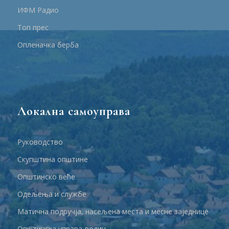
ИФМ Радио
Топ прес
Опленачка берба
Локална самоуправа
Руководство
Скупштина општине
Општинско веће
Одељења и службе
Матична подручја, насељена места и месне заједнице
Општинска управа-водич