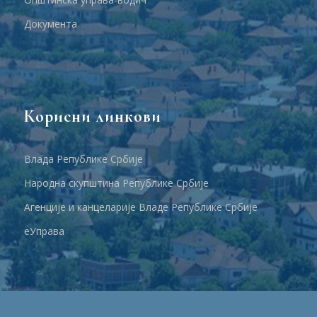
Документа
Корисни линкови
Влада Републике Србије
Народна скупштина Републике Србије
Агенције и канцеларије Владе Републике Србије
еУправа