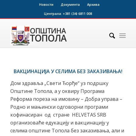
Новости
Документа
Архива
Централа:
+381 (34) 6811 008
ВАКЦИНАЦИЈА У СЕЛИМА БЕЗ ЗАКАЗИВАЊА!
Дом здравља „Свети Ђорђе“ уз подршку
Општине Топола, а у оквиру Програма
Реформа пореза на имовину – Добра управа –
Родно и мањински одговорни програми
кофинасиран од стране HELVETAS SRB
организоваће едукацију и вакцинацију у
селима општине Топола без заказивања, али и