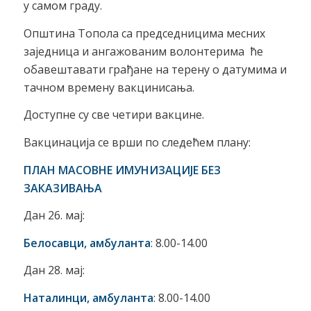
у самом граду.
Општина Топола са председницима месних
заједница и ангажованим волонтерима ће
обавештавати грађане на терену о датумима и
тачном времену вакцинисања.
Доступне су све четири вакцине.
Вакцинација се врши по следећем плану:
ПЛАН МАСОВНЕ ИМУНИЗАЦИЈЕ БЕЗ
ЗАКАЗИВАЊА
Дан 26. мај:
Белосавци, амбуланта
: 8.00-14.00
Дан 28. мај:
Наталинци, амбуланта
: 8.00-14.00