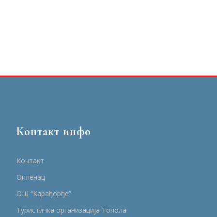
Контакт инфо
Контакт
Опленац
ОШ “Карађорђе”
Туристичка организација Топола