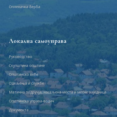
Опленачка берба
Локална самоуправа
Руководство
Скупштина општине
Општинско веће
Одељења и службе
Матична подручја, насељена места и месне заједнице
Општинска управа-водич
Документа