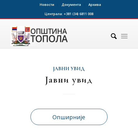
Новости
Документа
Архива
Централа:
+381 (34) 6811 008
ЈАВНИ УВИД
Јавни увид
Опширније