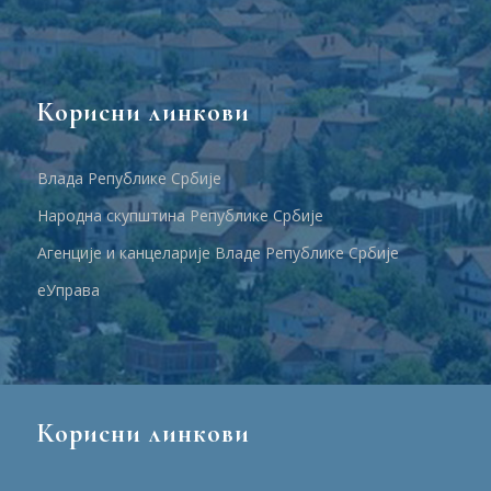
Корисни линкови
Влада Републике Србије
Народна скупштина Републике Србије
Агенције и канцеларије Владе Републике Србије
еУправа
Корисни линкови