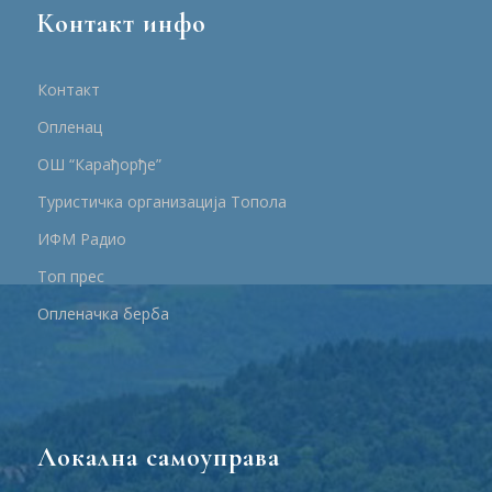
Контакт инфо
Контакт
Опленац
ОШ “Карађорђе”
Туристичка организација Топола
ИФМ Радио
Топ прес
Опленачка берба
Локална самоуправа