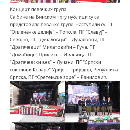
Концерт певачких група
Са бине на Винском тргу публици су се
представиле певачке групе. Наступили су: ПГ
“Опленачке делије” – Топола, ПГ “Славуј” –
Севојно, ПГ “Дучаловци” – Дучаловци, ПГ
“Драгачевци” Милатовићи – Гуча, ПГ
“Домаћице” Прилике – Ивањица, ПГ
“Драгачевски вез” – Лучани, ПГ “Српски
соколови Козаре” Урије – Приједор, Република
Српска, ПГ “Сретењске зоре” – Раниловић.