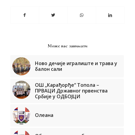
Може вас занимати
Ново дечије игралиште и трава у
балон сали
ОШ „Карађорђе“ Топола –
ПРВАЦИ Државног првенства
Србије у ОДБОЈЦИ
Олеана