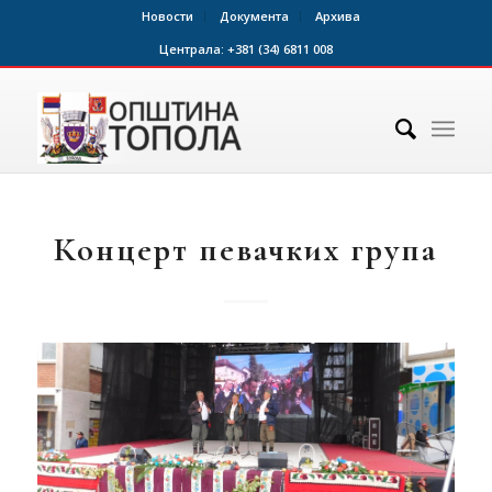
Новости
Документа
Архива
Централа:
+381 (34) 6811 008
Концерт певачких група