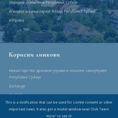
Народна скупштина Републике Србије
Агенције и канцеларије Владе Републике Србије
еУправа
Корисни линкови
Министарство државне управе и локалне самоуправе
Републике Србије
Еxchange
ЕУ ПРО
This is a notification that can be used for cookie consent or other
ПРРР
important news. It also got a modal window now! Click "learn
more" to see it!