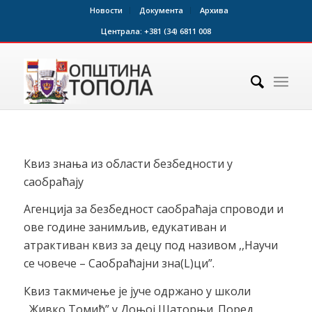
Новости
Документа
Архива
Централа:
+381 (34) 6811 008
Квиз знања из области безбедности у
саобраћају
Агенција за безбедност саобраћаја спроводи и
ове године занимљив, едукативан и
атрактиван квиз за децу под називом ,,Научи
се човече – Саобраћајни зна(L)ци”.
Квиз такмичење је јуче одржано у школи
,,Живко Томић” у Доњој Шаторњи. Поред