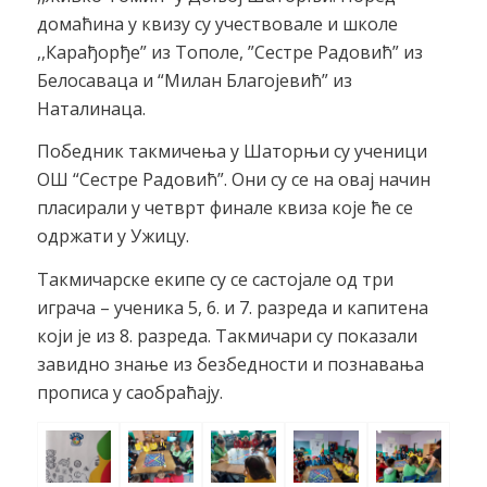
домаћина у квизу су учествовале и школе
,,Карађорђе” из Тополе, ”Сестре Радовић” из
Белосаваца и “Милан Благојевић” из
Наталинаца.
Победник такмичења у Шаторњи су ученици
ОШ “Сестре Радовић”. Они су се на овај начин
пласирали у четврт финале квиза које ће се
одржати у Ужицу.
Такмичарске екипе су се састојале од три
играча – ученика 5, 6. и 7. разреда и капитена
који је из 8. разреда. Такмичари су показали
завидно знање из безбедности и познавања
прописа у саобраћају.