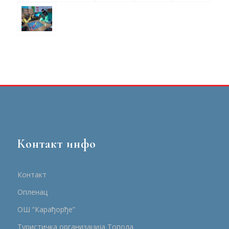
Контакт инфо
Контакт
Опленац
ОШ “Карађорђе”
Туристичка организација Топола