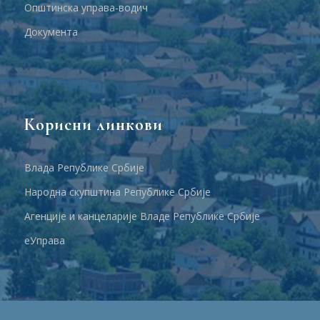
Општинска управа-водич
Документа
Корисни линкови
Влада Републике Србије
Народна скупштина Републике Србије
Агенције и канцеларије Владе Републике Србије
еУправа