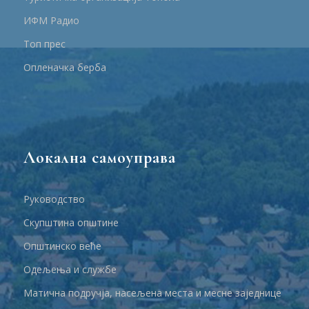
ИФМ Радио
Топ прес
Опленачка берба
Локална самоуправа
Руководство
Скупштина општине
Општинско веће
Одељења и службе
Матична подручја, насељена места и месне заједнице