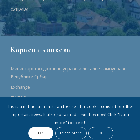
еУправа
Корисни линкови
Министарство државне управе и локалне самоуправе
Републике Србије
Еxchange
ЕУ ПРО
This is a notification that can be used for cookie consent or other
ПРРР
important news. It also got a modal window now! Click "learn
more" to see it!
OK
Learn More
×
© Општина Топола - Сва права су садржана