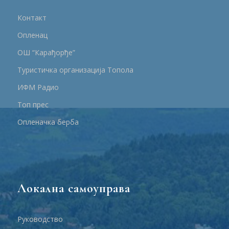
Контакт
Опленац
ОШ “Карађорђе”
Туристичка организација Топола
ИФМ Радио
Топ прес
Опленачка берба
Локална самоуправа
Руководство