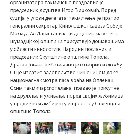
организатора такмичења поздравио је
председник друштва Игор Ћирковић. Поред
судија, у улози делегата, такмичење је пратио
генерални секретар Кинолошког савеза Србије,
Махмуд Ал Дагистани који деценијама у овој
шумадијској општини присуствује дешавањима
у области кинологије. Народни посланик и
председник Скупштине општине Топола,
Драган Јовановић свечано је отворио изложбу.
Он је изразио задовољство чињеницом да се
национална смотра паса враћа на Опленац.
Осим такмичарског елана, позвао је присутне
на дружење и уживање поред својих љубимаца
у предивном амбијенту и простору Опленца и
општине Топола.