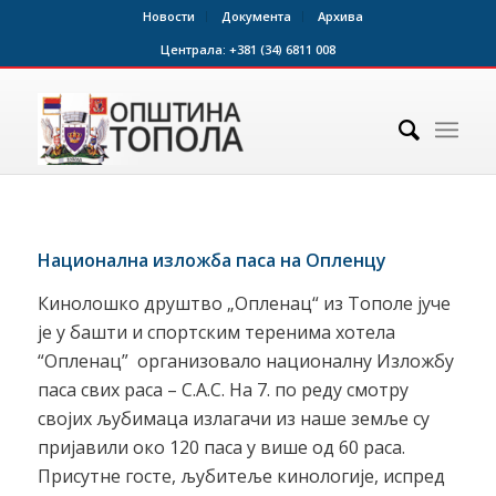
Новости
Документа
Архива
Централа:
+381 (34) 6811 008
Национална изложба паса на Опленцу
Кинолошко друштво „Опленац“ из Тополе јуче
је у башти и спортским теренима хотела
“Опленац” организовало националну Изложбу
паса свих раса – С.А.С. На 7. по реду смотру
својих љубимаца излагачи из наше земље су
пријавили око 120 паса у више од 60 раса.
Присутне госте, љубитеље кинологије, испред