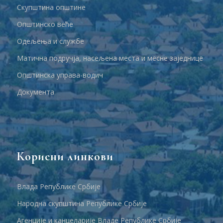
Скупштина општине
Општинско веће
Одељења и службе
Матична подручја, насељена места и месне заједнице
Општинска управа-водич
Документа
Корисни линкови
Влада Републике Србије
Народна скупштина Републике Србије
Агенције и канцеларије Владе Републике Србије