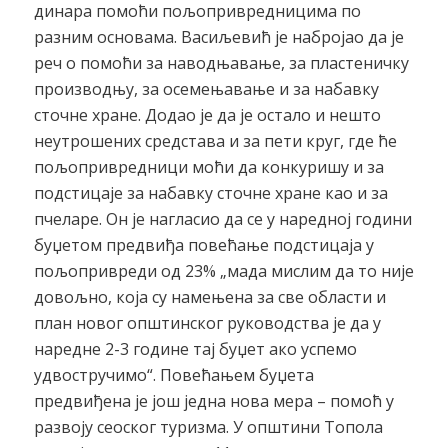
динара помоћи пољопривредницима по
разним основама. Васиљевић је набројао да је
реч о помоћи за наводњавање, за пластеничку
производњу, за осемењавање и за набавку
сточне хране. Додао је да је остало и нешто
неутрошених средстава и за пети круг, где ће
пољопривредници моћи да конкуришу и за
подстицаје за набавку сточне хране као и за
пчеларе. Он је нагласио да се у наредној години
буџетом предвиђа повећање подстицаја у
пољопривреди од 23% „мада мислим да то није
довољно, која су намењена за све области и
план новог општинског руководства је да у
наредне 2-3 године тај буџет ако успемо
удвостручимо“. Повећањем буџета
предвиђена је још једна нова мера – помоћ у
развоју сеоског туризма. У општини Топола