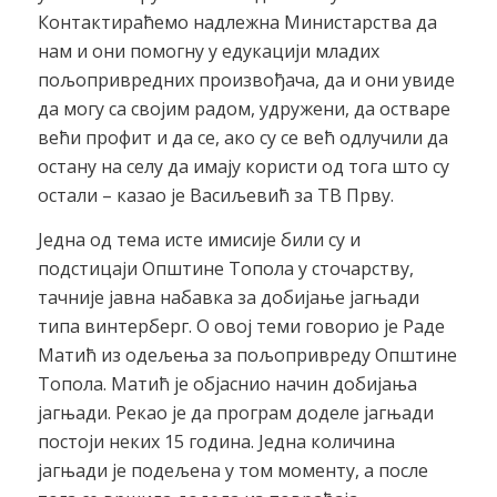
Контактираћемо надлежна Министарства да
нам и они помогну у едукацији младих
пољопривредних произвођача, да и они увиде
да могу са својим радом, удружени, да остваре
већи профит и да се, ако су се већ одлучили да
остану на селу да имају користи од тога што су
остали – казао је Васиљевић за ТВ Прву.
Једна од тема исте имисије били су и
подстицаји Општине Топола у сточарству,
тачније јавна набавка за добијање јагњади
типа винтерберг. О овој теми говорио је Раде
Матић из одељења за пољопривреду Општине
Топола. Матић је објаснио начин добијања
јагњади. Рекао је да програм доделе јагњади
постоји неких 15 година. Једна количина
јагњади је подељена у том моменту, а после