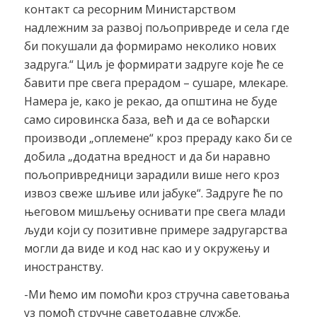
контакт са ресорним Министарством
надлежним за развој пољопривреде и села где
би покушали да формирамо неколико нових
задруга.“ Циљ је формирати задруге које ће се
бавити пре свега прерадом – сушаре, млекаре.
Намера је, како је рекао, да општина не буде
само сировинска база, већ и да се воћарски
производи „оплемене“ кроз прераду како би се
добила „додатна вредност и да би наравно
пољопривредници зарадили више него кроз
извоз свеже шљиве или јабуке“. Задруге ће по
његовом мишљењу оснивати пре свега млади
људи који су позитивне примере задругарства
могли да виде и код нас као и у окружењу и
иностранству.
-Ми ћемо им помоћи кроз стручна саветовања
уз помоћ стручне саветодавне службе.