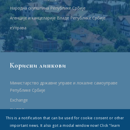
Народна скупштина Републике Србије
Агенције и канцеларије Владе Републике Србије
еУправа
Корисни линкови
Министарство државне управе и локалне самоуправе
Републике Србије
Еxchange
ЕУ ПРО
This is a notification that can be used for cookie consent or other
ПРРР
important news. It also got a modal window now! Click "learn