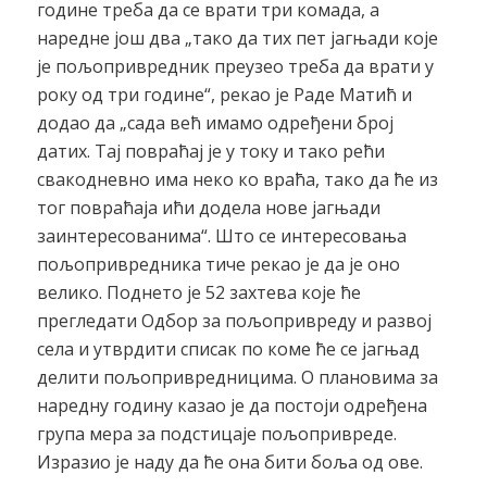
године треба да се врати три комада, а
наредне још два „тако да тих пет јагњади које
је пољопривредник преузео треба да врати у
року од три године“, рекао је Раде Матић и
додао да „сада већ имамо одређени број
датих. Тај повраћај је у току и тако рећи
свакодневно има неко ко враћа, тако да ће из
тог повраћаја ићи додела нове јагњади
заинтересованима“. Што се интересовања
пољопривредника тиче рекао је да је оно
велико. Поднето је 52 захтева које ће
прегледати Одбор за пољопривреду и развој
села и утврдити списак по коме ће се јагњад
делити пољопривредницима. О плановима за
наредну годину казао је да постоји одређена
група мера за подстицаје пољопривреде.
Изразио је наду да ће она бити боља од ове.