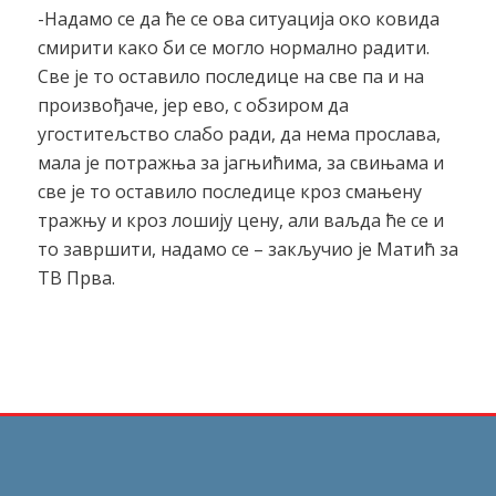
-Надамо се да ће се ова ситуација око ковида
смирити како би се могло нормално радити.
Све је то оставило последице на све па и на
произвођаче, јер ево, с обзиром да
угоститељство слабо ради, да нема прослава,
мала је потражња за јагњићима, за свињама и
све је то оставило последице кроз смањену
тражњу и кроз лошију цену, али ваљда ће се и
то завршити, надамо се – закључио је Матић за
ТВ Прва.