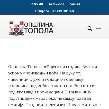
Новости
Документа
Архива
Централа:
+381 (34) 6811 008
Општина Топола већ дуги низ година бележи
успон у производњи воћа. На руку тој
чињеници служе и подаци о повећању
површина под воћњацима, а посебно што их
подижу млади произвођачи. О томе и низу
подстицајних мера локалне самоуправе за
емисију „Плодови“ телевизије Прва, емитоване