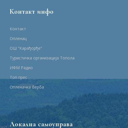
Контакт инфо
Контакт
Опленац
ОШ “Карађорђе”
Туристичка организација Топола
ИФМ Радио
Топ прес
Опленачка берба
Локална самоуправа