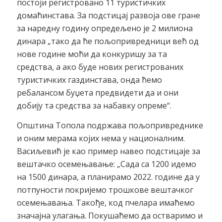
постоји регистровано 11 туристичких
домаћинстава. За подстицај развоја ове гране
за наредну годину опредељено је 2 милиона
динара „тако да ће пољопривредници већ од
нове године моћи да конкуришу за та
средства, а ако буде нових регистрованих
туристичких газдинстава, онда ћемо
ребалансом буџета предвидети да и они
добију та средства за набавку опреме“.
Општина Топола подржава пољопривреднике
и оним мерама којих нема у националним.
Васиљевић је као пример навео подстицаје за
вештачко осемењавање: „Сада са 1200 идемо
на 1500 динара, а планирамо 2022. године да у
потпуности покријемо трошкове вештачког
осемењавања. Такође, код пчелара имаћемо
значајна улагања. Покушаћемо да остваримо и