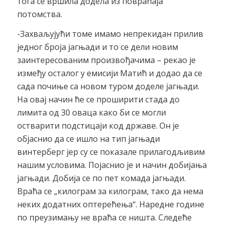
тога се вршила додела из повраћаја
потомства.
-Захваљујући томе имамо непрекидан прилив
једног броја јагњади и то се дели новим
заинтересованим произвођачима – рекао је
између осталог у емисији Матић и додао да се
сада почиње са новом туром доделе јагњади.
На овај начин ће се проширити стада до
лимита од 30 оваца како би се могли
остварити подстицаји код државе. Он је
објаснио да се ишло на тип јагњади
винтерберг јер су се показале прилагодљивим
нашим условима. Појаснио је и начин добијања
јагњади. Добија се по пет комада јагњади.
Враћа се „килограм за килограм, тако да нема
неких додатних оптерећења“. Наредне године
по преузимању не враћа се ништа. Следеће