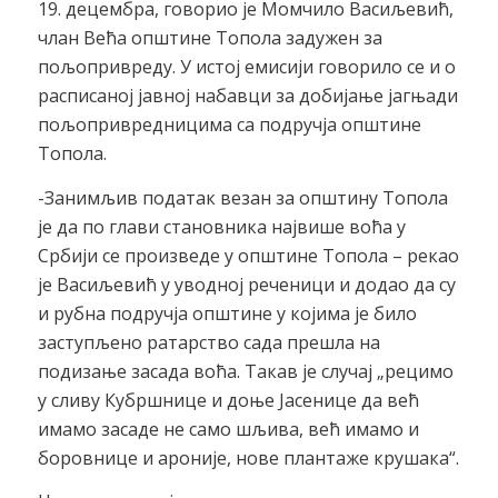
19. децембра, говорио је Момчило Васиљевић,
члан Већа општине Топола задужен за
пољопривреду. У истој емисији говорило се и о
расписаној јавној набавци за добијање јагњади
пољопривредницима са подручја општине
Топола.
-Занимљив податак везан за општину Топола
је да по глави становника највише воћа у
Србији се произведе у општине Топола – рекао
је Васиљевић у уводној реченици и додао да су
и рубна подручја општине у којима је било
заступљено ратарство сада прешла на
подизање засада воћа. Такав је случај „рецимо
у сливу Кубршнице и доње Јасенице да већ
имамо засаде не само шљива, већ имамо и
боровнице и ароније, нове плантаже крушака“.