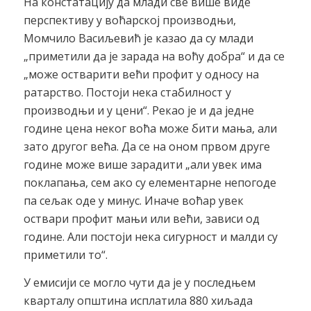
На констатацију да млади све више виде
перспективу у воћарској производњи,
Момчило Васиљевић је казао да су млади
„приметили да је зарада на воћу добра“ и да се
„може остварити већи профит у односу на
ратарство. Постоји нека стабилност у
производњи и у цени“. Рекао је и да једне
године цена неког воћа може бити мања, али
зато другог већа. Да се на оном првом друге
године може више зарадити „али увек има
поклапања, сем ако су елементарне непогоде
па сељак оде у минус. Иначе воћар увек
оствари профит мањи или већи, зависи од
године. Али постоји нека сигурност и малди су
приметили то“.
У емисији се могло чути да је у последњем
кварталу општина исплатила 880 хиљада