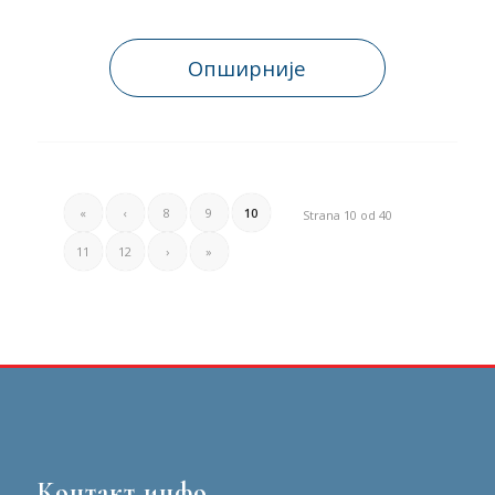
Опширније
«
‹
8
9
10
Strana 10 od 40
11
12
›
»
Контакт инфо