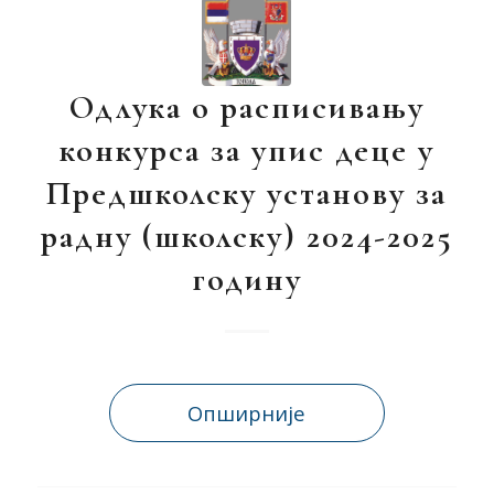
Одлука о расписивању
конкурса за упис деце у
Предшколску установу за
радну (школску) 2024-2025
годину
Опширније