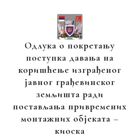
Одлука о покретању
поступка давања на
коришћење изграђеног
јавног грађевинског
земљишта ради
постављања привремених
монтажних објеката –
киоска