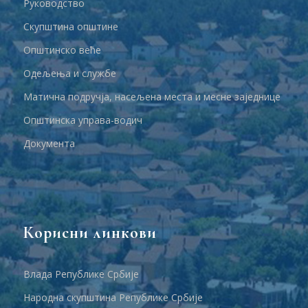
Руководство
Скупштина општине
Општинско веће
Одељења и службе
Матична подручја, насељена места и месне заједнице
Општинска управа-водич
Документа
Корисни линкови
Влада Републике Србије
Народна скупштина Републике Србије