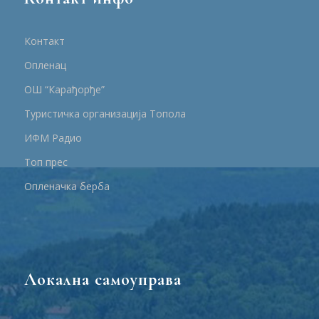
Контакт
Опленац
ОШ “Карађорђе”
Туристичка организација Топола
ИФМ Радио
Топ прес
Опленачка берба
Локална самоуправа