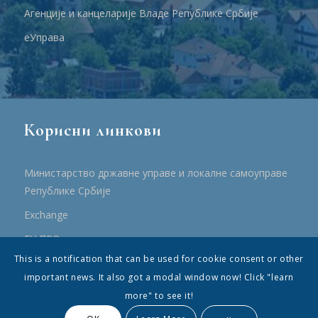
Агенције и канцеларије Владе Републике Србије
еУправа
Корисни линкови
Министарство државне управе и локалне самоуправе
Републике Србије
Еxchange
ЕУ ПРО
This is a notification that can be used for cookie consent or other
ПРРР
important news. It also got a modal window now! Click "learn
more" to see it!