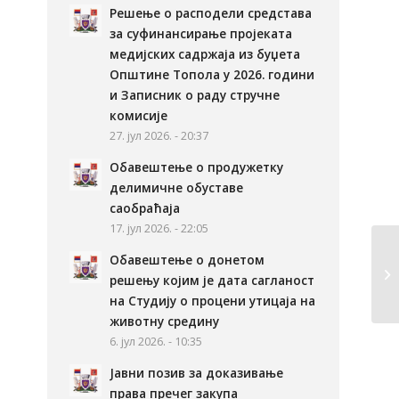
Решење о расподели средстава
за суфинансирање пројеката
медијских садржаја из буџета
Општине Топола у 2026. години
и Записник о раду стручне
комисије
27. јул 2026. - 20:37
Обавештење о продужетку
делимичне обуставе
саобраћаја
17. јул 2026. - 22:05
Обавештење о донетом
решењу којим је дата сагланост
на Студију о процени утицаја на
животну средину
6. јул 2026. - 10:35
Јавни позив за доказивање
права пречег закупа