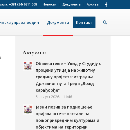
рала:
+381 (34) 6811 008
Новости
Документа
Архива
нска управа-водич
Документа
Контакт
Актуелно
а
Обавештење – Увид у Студију о
процени утицаја на животну
средину пројекта: изградња
Државног пута I реда „Вожд
Карађорђе“
5. август 2026. - 11:46
Јавни позив за подношење
пријава штете настале на
пољопривредним културама и
објектима на територији