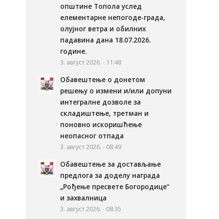
општине Топола услед
елементарне непогоде-града,
олујног ветра и обилних
падавина дана 18.07.2026.
године.
3. август 2026. - 11:48
Обавештење о донетом
решењу о измени и/или допуни
интегралне дозволе за
складиштење, третман и
поновно искоришћење
неопасног отпада
3. август 2026. - 08:49
Обавештење за достављање
предлога за доделу награда
„Рођење пресвете Богородице“
и захвалница
3. август 2026. - 08:35