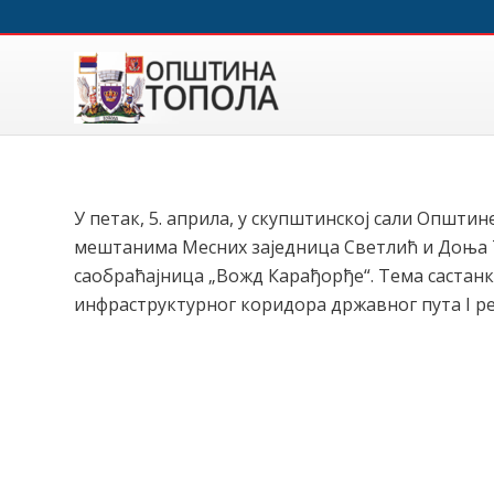
У петак, 5. априла, у скупштинској сали Општин
мештанима Месних заједница Светлић и Доња Т
саобраћајница „Вожд Карађорђе“. Тема састан
инфраструктурног коридора државног пута I р