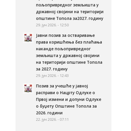
пољопривредног земљишта у
државној својини на територији
општине Топола за2027. годину
29. јун 2026. - 12:50
Јавни позив за остваривање
права коришћења без плаћања
наканде пољопривредног
земљишта у државној својини
на територији општине Топола
за 2027. годину
29. јун 2026. - 12:43
Позив за учешће у јавној
расправи о Нацрту Одлуке о
Првој измени и допуни Одлуке
о буџету Општине Топола за
2026. години
22. јун 2026. - 07:11