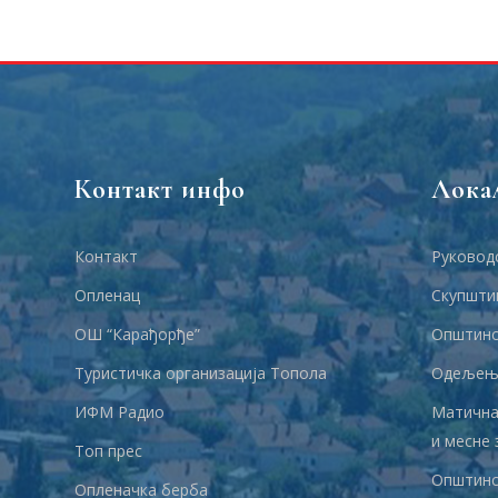
Контакт инфо
Лока
Контакт
Руковод
Опленац
Скупшти
ОШ “Карађорђе”
Општинс
Туристичка организација Топола
Одељења
ИФМ Радио
Матична
и месне 
Топ прес
Општинс
Опленачка берба