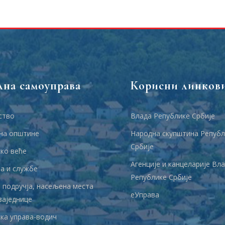
лна самоуправа
Корисни линков
ство
Влада Републике Србије
на општине
Народна скупштина Републ
Србије
ко веће
Агенције и канцеларије Вл
 и службе
Републике Србије
 подручја, насељена места
еУправа
заједнице
ка управа-водич