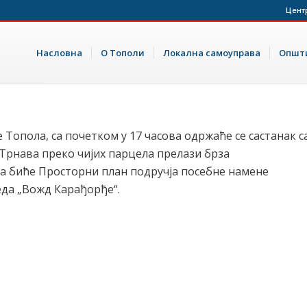
Цент
Насловна
О Тополи
Локална самоуправа
Општи
е Топола, са почетком у 17 часова одржаће се састанак с
рнава преко чијих парцела прелази брза
ка биће Просторни план подручја посебне намене
еда „Вожд Карађорђе“.