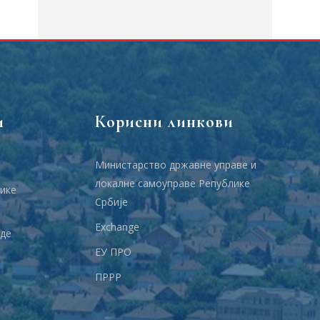
и
Корисни линкови
Министарство државне управе и
локалне самоуправе Републике
ике
Србије
Еxchange
аде
ЕУ ПРО
ПРРР