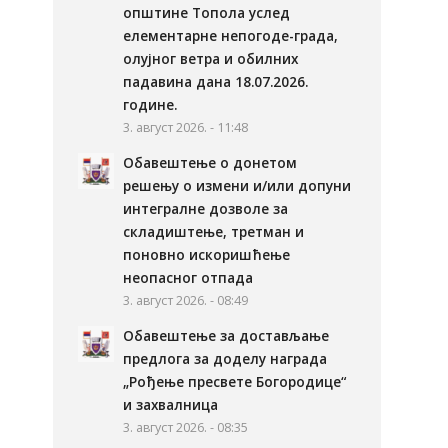
општине Топола услед
елементарне непогоде-града,
олујног ветра и обилних
падавина дана 18.07.2026.
године.
3. август 2026. - 11:48
Обавештење о донетом
решењу о измени и/или допуни
интегралне дозволе за
складиштење, третман и
поновно искоришћење
неопасног отпада
3. август 2026. - 08:49
Обавештење за достављање
предлога за доделу награда
„Рођење пресвете Богородице“
и захвалница
3. август 2026. - 08:35