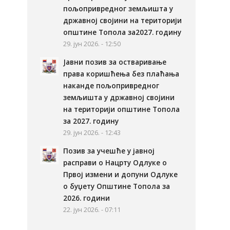
пољопривредног земљишта у
државној својини на територији
општине Топола за2027. годину
29. јун 2026. - 12:50
Јавни позив за остваривање
права коришћења без плаћања
наканде пољопривредног
земљишта у државној својини
на територији општине Топола
за 2027. годину
29. јун 2026. - 12:43
Позив за учешће у јавној
расправи о Нацрту Одлуке о
Првој измени и допуни Одлуке
о буџету Општине Топола за
2026. години
22. јун 2026. - 07:11