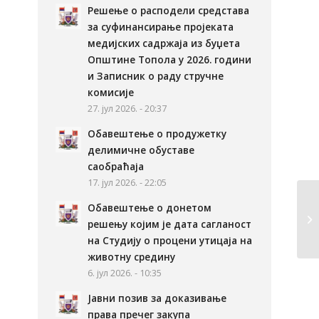
Решење о расподели средстава
за суфинансирање пројеката
медијских садржаја из буџета
Општине Топола у 2026. години
и Записник о раду стручне
комисије
27. јул 2026. - 20:37
Обавештење о продужетку
делимичне обуставе
саобраћаја
17. јул 2026. - 22:05
Обавештење о донетом
решењу којим је дата сагланост
на Студију о процени утицаја на
животну средину
6. јул 2026. - 10:35
Јавни позив за доказивање
права пречег закупа