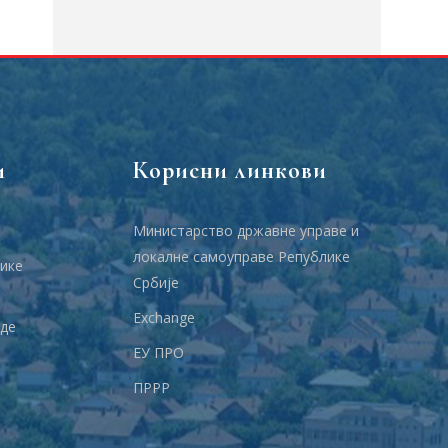
и
Корисни линкови
Министарство државне управе и
локалне самоуправе Републике
ике
Србије
Еxchange
аде
ЕУ ПРО
ПРРР