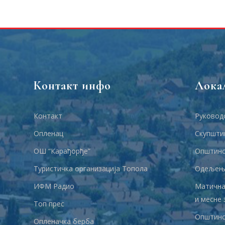
Контакт инфо
Лока
Контакт
Руковод
Опленац
Скупшти
ОШ “Карађорђе”
Општинс
Туристичка организација Топола
Одељења
ИФМ Радио
Матична
и месне 
Топ прес
Општинс
Опленачка берба