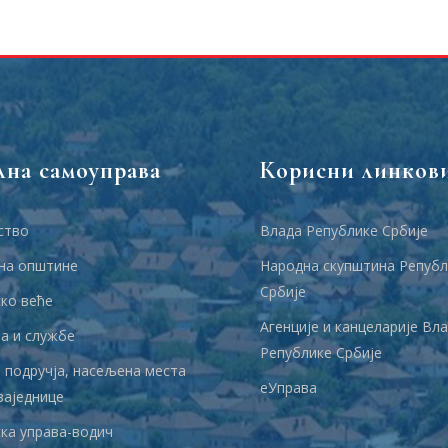
лна самоуправа
Корисни линков
ство
Влада Републике Србије
на општине
Народна скупштина Републ
Србије
ко веће
Агенције и канцеларије Вл
 и службе
Републике Србије
 подручја, насељена места
еУправа
заједнице
ка управа-водич