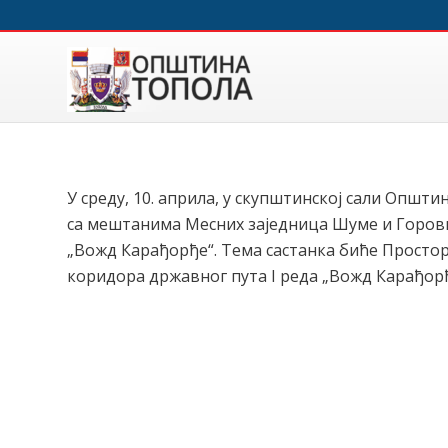
У среду, 10. априла, у скупштинској сали Општи
са мештанима Месних заједница Шуме и Горови
„Вожд Карађорђе“. Тема састанка биће Просто
коридора државног пута I реда „Вожд Карађорђ