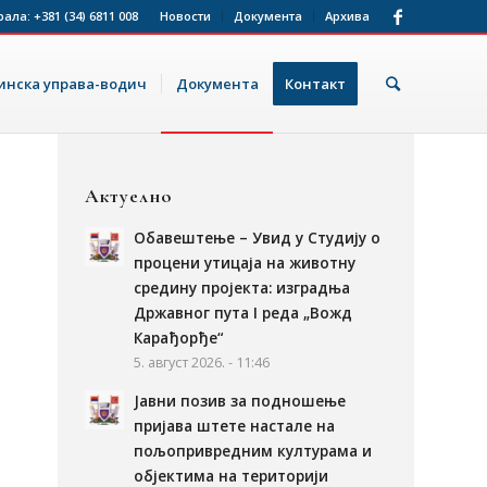
рала:
+381 (34) 6811 008
Новости
Документа
Архива
нска управа-водич
Документа
Контакт
Актуелно
Обавештење – Увид у Студију о
процени утицаја на животну
средину пројекта: изградња
Државног пута I реда „Вожд
Карађорђе“
5. август 2026. - 11:46
Јавни позив за подношење
пријава штете настале на
пољопривредним културама и
објектима на територији