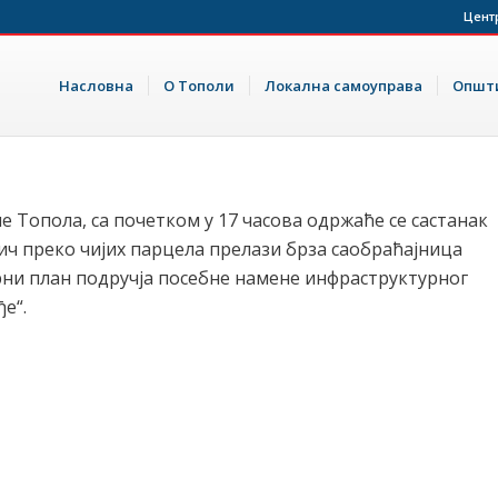
Цент
Насловна
О Тополи
Локална самоуправа
Општи
не Топола, са почетком у 17 часова одржаће се састанак
ч преко чијих парцела прелази брза саобраћајница
рни план подручја посебне намене инфраструктурног
е“.