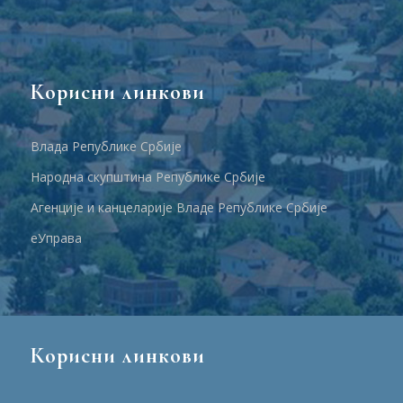
Корисни линкови
Влада Републике Србије
Народна скупштина Републике Србије
Агенције и канцеларије Владе Републике Србије
еУправа
Корисни линкови