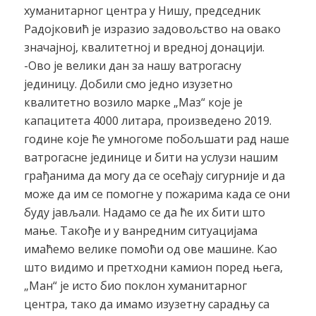
хуманитарног центра у Нишу, председник
Радојковић је изразио задовољство на овако
значајној, квалитетној и вредној донацији.
-Ово је велики дан за нашу ватрогасну
јединицу. Добили смо једно изузетно
квалитетно возило марке „Маз“ које је
капацитета 4000 литара, произведено 2019.
године које ће умногоме побољшати рад наше
ватрогасне јединице и бити на услузи нашим
грађанима да могу да се осећају сигурније и да
може да им се помогне у пожарима када се они
буду јављали. Надамо се да ће их бити што
мање. Такође и у ванредним ситуацијама
имаћемо велике помоћи од ове машине. Као
што видимо и претходни камион поред њега,
„Ман“ је исто био поклон хуманитарног
центра, тако да имамо изузетну сарадњу са