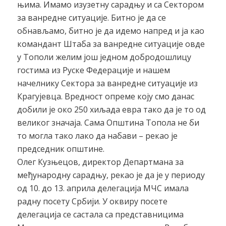
њима. Имамо изузетну сарадњу и са Сектором
за ванредне ситуације. Битно је да се
обнављамо, битно је да идемо напред и ја као
командант Штаба за ванредне ситуације овде
у Тополи желим још једном добродошлицу
гостима из Руске Федерације и нашем
начелнику Сектора за ванредне ситуације из
Крагујевца. Вредност опреме коју смо данас
добили је око 250 хиљада евра тако да је то од
великог значаја. Сама Општина Топола не би
то могла тако лако да набави – рекао је
председник општине.
Олег Кузњецов, директор Департмана за
међународну сарадњу, рекао је да је у периоду
од 10. до 13. априла делегација МЧС имала
радну посету Србији. У оквиру посете
делегација се састала са представницима