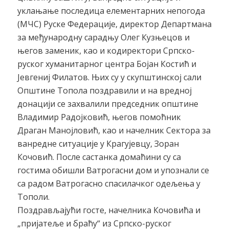
уклањање последица елементарних непогода
(МЧС) Руске Федерације, директор Департмана
за међународну сарадњу Олег Кузњецов и
његов заменик, као и кодиректори Српско-
руског хуманитарног центра Бојан Костић и
Јевгениј Филатов. Њих су у скупштинској сали
Општине Топола поздравили и на вредној
донацији се захвалили председник општине
Владимир Радојковић, његов помоћник
Драган Манојловић, као и начелник Сектора за
ванредне ситуације у Крагујевцу, Зоран
Кочовић. После састанка домаћини су са
гостима обишли Ватрогасни дом и упознали се
са радом Ватрогасно спасилачког одељења у
Тополи.
Поздрављајући госте, начелника Кочовића и
„пријатеље и браћу“ из Српско-руског