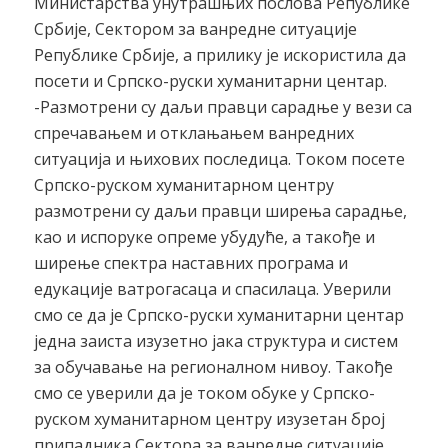
Министарства унутрашњих послова Републике
Србије, Сектором за ванредне ситуације
Републике Србије, а прилику је искористила да
посети и Српско-руски хуманитарни центар.
-Размотрени су даљи правци сарадње у вези са
спречавањем и отклањањем ванредних
ситуација и њихових последица. Током посете
Српско-руском хуманитарном центру
размотрени су даљи правци ширења сарадње,
као и испоруке опреме убудуће, а такође и
ширење спектра наставних програма и
едукације ватрогасаца и спасилаца. Уверили
смо се да је Српско-руски хуманитарни центар
једна заиста изузетно јака структура и систем
за обучавање на регионалном нивоу. Такође
смо се уверили да је током обуке у Српско-
руском хуманитарном центру изузетан број
припадника Сектора за ванредне ситуације