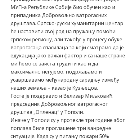
МУП-а Републике Србије био обучен као и
припадника Добровољно ватрогасних
друштава. Српско-руски хуманитарни центар
ће наставити свој рад на пружању помоћи
српском региону, али такође у процесу обуке
ватрогасаца спасилаца за који сматрамо да је
едукација јако важан фактор и са наше стране
ми ћемо се заиста трудити као и да
максимално негујемо, подржавамо и
усавршавамо међународну сарадњу између
наших земаља – казао је Кузњецов.
Госте је поздравио и Велизар Миљковић,
председник Добровољног ватрогасног
друштва „Опленац“ у Тополи.
Иначе у Тополи су у протекле три године због
поплава биле проглашене три ванредне
ситуације. Када су у питању пожари 50%