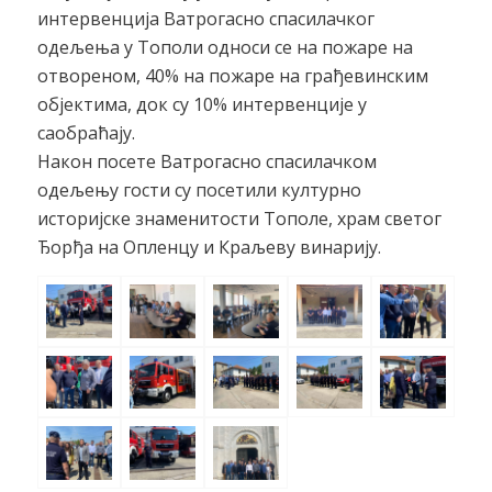
интервенција Ватрогасно спасилачког
одељења у Тополи односи се на пожаре на
отвореном, 40% на пожаре на грађевинским
објектима, док су 10% интервенције у
саобраћају.
Након посете Ватрогасно спасилачком
одељењу гости су посетили културно
историјске знаменитости Тополе, храм светог
Ђорђа на Опленцу и Краљеву винарију.