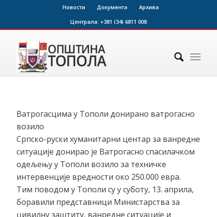
Новости
Документа
Архива
Централа:
+381 (34) 6811 008
Ватрогасцима у Тополи донирано ватрогасно
возило
Српско-руски хуманитарни центар за ванредне
ситуације донирао је Ватрогасно спасилачком
одељењу у Тополи возило за техничке
интервенције вредности око 250.000 евра.
Тим поводом у Тополи су у суботу, 13. априла,
боравили представници Министарства за
цивилну заштиту, ванредне ситуације и