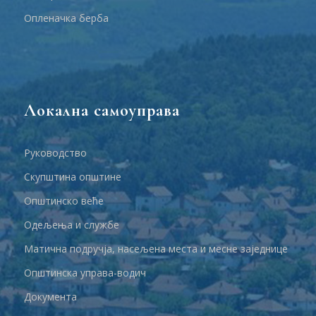
Опленачка берба
Локална самоуправа
Руководство
Скупштина општине
Општинско веће
Одељења и службе
Матична подручја, насељена места и месне заједнице
Општинска управа-водич
Документа