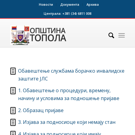
Новости
Документа
Архива
Централа:
+381 (34) 6811 008
Обавештење службама борачко инвалидске
заштите ЈЛС
1. Обавештење о процедури, времену,
начину и условима за подношење пријаве
2. Образац пријаве
3. Изјава за подносиоце који немају стан
4. Изјава за подносиоце који имају