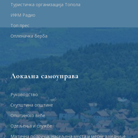
Туристичка организација Топола
ИФМ Радио
Топ прес
Опленачка берба
Локална самоуправа
Руководство
Скупштина општине
Општинско веће
Одељења и службе
Матична подручја, насељена места и месне заједнице