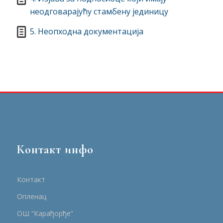
неодговарајућу стамбену јединицу
5. Неопходна документација
Контакт инфо
Контакт
Опленац
ОШ “Карађорђе”