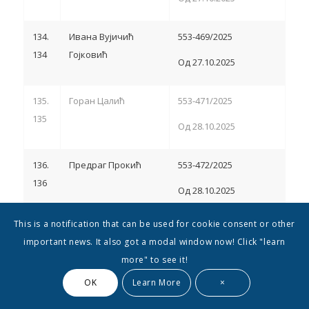
134.
Ивана Вујичић
553-469/2025
134
Гојковић
Од 27.10.2025
135.
Горан Цалић
553-471/2025
135
Од 28.10.2025
136.
Предраг Прокић
553-472/2025
136
Од 28.10.2025
This is a notification that can be used for cookie consent or other
137.
Томислав
553-474/2025
important news. It also got a modal window now! Click "learn
137
Сремчевић
Од 28.10.2025
more" to see it!
OK
Learn More
×
138.
Слободан Васић
553-475/2025