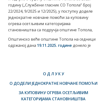
годину („Службени гласник СО Топола“ број
22/2024, 9/2025 и 12/2025), у поступку доделе
једнократне новчане помоћи за куповину
огрева осетљивим категоријама
становништва са подручја општине Топола,
Општинско веће општине Топола на седници
одржаној дана
19.11.2025
. године
донело је
О Д Л У К У
О ДОДЕЛИ
ЈЕДНОКРАТНЕ НОВЧАНЕ ПОМОЋИ
ЗА КУПОВИНУ ОГРЕВА ОСЕТЉИВИМ
КАТЕГОРИЈАМА СТАНОВНИШТВА