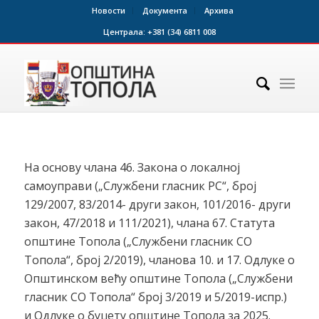
Новости
Документа
Архива
Централа:
+381 (34) 6811 008
На основу члана 46. Закона о локалној
самоуправи („Службени гласник РС“, број
129/2007, 83/2014- други закон, 101/2016- други
закон, 47/2018 и 111/2021), члана 67. Статута
општине Топола („Службени гласник СО
Топола“, број 2/2019), чланова 10. и 17. Одлуке о
Општинском већу општине Топола („Службени
гласник СО Топола“ број 3/2019 и 5/2019-испр.)
и Одлуке о буџету општине Топола за 2025.