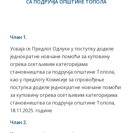
СА ПОДРУЧЈА ОПШТИНЕ ТОПОЛА
Члан 1.
Усваја се Предлог Одлуке у поступку доделе
једнократне новчане помоћи за куповину
огрева осетљивим категоријама
становништва са подручја општине Топола,
као у предлогу Комисије за спровођење
поступка доделе једнократне новчане помоћи
за куповину огрева осетљивим категоријама
становништва са подручја општине Топола,
18.11.2025. године.
Члан 2.