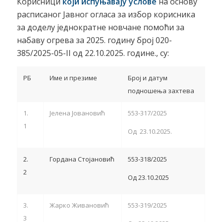
Корисници
који испуњавају услове
на основу
расписаног Јавног огласа за избор корисника
за доделу једнократне новчане помоћи за
набаву огрева за 2025. годину број 020-
385/2025-05-II од 22.10.2025. године., су:
РБ
Име и презиме
Број и датум
подношења захтева
1.
Јелена Јовановић
553-317/2025
1
Од 23.10.2025.
2.
Гордана Стојановић
553-318/2025
2
Од 23.10.2025
3.
Жарко Живановић
553-319/2025
3