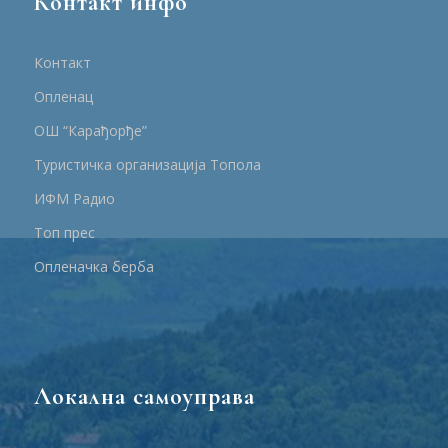
Контакт инфо
Контакт
Опленац
ОШ “Карађорђе”
Туристичка организација Топола
ИФМ Радио
Топ прес
Опленачка берба
Локална самоуправа