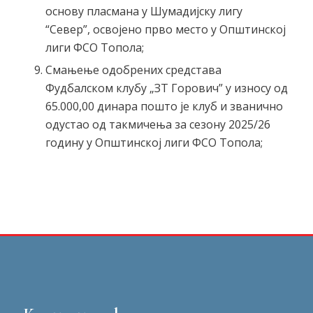
основу пласмана у Шумадијску лигу
“Север”, освојено прво место у Општинској
лиги ФСО Топола;
Смањење одобрених средстава
Фудбалском клубу „ЗТ Горович” у износу од
65.000,00 динара пошто је клуб и званично
одустао од такмичења за сезону 2025/26
годину у Општинској лиги ФСО Топола;