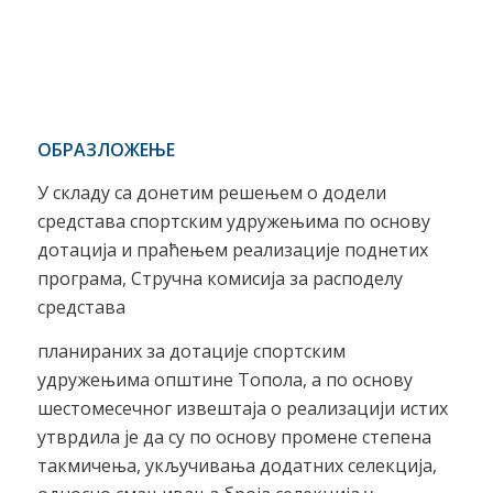
ОБРАЗЛОЖЕЊЕ
У складу са донетим решењем о додели
средстава спортским удружењима по основу
дотација и праћењем реализације поднетих
програма, Стручна комисија за расподелу
средстава
планираних за дотације спортским
удружењима општине Топола, а по основу
шестомесечног извештаја о реализацији истих
утврдила је да су по основу промене степена
такмичења, укључивања додатних селекција,