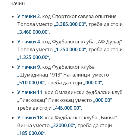
начин:
У тачки 2.
код Спортског савеза општине
Топола уместо
„3.385.000,00“,
треба да стоји
„3.460.000,00“,
У тачки 4.
код Фудбалског клуба „АФ Дуљај“
Топола уместо
„1.250.000,00“,
треба да стоји
„1.325.000,00“,
У тачки
9
.
код Фудбалског клуба
„
Шумадинац 1913“ Наталинци уместо
„
510
.000,00
“
,
треба да стоји
„
000,00
“,
У тачки
11
.
код Омладински фудбалски клуб
„Пласковац” Пласковац уместо
„
000,00
“
треба да стоји
„445.000,00“,
У тачки 1
8
.
код Фудбалског клуба „Винча“
Винча уместо
„
22
000,00“
,
треба да стоји
„185.000,00“,