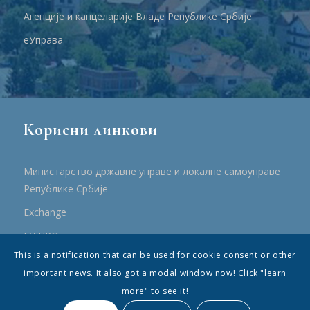
Агенције и канцеларије Владе Републике Србије
еУправа
Корисни линкови
Министарство државне управе и локалне самоуправе
Републике Србије
Еxchange
ЕУ ПРО
This is a notification that can be used for cookie consent or other
ПРРР
important news. It also got a modal window now! Click "learn
more" to see it!