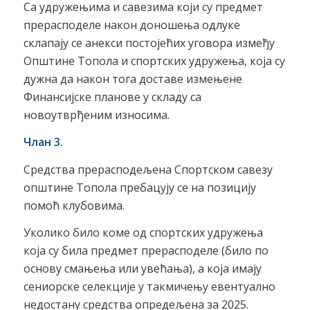
Са удружењима и савезима који су предмет
прерасподеле након доношења одлуке
склапају се анекси постојећих уговора између
Општине Топола и спортских удружења, која су
дужна да након тога доставе измењене
Финансијске планове у складу са
новоутврђеним износима.
Члан 3.
Средства прерасподељена Спортском савезу
општине Топола пребацују се на позицију
помоћ клубовима.
Уколико било коме од спортских удружења
која су била предмет прерасподеле (било по
основу смањења или увећања), а која имају
сениорске селекције у такмичењу евентуално
недостану средства опредељена за 2025.