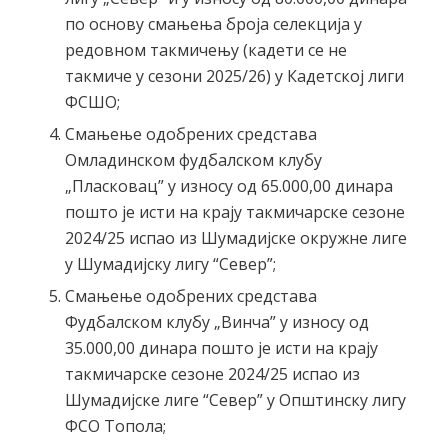
по основу смањења броја селекција у
редовном такмичењу (кадети се не
такмиче у сезони 2025/26) у Кадетској лиги
ФСШО;
Смањење одобрених средстава
Омладинском фудбалском клубу
„Пласковац” у износу од 65.000,00 динара
пошто је исти на крају такмичарске сезоне
2024/25 испао из Шумадијске окружне лиге
у Шумадијску лигу “Север”;
Смањење одобрених средстава
Фудбалском клубу „Винча” у износу од
35.000,00 динара пошто је исти на крају
такмичарске сезоне 2024/25 испао из
Шумадијске лиге “Север” у Општинску лигу
ФСО Топола;