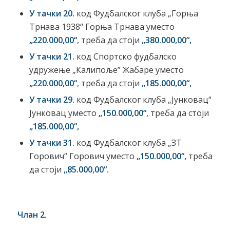
У тачки 20.
код Фудбалског клуба „Горња
Трнава 1938“ Горња Трнава уместо
„220.000,00“
, треба да стоји
„380.000,00“,
У тачки
21
.
код Спортско фудбалско
удружење „Калипоље” Жабаре уместо
„220.000,00“
, треба да стоји
„185.000,00“,
У тачки 29.
код Фудбалског клуба „Јунковац“
Јунковац уместо
„150.000,00“
, треба да стоји
„185.000,00“,
У тачки 31.
код Фудбалског клуба „ЗТ
Горович“ Горович уместо
„150.000,00“,
треба
да стоји
„85.000,00“.
Члан 2.