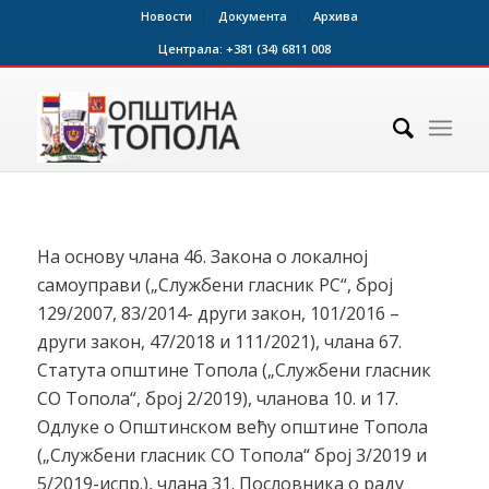
Новости
Документа
Архива
Централа:
+381 (34) 6811 008
На основу члана 46. Закона о локалној
самоуправи („Службени гласник РС“, број
129/2007, 83/2014- други закон, 101/2016 –
други закон, 47/2018 и 111/2021), члана 67.
Статута општине Топола („Службени гласник
СО Топола“, број 2/2019), чланова 10. и 17.
Одлуке о Општинском већу општине Топола
(„Службени гласник СО Топола“ број 3/2019 и
5/2019-испр.), члана 31. Пословника о раду