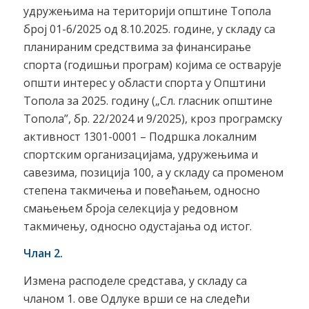
удружењима на територији општине Топола
број 01-6/2025 од 8.10.2025. године, у складу са
планираним средствима за финансирање
спорта (годишњи програм) којима се остварује
општи интерес у области спорта у Општини
Топола за 2025. годину („Сл. гласник општине
Топола”, бр. 22/2024 и 9/2025), кроз програмску
активност 1301-0001 – Подршка локалним
спортским организацијама, удружењима и
савезима, позиција 100, а у складу са променом
степена такмичења и повећањем, односно
смањењем броја селекција у редовном
такмичењу, односно одустајања од истог.
Члан 2.
Измена расподеле средстава, у складу са
чланом 1. ове Одлуке врши се на следећи