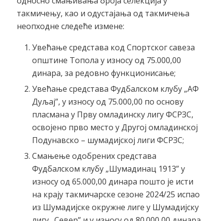
односно смањивања броја селекција у
такмичењу, као и одустајања од такмичења
неопходне следеће измене:
Увећање средстава код Спортског савеза
општине Топола у износу од 75.000,00
динара, за редовно функционисање;
Увећање средстава Фудбалском клубу „АФ
Дуљај”, у износу од 75.000,00 по основу
пласмана у Прву омладинску лигу ФСРЗС,
освојено прво место у Другој омладинској
Подунавско – шумадијској лиги ФСРЗС;
Смањење одобрених средстава
Фудбалском клубу „Шумадинац 1913” у
износу од 65.000,00 динара пошто је исти
на крају такмичарске сезоне 2024/25 испао
из Шумадијске окружне лиге у Шумадијску
лигу „Север” и у износу од 80.000,00 динара