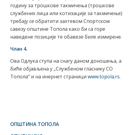
годину за трошкове такмичења (трошкове
службених лица или котизације за такмичење)
требају се обратити захтевом Спортском
савезу општине Топола како би са горе
наведене позиције те обавезе биле измирене.
Члан 4.
Ова Одлука ступа на снагу даном доношења, а
биће објављена у „Службеном гласнику СО
Топола“ и на инернет страници
www.topola.rs
.
ОПШТИНА ТОПОЛА