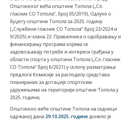
Општинског већа општине Топола („Сл.
гласник СО Топола“, број 05/2019), Одлуке о
буџету општине Топола за 2025. годину
(„Службени гласник СО Топола“ број 22/2024 и
9/2025) и члана 22. Правилника о одобравању и
финансирању програма којима се
задовољавају потребе и интереси грађана у
области спорта у општини Топола („Сл. гласник
СО Топола“ број 6/2021) у склопу разматрања
предлога Комисије за расподелу средстава
планираних за дотације спортским
удружењима на територији општине Топола у
2025. години,
Општинско веће општине Топола на седници
одржаној дана
29.10.2025. године
донело је