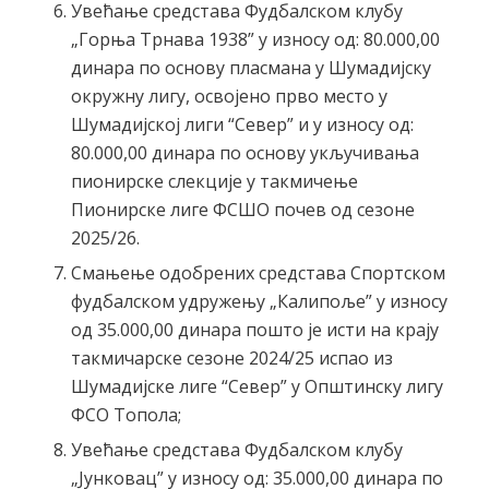
Увећање средстава Фудбалском клубу
„Горња Трнава 1938” у износу од: 80.000,00
динара по основу пласмана у Шумадијску
окружну лигу, освојено прво место у
Шумадијској лиги “Север” и у износу од:
80.000,00 динара по основу укључивања
пионирске слекције у такмичење
Пионирске лиге ФСШО почев од сезоне
2025/26.
Смањење одобрених средстава Спортском
фудбалском удружењу „Калипоље” у износу
од 35.000,00 динара пошто је исти на крају
такмичарске сезоне 2024/25 испао из
Шумадијске лиге “Север” у Општинску лигу
ФСО Топола;
Увећање средстава Фудбалском клубу
„Јунковац” у износу од: 35.000,00 динара по