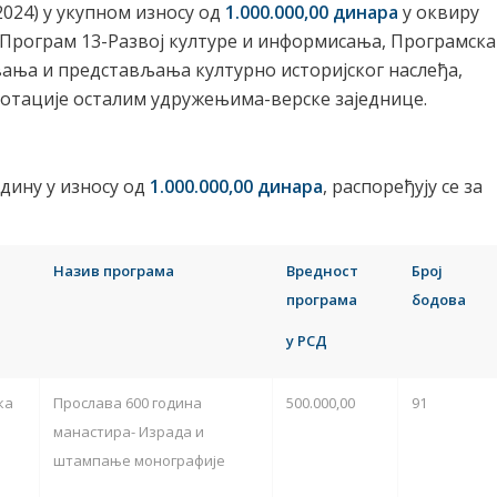
2024) у укупном износу од
1.000.000,00 динара
у оквиру
Програм 13-Развој културе и информисања, Програмска
ања и представљања културно историјског наслеђа,
Дотације осталим удружењима-верске заједнице.
дину у износу од
1.000.000,00 динара
, распоређују се за
Назив програма
Вредност
Број
програма
бодова
у РСД
ка
Прослава 600 година
500.000,00
91
манастира- Израда и
штампање монографије