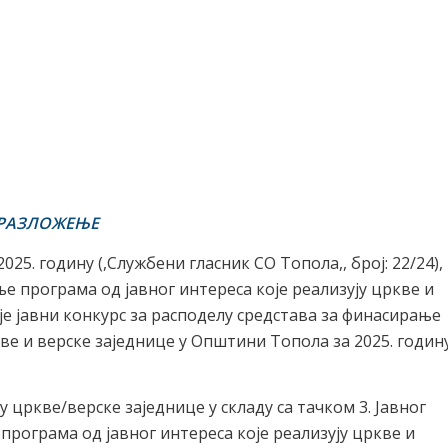
РАЗЛОЖЕЊЕ
25. годину (,Службени гласник СО Топола,, број: 22/24),
е програма од јавног интереса које реализују цркве и
је јавни конкурс за расподелу средстава за финасирање
кве и верске заједнице у Општини Топола за 2025. годин
 цркве/верске заједнице у складу са тачком 3. Јавног
програма од јавног интереса које реализују цркве и