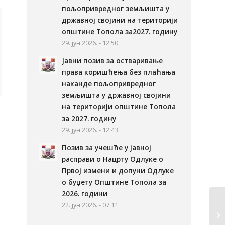
пољопривредног земљишта у
државној својини на територији
општине Топола за2027. годину
29. јун 2026. - 12:50
Јавни позив за остваривање
права коришћења без плаћања
наканде пољопривредног
земљишта у државној својини
на територији општине Топола
за 2027. годину
29. јун 2026. - 12:43
Позив за учешће у јавној
расправи о Нацрту Одлуке о
Првој измени и допуни Одлуке
о буџету Општине Топола за
2026. години
22. јун 2026. - 07:11