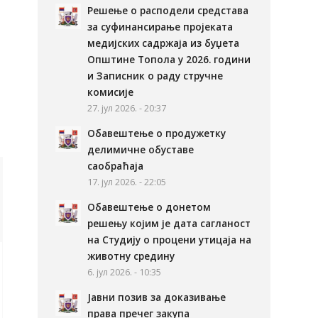
Решење о расподели средстава
за суфинансирање пројеката
медијских садржаја из буџета
Општине Топола у 2026. години
и Записник о раду стручне
комисије
27. јул 2026. - 20:37
Обавештење о продужетку
делимичне обуставе
саобраћаја
17. јул 2026. - 22:05
Обавештење о донетом
решењу којим је дата сагланост
на Студију о процени утицаја на
животну средину
6. јул 2026. - 10:35
Јавни позив за доказивање
права пречег закупа