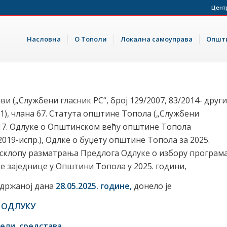
Цент
Насловна
О Тополи
Локална самоуправа
Општи
ви („Службени гласник РС“, број 129/2007, 83/2014- други
021), члана 67. Статута општине Топола („Службени
 и 17. Одлуке о Општинском већу општине Топола
2019-испр.), Одлке о буџету општине Топола за 2025.
, у склопу разматрања Предлога Одлуке о избору програм
ке заједнице у Општини Топола у 2025. години,
одржаној дана
28.05.2025
. године,
донело је
ОДЛУКУ
ели средстава