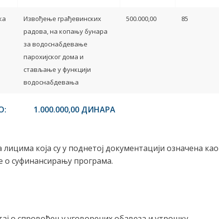
ка
Извођење грађевинских
500.000,00
85
радова, на копању бунара
за водоснабдевање
парохијског дома и
стављање у функцији
водоснабдевања
0,00 ДИНАРА
 лицима која су у поднетој документацији означена као
е о суфинансирању програма.
тај о спровођењу уговорених обавеза и утрошку