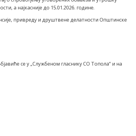
ти, а најкасније до 15.01.2026. године.
нсије, привреду и друштвене делатности Општинске
бјавиће се у „Службеном гласнику СО Топола“ и на
ЕЋЕ