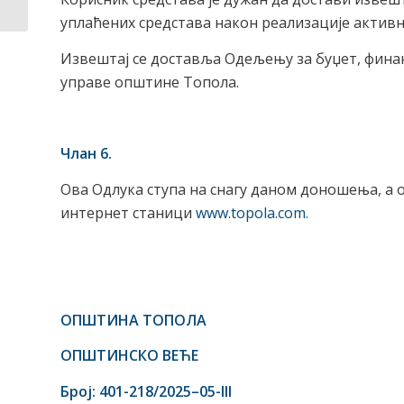
депоновање...
уплаћених средстава након реализације активнос
Извештај се доставља Одељењу за буџет, фина
управе општине Топола.
Члан 6.
Ова Одлука ступа на снагу даном доношења, а о
интернет станици
www.topola.com.
ОПШТИНА ТОПОЛА
ОПШТИНСКО В
Број: 401-218/2025
–
05-
III