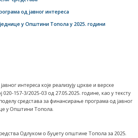
ограма од јавног интереса
заједнице у Општини Топола
у 2025
.
години
јавног интереса које реализују цркве и верске
020-157-3/2025-03 од 27.05.2025. године, као у тексту
поделу средстава за финансирање програма од јавног
ице у Општини Топола.
средства Одлуком о буџету општине Топола за 2025.