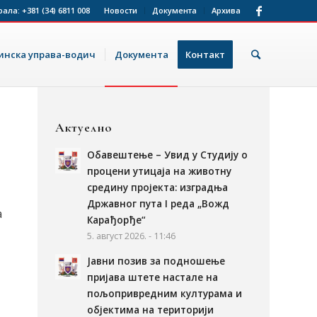
рала:
+381 (34) 6811 008
Новости
Документа
Архива
нска управа-водич
Документа
Контакт
Актуелно
Обавештење – Увид у Студију о
процени утицаја на животну
средину пројекта: изградња
Државног пута I реда „Вожд
а
Карађорђе“
5. август 2026. - 11:46
Јавни позив за подношење
пријава штете настале на
пољопривредним културама и
објектима на територији