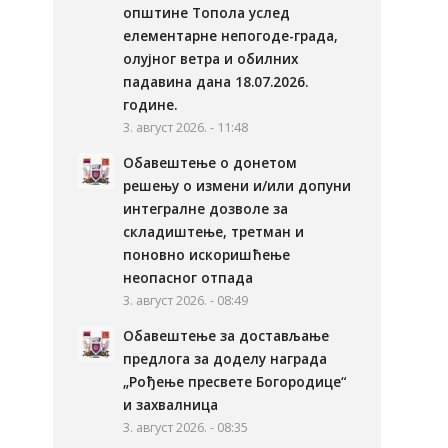
општине Топола услед
елементарне непогоде-града,
олујног ветра и обилних
падавина дана 18.07.2026.
године.
3. август 2026. - 11:48
Обавештење о донетом
решењу о измени и/или допуни
интегралне дозволе за
складиштење, третман и
поновно искоришћење
неопасног отпада
3. август 2026. - 08:49
Обавештење за достављање
предлога за доделу награда
„Рођење пресвете Богородице“
и захвалница
3. август 2026. - 08:35