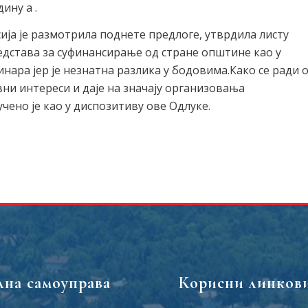
ину а .
сија је размотрила поднете предлоге, утврдила листу
едстава за суфинансирање од стране општине као у
инара јер је незнатна разлика у бодовима.Како се ради 
ни интереси и даје на значају организовања
ено је као у диспозитиву ове Одлуке.
лна самоуправа
Корисни линков