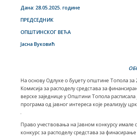
Дана:
28.05.2025
. године
ПРЕДСЕДНИК
ОПШТИНСКОГ ВЕЋА
Јасна Вуковић
ОБ
На основу Одлуке о буџету општине Топола за 20
Комисија за расподелу средстава за финансирањ
верске заједнице у Општини Топола расписала 
програма од јавног интереса које реализују цр
.
Право учествовања на Јавном конкурсу имале су
конкурс за расподелу средстава за финасирање 