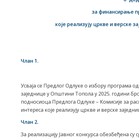
за финансирање пр
које реализују цркве и верске 
Члан 1.
Усваја се Предлог Одлуке о избору програма од 
заједнице у Општини Топола у 2025. години број 
подносиоца Предлога Одлуке – Комисије за рас
интереса које реализују цркве и верске заједн
Члан 2.
За реализацију Јавног конкурса обезбеђена су 