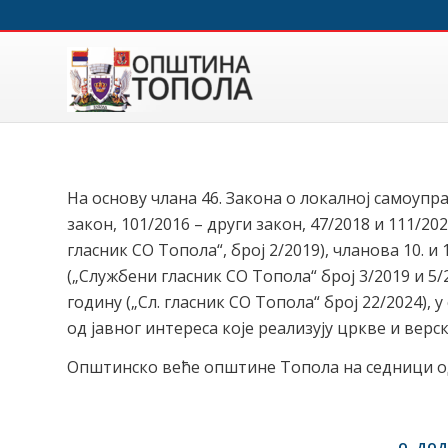
На основу члана 46. Закона о локалној самоупра
закон, 101/2016 – други закон, 47/2018 и 111/2
гласник СО Топола“, број 2/2019), чланова 10.
(„Службени гласник СО Топола“ број 3/2019 и 5/
годину („Сл. гласник СО Топола“ број 22/2024)
од јавног интереса које реализују цркве и верс
Општинско веће општине Топола на седници 
о дод