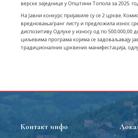
верске заједнице у Општини Топола за 2025. год
На Јавни конкурс пријавиле су се 2 цркве. Коми
вредновања/ранг листу и предложила износ ср
диспозитиву Одлуке у износу од по 500.000,00 д
циљевима програма којима се задоваљавају јав
традиционалних црквених манифестација, одлуч
Контакт инфо
Лока