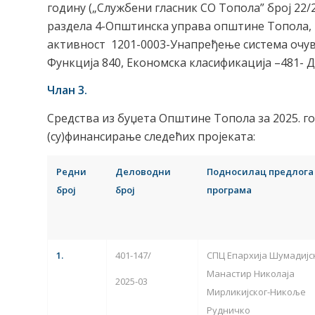
годину („Службени гласник СО Топола” број 22/
раздела 4-Општинска управа општине Топола, 
активност 1201-0003-Унапређење система очув
Функција 840, Економска класификација –481- 
Члан 3.
Средства из буџета Општине Топола за 2025. го
(су)финансирање следећих пројеката:
Редни
Деловодни
Подносилац предлога
број
број
програма
1.
401-147/
СПЦ Епархија Шумадијс
Манастир Николаја
2025-03
Мирликијског-Никоље
Рудничко