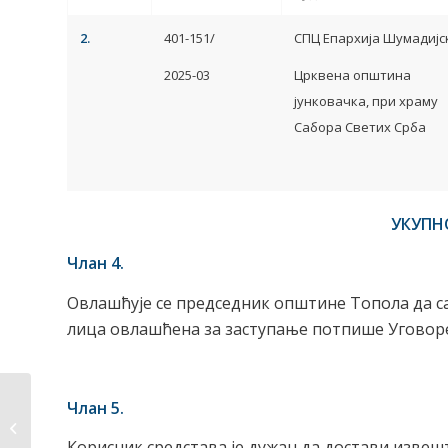
2.
401-151/
СПЦ Епархија Шумадијс
2025-03
Црквена општина
јунковачка, при храму
Сабора Светих Срба
УКУПНО: 1.000.00
Члан 4.
Овлашћује се председник општине Топола да са
лица овлашћена за заступање потпише Уговор
Јавни позив –
Члан 5.
Сакупљање,
транспорт и
Корисник средстава је дужан да достави извеш