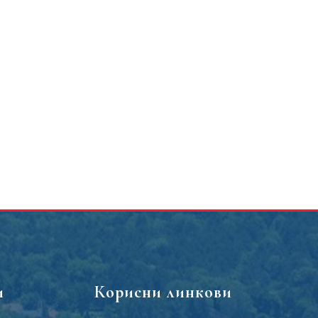
о
и
Корисни линкови