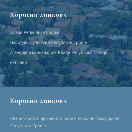
Корисни линкови
Влада Републике Србије
Народна скупштина Републике Србије
Агенције и канцеларије Владе Републике Србије
еУправа
Корисни линкови
Министарство државне управе и локалне самоуправе
Републике Србије