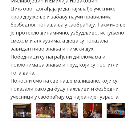
Миливојевић и Емилија Новаковић.
Циљ овог догађаја је да најмлађе учеснике
кроз дружење и забаву научи правилима
безбедног понашања у саобраћају. Такмичење
је протекло динамично, узбудљиво, испуњено
смехом и аплаузима, а деца су показала
завидан ниво знања и тимски дух.
Победници су награђени дипломама и
поклонима за знање и труд који су постигли
тога дана.
Поносни смо на све наше малишане, који су
показали како да буду пажљиви и безбедни
учесници у саобраћају од најранијег узраста.