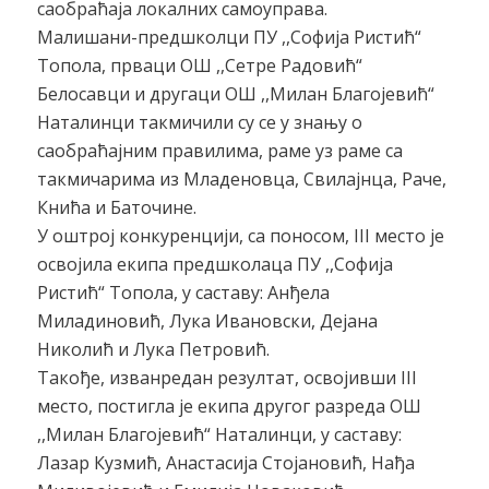
саобраћаја локалних самоуправа.
Mалишани-предшколци ПУ ,,Софија Ристић“
Топола, прваци ОШ ,,Сетре Радовић“
Белосавци и другаци ОШ ,,Милан Благојевић“
Наталинци такмичили су се у знању о
саобраћајним правилима, раме уз раме са
такмичарима из Младеновца, Свилајнца, Раче,
Кнића и Баточине.
У оштрој конкуренцији, са поносом, III место је
освојила екипа предшколаца ПУ ,,Софија
Ристић“ Топола, у саставу: Анђела
Миладиновић, Лука Ивановски, Дејана
Николић и Лука Петровић.
Такође, изванредан резултат, освојивши III
место, постигла је екипа другог разреда ОШ
,,Милан Благојевић“ Наталинци, у саставу:
Лазар Кузмић, Анастасија Стојановић, Нађа