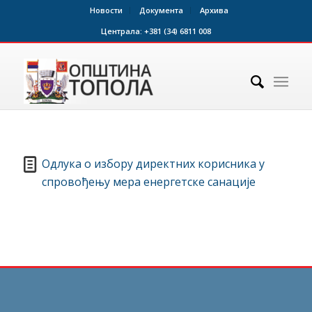
Новости
Документа
Архива
Централа:
+381 (34) 6811 008
Одлука о избору директних корисника у
спровођењу мера енергетске санације