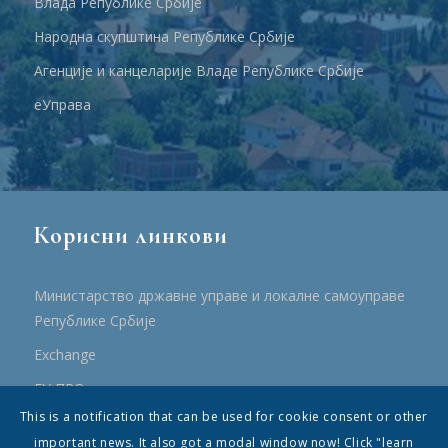
Влада Републике Србије
Народна скупштина Републике Србије
Агенције и канцеларије Владе Републике Србије
еУправа
Корисни линкови
Министарство државне управе и локалне самоуправе
Републике Србије
Еxchange
ЕУ ПРО
This is a notification that can be used for cookie consent or other
ПРРР
important news. It also got a modal window now! Click "learn