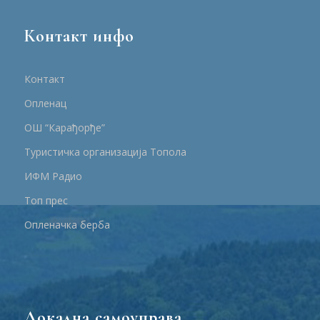
Контакт инфо
Контакт
Опленац
ОШ “Карађорђе”
Туристичка организација Топола
ИФМ Радио
Топ прес
Опленачка берба
Локална самоуправа