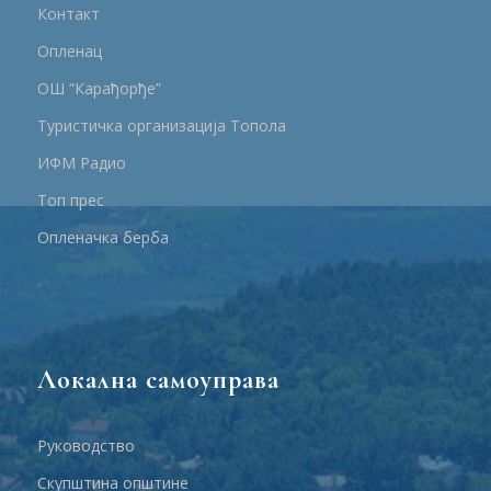
Контакт
Опленац
ОШ “Карађорђе”
Туристичка организација Топола
ИФМ Радио
Топ прес
Опленачка берба
Локална самоуправа
Руководство
Скупштина општине