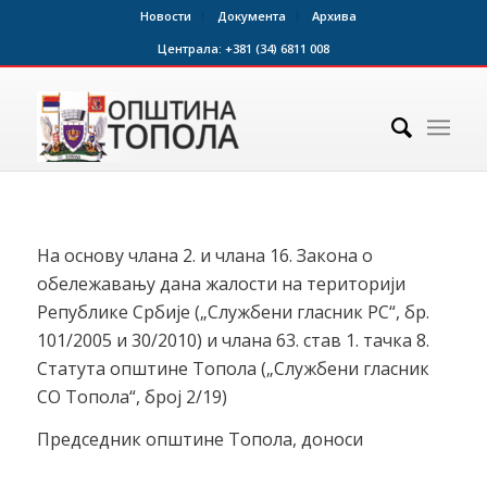
Новости
Документа
Архива
Централа:
+381 (34) 6811 008
На основу члана 2. и члана 16. Закона о
обележавању дана жалости на територији
Републике Србије („Службени гласник РС“, бр.
101/2005 и 30/2010) и члана 63. став 1. тачка 8.
Статута општине Топола („Службени гласник
СО Топола“, број 2/19)
Председник општине Топола, доноси