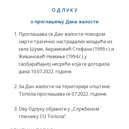
О Д Л У К У
о проглашењу
Д
ана жалости
Проглашава се Дан жалости поводом
смрти трагично настрадалих младића из
села Шуме, Аврамовић Стефана (1999.г.) и
Живановић Немање (1994.г.) у
саобараћајној несрећи која се догодила
дана 10.07.2022. године.
За Дан жалости на територији општине
Топола проглашава се 07.2022. године.
Ову Одлуку објавити у „Службеном
гласнику СО Топола“.