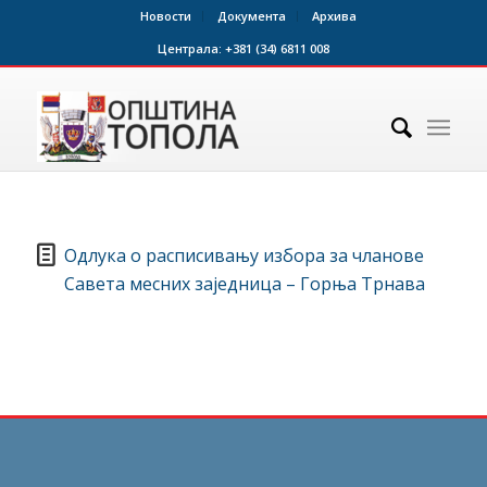
Новости
Документа
Архива
Централа:
+381 (34) 6811 008
Одлука о расписивању избора за чланове
Савета месних заједница – Горња Трнава