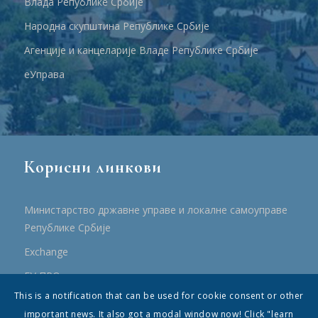
Влада Републике Србије
Народна скупштина Републике Србије
Агенције и канцеларије Владе Републике Србије
еУправа
Корисни линкови
Министарство државне управе и локалне самоуправе
Републике Србије
Еxchange
ЕУ ПРО
This is a notification that can be used for cookie consent or other
ПРРР
important news. It also got a modal window now! Click "learn