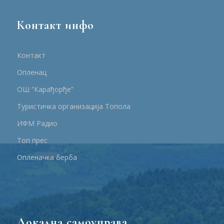
Контакт инфо
Контакт
Опленац
ОШ “Карађорђе”
Туристичка организација Топола
ИФМ Радио
Топ прес
Опленачка берба
Локална самоуправа