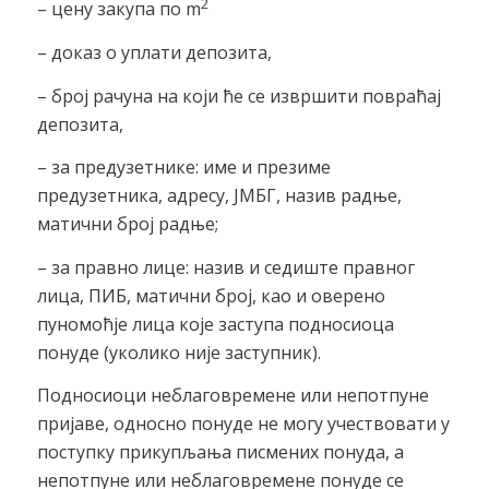
2
– цену закупа по m
– доказ о уплати депозита,
– број рачуна на који ће се извршити повраћај
депозита,
– за предузетнике: име и презиме
предузетника, адресу, ЈМБГ, назив радње,
матични број радње;
– за правно лице: назив и седиште правног
лица, ПИБ, матични број, као и оверено
пуномоћје лица које заступа подносиоца
понуде (уколико није заступник).
Подносиоци неблаговремене или непотпуне
пријаве, односно понуде не могу учествовати у
поступку прикупљања писмених понуда, а
непотпуне или неблаговремене понуде се