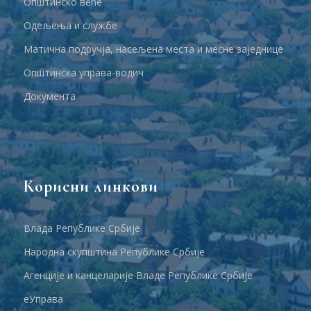
Општинско веће
Одељења и службе
Матична подручја, насељена места и месне заједнице
Општинска управа-водич
Документа
Корисни линкови
Влада Републике Србије
Народна скупштина Републике Србије
Агенције и канцеларије Владе Републике Србије
еУправа