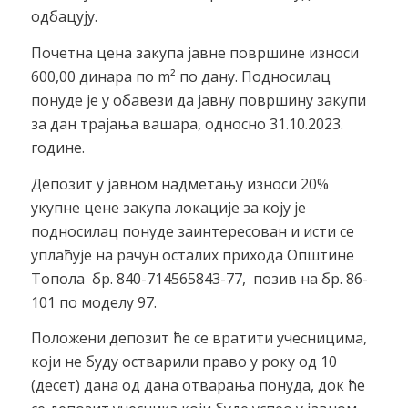
одбацују.
Почетна цена закупа јавне површине износи
600,00 динара по m² по дану. Подносилац
понуде је у обавези да јавну површину закупи
за дан трајања вашара, односно 31.10.2023.
године.
Депозит у јавном надмeтању износи 20%
укупне цене закупа локације за коју је
подносилац понуде заинтересован и исти се
уплаћује на рачун осталих прихода Општине
Топола бр. 840-714565843-77, позив на бр. 86-
101 по моделу 97.
Положени депозит ће се вратити учесницима,
који не буду остварили право у року од 10
(десет) дана од дана отварања понуда, док ће