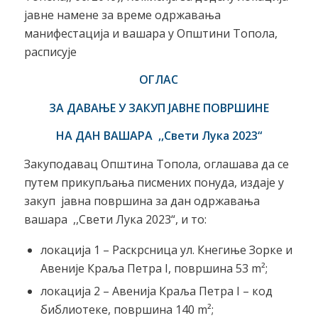
јавне намене за време одржавања
манифестација и вашара у Општини Топола,
расписује
ОГЛАС
ЗА ДАВАЊЕ У ЗАКУП ЈАВНЕ ПОВРШИНЕ
НА ДАН ВАШАРА ,,
Свети Лука
2023“
Закуподавац Општина Топола, оглашава да се
путем прикупљања писмених понуда, издајe у
закуп јавнa површинa за дан одржавања
вашара ,,Свети Лука 2023“, и то:
локација 1 – Раскрсница ул. Кнегиње Зорке и
Авеније Краља Петра I, површина 53 m²;
локација 2 – Авенија Краља Петра I – код
библиотеке, површина 140 m²;