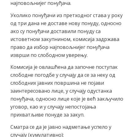
најповољнијег понуђача.
Уколико понуђачи из претходног става у року
од три дана не доставе нову понуду, односно
ако су понуђачи доставили понуду са
истоветном закупнином, комисија задржава
право да избор најповољнијег понуђача
изврши по слободном уверењу.
Комисија је овлашћена да започне поступак
слободне погодбе у случају да се за неку од
слободних јавних површина не појави
заинтересовано лице, у случају одустанка
понуђача, односно лице које је већ закључило
уговор, као и у случају непостојања
прихватљиве понуде за закуп.
Сматра се да је јавно надметање успело у
случају (кумулативно):