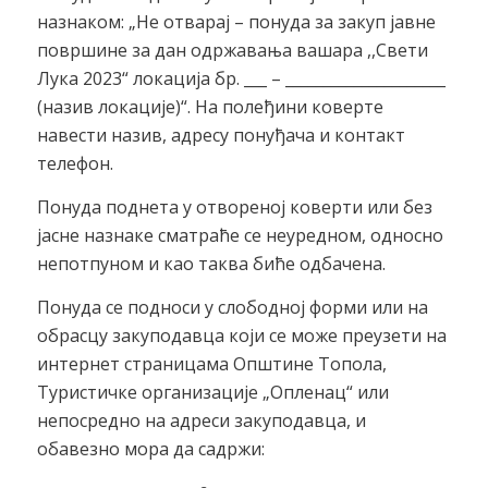
назнаком: „Не отварај – понуда за закуп јавне
површине за дан одржавања вашара ,,Свети
Лука 2023“ локација бр. ___ – _____________________
(назив локације)“. На полеђини коверте
навести назив, адресу понуђача и контакт
телефон.
Понуда поднета у отвореној коверти или без
јасне назнаке сматраће се неуредном, односно
непотпуном и као таква биће одбачена.
Понуда се подноси у слободној форми или на
обрасцу закуподавца који се може преузети на
интернет страницама Општине Топола,
Туристичке организације „Опленац“ или
непосредно на адреси закуподавца, и
обавезно мора да садржи: