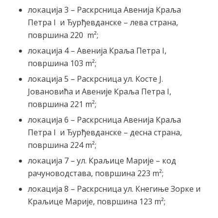
локација 3 – Раскрсница Авенија Краља
Петра I и Ђурђевданске – лева страна,
површина 220 m²;
локација 4 – Авенија Краља Петра I,
површина 103 m²;
локација 5 – Раскрсница ул. Косте Ј.
Јовановића и Авеније Краља Петра I,
површина 221 m²;
локација 6 – Раскрсница Авенија Краља
Петра I и Ђурђевданске – десна страна,
површина 224 m²;
локација 7 – ул. Краљице Марије – код
рачуноводстава, површина 223 m²;
локација 8 – Раскрсница ул. Кнегиње Зорке и
Краљице Марије, површина 123 m²;