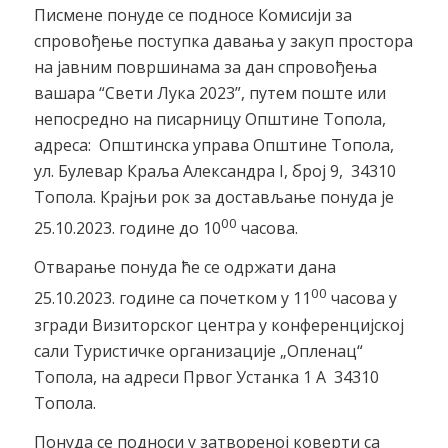
Писмене понуде се подносе Комисији за
спровођење поступка давања у закуп простора
на јавним површинама за дан спровођења
вашара “Свети Лука 2023”, путем поште или
непосредно на писарницу Општине Топола,
адреса: Општинска управа Општине Топола,
ул. Булевар Краља Александра I, број 9, 34310
Топола. Крајњи рок за достављање понуда је
00
25.10.2023. године до 10
часова.
Отварање понуда ће се одржати дана
00
25.10.2023. године са почетком у 11
часова у
згради Визиторског центра у конференцијској
сали Туристичке организације „Опленац“
Топола, на адреси Првог Устанка 1 А 34310
Топола.
Понуда се подноси у затвореној коверти са