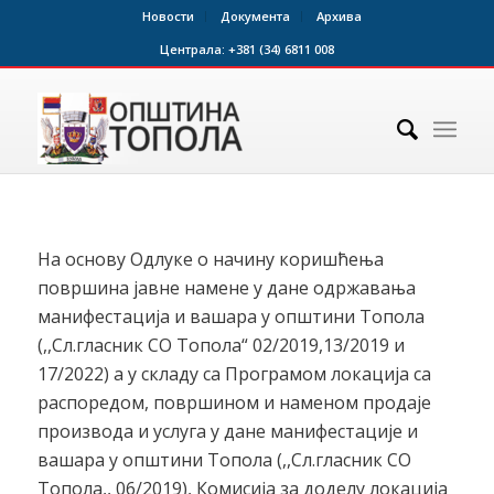
Новости
Документа
Архива
Централа:
+381 (34) 6811 008
На основу Одлуке о начину коришћења
површина јавне намене у дане одржавања
манифестација и вашара у општини Топола
(,,Сл.гласник СО Топола“ 02/2019,13/2019 и
17/2022) а у складу са Програмом локација са
распоредом, површином и наменом продаје
производа и услуга у дане манифестације и
вашара у општини Топола (,,Сл.гласник СО
Топола,, 06/2019), Комисија за доделу локација