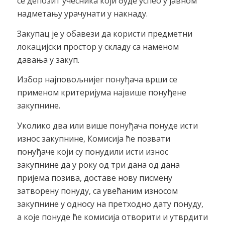
се депозит учесника који буде успео у јавном
надметању урачунати у накнаду.
Закупац је у обавези да користи предметни
локацијски простор у складу са наменом
давања у закуп.
Избор најповољнијег понуђача врши се
применом критеријума највише понуђене
закупнине.
Уколико два или више понуђача понуде исти
износ закупнине, Комисија ће позвати
понуђаче који су понудили исти износ
закупнине да у року од три дана од дана
пријема позива, доставе нову писмену
затворену понуду, са увећаним износом
закупнине у односу на претходно дату понуду,
а које понуде ће комисија отворити и утврдити