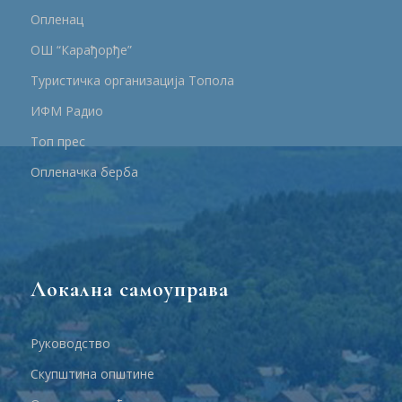
Опленац
ОШ “Карађорђе”
Туристичка организација Топола
ИФМ Радио
Топ прес
Опленачка берба
Локална самоуправа
Руководство
Скупштина општине