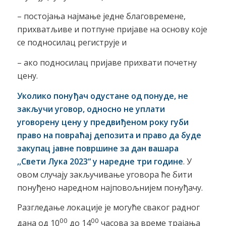
– постојања најмање једне благовремене,
прихватљиве и потпуне пријаве на основу које
се подносилац региструје и
– ако подносилац пријаве прихвати почетну
цену.
Уколико понуђач одустане од понуде, не
закључи уговор, односно не уплати
уговорену цену у предвиђеном року губи
право на повраћај депозита и право да буде
закупац јавне површине за дан вашара
,,Свети Лука 2023
“
у
наредне три године
. У
овом случају закључивање уговора ће бити
понуђено наредном најповољнијем понуђачу.
Разгледање локације је могуће сваког радног
00
00
дана од 10
до 14
часова за време трајања