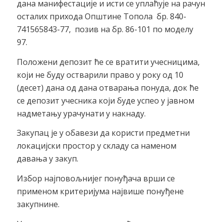
дана манифестације и исти се уплаћује на рачун
осталих прихода Општине Топола бр. 840-
741565843-77, позив на бр. 86-101 по моделу
97.
Положени депозит ће се вратити учесницима,
који не буду остварили право у року од 10
(десет) дана од дана отварања понуда, док ће
се депозит учесника који буде успео у јавном
надметању урачунати у накнаду.
Закупац је у обавези да користи предметни
локацијски простор у складу са наменом
давања у закуп.
Избор најповољнијег понуђача врши се
применом критеријума највише понуђене
закупнине.