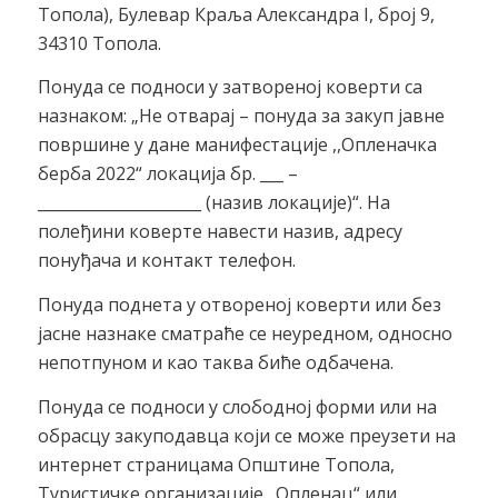
Топола), Булевар Краља Александра I, број 9,
34310 Топола.
Понуда се подноси у затвореној коверти са
назнаком: „Не отварај – понуда за закуп јавне
површине у дане манифестације ,,Опленачка
берба 2022“ локација бр. ___ –
_____________________ (назив локације)“. На
полеђини коверте навести назив, адресу
понуђача и контакт телефон.
Понуда поднета у отвореној коверти или без
јасне назнаке сматраће се неуредном, односно
непотпуном и као таква биће одбачена.
Понуда се подноси у слободној форми или на
обрасцу закуподавца који се може преузети на
интернет страницама Општине Топола,
Туристичке организације „Опленац“ или