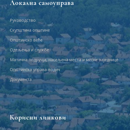
Локална самоуправа
Руководство
Скупштина општине
Општинско веће
Одељења и службе
Матична подручја, насељена места и месне заједнице
Општинска управа-водич
Документа
Корисни линкови