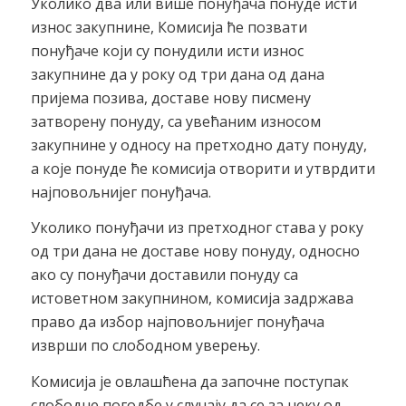
Уколико два или више понуђача понуде исти
износ закупнине, Комисија ће позвати
понуђаче који су понудили исти износ
закупнине да у року од три дана од дана
пријема позива, доставе нову писмену
затворену понуду, са увећаним износом
закупнине у односу на претходно дату понуду,
а које понуде ће комисија отворити и утврдити
најповољнијег понуђача.
Уколико понуђачи из претходног става у року
од три дана не доставе нову понуду, односно
ако су понуђачи доставили понуду са
истоветном закупнином, комисија задржава
право да избор најповољнијег понуђача
изврши по слободном уверењу.
Комисија је овлашћена да започне поступак
слободне погодбе у случају да се за неку од