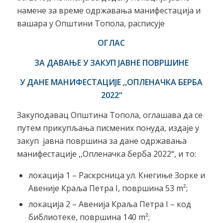
намене за време одржавања манифестација и
вашара у Општини Топола, расписује
ОГЛАС
ЗА ДАВАЊЕ У ЗАКУП ЈАВНЕ ПОВРШИНЕ
У ДАНЕ МАНИФЕСТАЦИЈЕ ,,ОПЛЕНАЧКА БЕРБА
2022“
Закуподавац Општина Топола, оглашава да се
путем прикупљања писмених понуда, издајe у
закуп јавнa површинa за дане одржавања
манифестације ,,Опленачка берба 2022“, и то:
локација 1 – Раскрсница ул. Кнегиње Зорке и
Авеније Краља Петра I, површина 53 m²;
локација 2 – Авенија Краља Петра I – код
библиотеке, површина 140 m²;