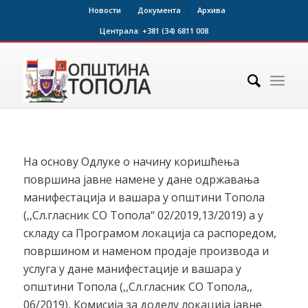
Новости
Документа
Архива
Централа:
+381 (34) 6811 008
На основу Одлуке о начину коришћења
површина јавне намене у дане одржавања
манифестација и вашара у општини Топола
(,,Сл.гласник СО Топола“ 02/2019,13/2019) а у
складу са Програмом локација са распоредом,
површином и наменом продаје производа и
услуга у дане манифестације и вашара у
општини Топола (,,Сл.гласник СО Топола,,
06/2019), Комисија за доделу локација јавне