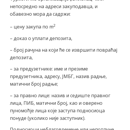
непосредно на адреси закуподавца, и
обавезно мора да садржи:
2
– цену закупа по m
– доказ о уплати депозита,
– број рачуна на који ће се извршити повраћај
депозита,
– за предузетнике: име и презиме
предузетника, адресу, ЈМБГ, назив радње,
матични број радње;
– за правно лице: назив и седиште правног
лица, ПИБ, матични број, као и оверено
пуномоћје лица које заступа подносиоца
понуде (уколико није заступник).
Подносиоци неблаговремене или непотпуне