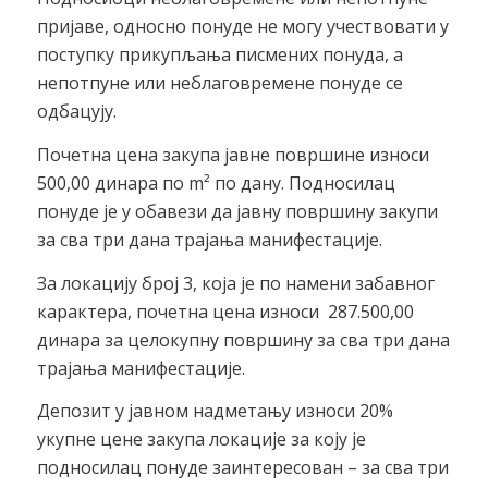
пријаве, односно понуде не могу учествовати у
поступку прикупљања писмених понуда, а
непотпуне или неблаговремене понуде се
одбацују.
Почетна цена закупа јавне површине износи
500,00 динара по m² по дану. Подносилац
понуде је у обавези да јавну површину закупи
за сва три дана трајања манифестације.
За локацију број 3, која је по намени забавног
карактера, почетна цена износи 287.500,00
динара за целокупну површину за сва три дана
трајања манифестације.
Депозит у јавном надмeтању износи 20%
укупне цене закупа локације за коју је
подносилац понуде заинтересован – за сва три