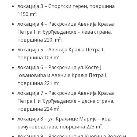
локација 3 – Спортски терен, површина
1150 m²;
локација 4 – Раскрсница Авенија Краља
Петра I и Ђурђевданске – лева страна,
површина 220 m²;
локација 5 – Авенија Краља Петра I,
површина 103 m²;
локација 6 – Раскрсница ул. Косте Ј.
Јовановића и Авеније Краља Петра I,
површина 221 m²;
локација 7 – Раскрсница Авенија Краља
Петра I и Ђурђевданске – десна страна,
површина 224 m²;
локација 8 – ул. Краљице Марије – код
рачуноводстава, површина 223 m²;
локација 9 – Раскрсница ул. Кнегиње Зорке и