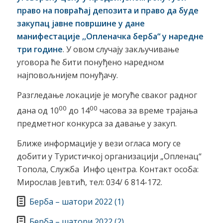
право на повраћај депозита и право да буде
закупац јавне површине у дане
манифестације ,,Опленачка берба
“
у
наредне
три године
. У овом случају закључивање
уговора ће бити понуђено наредном
најповољнијем понуђачу.
Разгледање локације је могуће сваког радног
00
00
дана од 10
до 14
часова за време трајања
предметног конкурса за давање у закуп.
Ближе информације у вези огласа могу се
добити у Туристичкој организацији „Опленац“
Топола, Служба Инфо центра. Контакт особа:
Мирослав Јевтић, тел: 034/ 6 814-172.
Берба – шатори 2022 (1)
Берба – шатори 2022 (2)