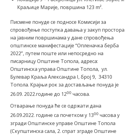
Краљице Марије, површина 123 m².
Писмене понуде се подносе Комисији за
спровођење поступка давања у закуп простора
на јавним површинама у дане спровођења
општинске манифестације “Опленачка берба
2022”, путем поште или непосредно на
писарницу Општине Топола, адреса:
Општинска управа Општине Топола, ул.
Булевар Краља Александра I, број 9, 34310
Топола. Крајњи рок за достављање понуда је
00
26.09. 2022.године до 12
часова.
Отварање понуда ће се одржати дана
00
26.09.2022. године са почетком у 13
часова у
згради Општинске управе Општине Топола
(Скупштинска сала, 2. спрат зграде Општине