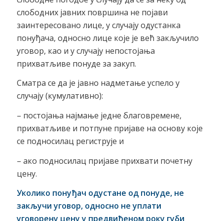
слободних јавних површина не појави
заинтересовано лице, у случају одустанка
понуђача, односно лице које је већ закључило
уговор, као и у случају непостојања
прихватљиве понуде за закуп.
Сматра се да је јавно надметање успело у
случају (кумулативно):
– постојања најмање једне благовремене,
прихватљиве и потпуне пријаве на основу које
се подносилац региструје и
– ако подносилац пријаве прихвати почетну
цену.
Уколико понуђач одустане од понуде, не
закључи уговор, односно не уплати
уговорену цену у предвиђеном року губи