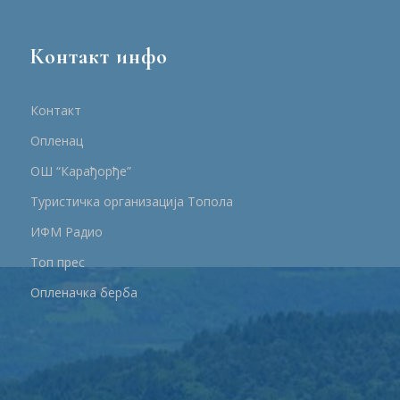
Контакт инфо
Контакт
Опленац
ОШ “Карађорђе”
Туристичка организација Топола
ИФМ Радио
Топ прес
Опленачка берба