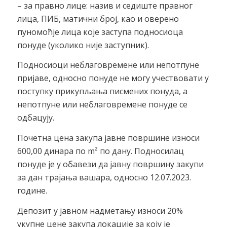
– за правно лице: назив и седиште правног
лица, ПИБ, матични број, као и оверено
пуномоћје лица које заступа подносиоца
понуде (уколико није заступник).
Подносиоци неблаговремене или непотпуне
пријаве, односно понуде не могу учествовати у
поступку прикупљања писмених понуда, а
непотпуне или неблаговремене понуде се
одбацују.
Почетна цена закупа јавне површине износи
600,00 динара по m² по дану. Подносилац
понуде је у обавези да јавну површину закупи
за дан трајања вашара, односно 12.07.2023.
године.
Депозит у јавном надмeтању износи 20%
укупне цене закупа локације за коју је