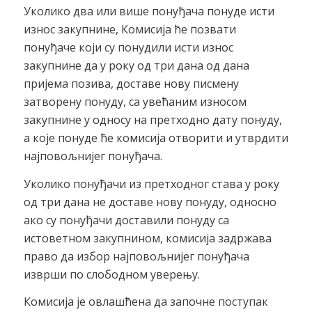
Уколико два или више понуђача понуде исти
износ закупнине, Комисија ће позвати
понуђаче који су понудили исти износ
закупнине да у року од три дана од дана
пријема позива, доставе нову писмену
затворену понуду, са увећаним износом
закупнине у односу на претходно дату понуду,
а које понуде ће комисија отворити и утврдити
најповољнијег понуђача.
Уколико понуђачи из претходног става у року
од три дана не доставе нову понуду, односно
ако су понуђачи доставили понуду са
истоветном закупнином, комисија задржава
право да избор најповољнијег понуђача
изврши по слободном уверењу.
Комисија је овлашћена да започне поступак