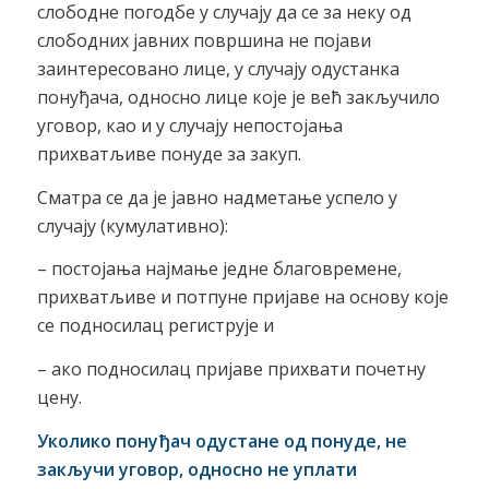
слободне погодбе у случају да се за неку од
слободних јавних површина не појави
заинтересовано лице, у случају одустанка
понуђача, односно лице које је већ закључило
уговор, као и у случају непостојања
прихватљиве понуде за закуп.
Сматра се да је јавно надметање успело у
случају (кумулативно):
– постојања најмање једне благовремене,
прихватљиве и потпуне пријаве на основу које
се подносилац региструје и
– ако подносилац пријаве прихвати почетну
цену.
Уколико понуђач одустане од понуде, не
закључи уговор, односно не уплати