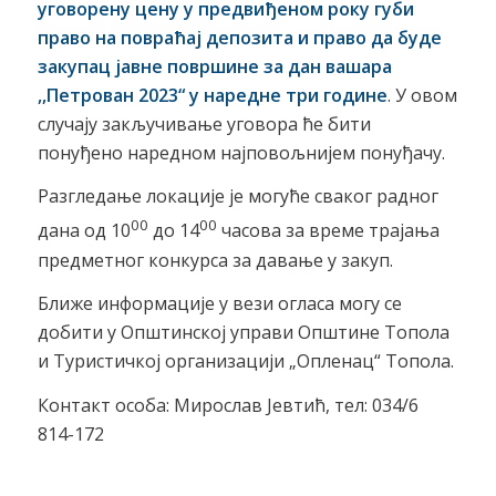
уговорену цену у предвиђеном року губи
право на повраћај депозита и право да буде
закупац јавне површине за дан вашара
,,Петрован 2023
“
у
наредне три године
. У овом
случају закључивање уговора ће бити
понуђено наредном најповољнијем понуђачу.
Разгледање локације је могуће сваког радног
00
00
дана од 10
до 14
часова за време трајања
предметног конкурса за давање у закуп.
Ближе информације у вези огласа могу се
добити у Општинској управи Општине Топола
и Туристичкој организацији „Опленац“ Топола.
Контакт особа: Мирослав Јевтић, тел: 034/6
814-172