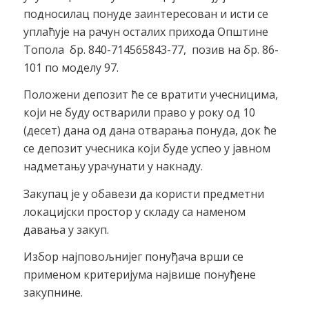
подносилац понуде заинтересован и исти се
уплаћује на рачун осталих прихода Општине
Топола бр. 840-714565843-77, позив на бр. 86-
101 по моделу 97.
Положени депозит ће се вратити учесницима,
који не буду остварили право у року од 10
(десет) дана од дана отварања понуда, док ће
се депозит учесника који буде успео у јавном
надметању урачунати у накнаду.
Закупац је у обавези да користи предметни
локацијски простор у складу са наменом
давања у закуп.
Избор најповољнијег понуђача врши се
применом критеријума највише понуђене
закупнине.