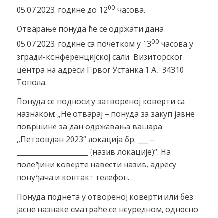
00
05.07.2023. године до 12
часова.
Отварање понуда ће се одржати дана
00
05.07.2023. године са почетком у 13
часова у
згради-конференцијској сали Визиторског
центра на адреси Првог Устанка 1 А, 34310
Топола.
Понуда се подноси у затвореној коверти са
назнаком: „Не отварај – понуда за закуп јавне
површине за дан одржавања вашара
,,Петровдан 2023“ локација бр. ___ –
_____________________ (назив локације)“. На
полеђини коверте навести назив, адресу
понуђача и контакт телефон.
Понуда поднета у отвореној коверти или без
јасне назнаке сматраће се неуредном, односно