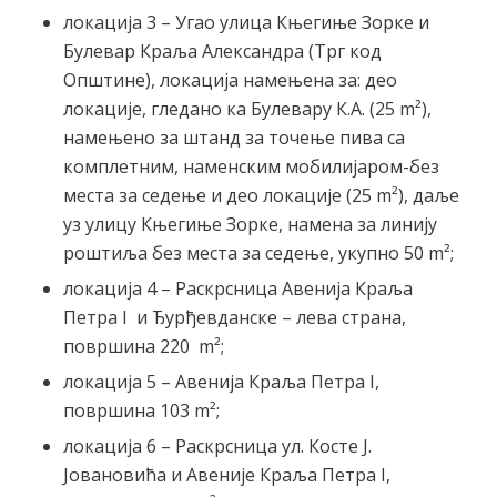
локација 3 – Угао улица Књегиње Зорке и
Булевар Краља Александра (Трг код
Општине), локација намењена за: део
локације, гледано ка Булевару К.А. (25 m²),
намењено за штанд за точење пива са
комплетним, наменским мобилијаром-без
места за седење и део локације (25 m²), даље
уз улицу Књегиње Зорке, намена за линију
роштиља без места за седење, укупно 50 m²;
локација 4 – Раскрсница Авенија Краља
Петра I и Ђурђевданске – лева страна,
површина 220 m²;
локација 5 – Авенија Краља Петра I,
површина 103 m²;
локација 6 – Раскрсница ул. Косте Ј.
Јовановића и Авеније Краља Петра I,