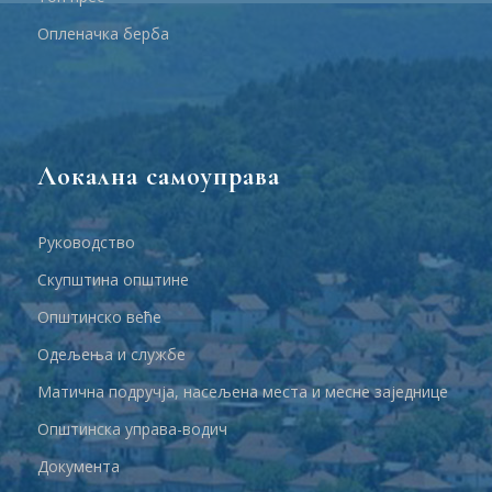
Опленачка берба
Локална самоуправа
Руководство
Скупштина општине
Општинско веће
Одељења и службе
Матична подручја, насељена места и месне заједнице
Општинска управа-водич
Документа