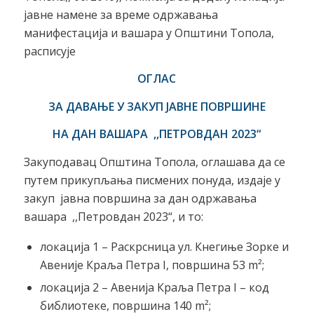
јавне намене за време одржавања
манифестација и вашара у Општини Топола,
расписује
ОГЛАС
ЗА ДАВАЊЕ У ЗАКУП ЈАВНЕ ПОВРШИНЕ
НА ДАН ВАШАРА ,,ПЕТРОВДАН 2023“
Закуподавац Општина Топола, оглашава да се
путем прикупљања писмених понуда, издајe у
закуп јавнa површинa за дан одржавања
вашара ,,Петровдан 2023“, и то:
локација 1 – Раскрсница ул. Кнегиње Зорке и
Авеније Краља Петра I, површина 53 m²;
локација 2 – Авенија Краља Петра I – код
библиотеке, површина 140 m²;