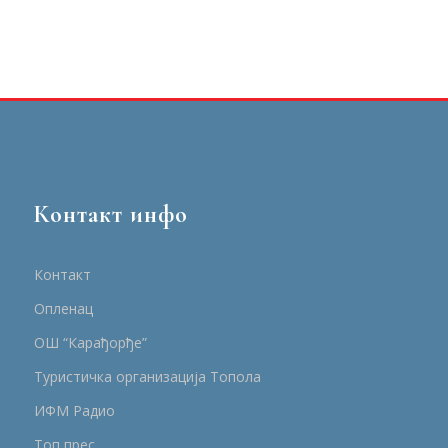
Контакт инфо
Контакт
Опленац
ОШ “Карађорђе”
Туристичка организација Топола
ИФМ Радио
Топ прес