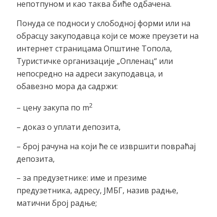
непотпуном и као таква биће одбачена.
Понуда се подноси у слободној форми или на
обрасцу закуподавца који се може преузети на
интернет страницама Општине Топола,
Туристичке организације „Опленац“ или
непосредно на адреси закуподавца, и
обавезно мора да садржи:
2
– цену закупа по m
– доказ о уплати депозита,
– број рачуна на који ће се извршити повраћај
депозита,
– за предузетнике: име и презиме
предузетника, адресу, ЈМБГ, назив радње,
матични број радње;