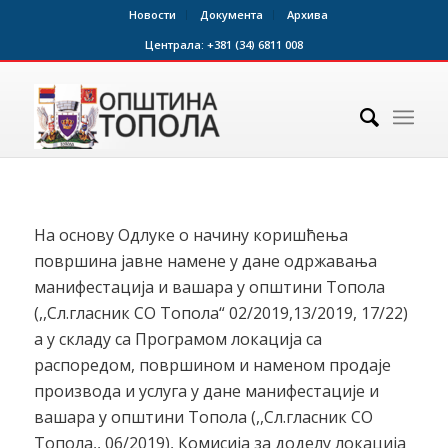
Новости
Документа
Архива
Централа:
+381 (34) 6811 008
На основу Одлуке о начину коришћења
површина јавне намене у дане одржавања
манифестација и вашара у општини Топола
(,,Сл.гласник СО Топола“ 02/2019,13/2019, 17/22)
а у складу са Програмом локација са
распоредом, површином и наменом продаје
производа и услуга у дане манифестације и
вашара у општини Топола (,,Сл.гласник СО
Топола,, 06/2019), Комисија за доделу локација