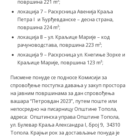
површина 221 m²;
локација 7 – Раскрсница Авенија Краља
Петра I и Ђурђевданске – десна страна,
површина 224 m²;
локација 8 – ул. Краљице Марије – код
рачуноводстава, површина 223 m²;
локација 9 – Раскрсница ул. Кнегиње Зорке и
Краљице Марије, површина 123 m²;
Писмене понуде се подносе Комисији за
спровођење поступка давања у закуп простора
на јавним површинама за дан спровођења
вашара “Петровдан 2023”, путем поште или
непосредно на писарницу Општине Топола,
адреса: Општинска управа Општине Топола,
ул. Булевар Краља Александра I, број 9, 34310
Топола. Крајњи рок за достављање понуда је