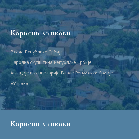
Корисни линкови
Влада Републике Србије
Народна скупштина Републике Србије
Агенције и канцеларије Владе Републике Србије
еУправа
Корисни линкови