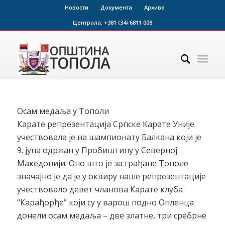
Новости
Документа
Архива
Централа:
+381 (34) 6811 008
Осам медаља у Тополи
Карате репрезентација Српске Карате Уније
учествовала је на шампионату Балкана који је
9. јуна одржан у Пробиштипу у Северној
Македонији. Оно што је за грађане Тополе
значајно је да је у оквиру наше репрезентације
учествовало девет чланова Карате клуба
“Карађорђе” који су у варош подно Опленца
донели осам медаља – две златне, три сребрне