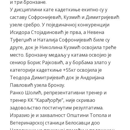
и три бронзане.
У дисциплини кате кадеткиње екипно су у
саставу Софронијевић, Кузмић и Димитријевић
узеле сребро. У појединачној конкуренцији
Исидора Стојадиновић је прва, а Невена
Туфегџић и Наталија Софронијевић биле су
друге, док је Николина Кузмић освојила треће
место. Бронзану медаљу у катама освојио је
сениор Борис Рајковић, а у борбама злато у
категорији кадеткиње +55кг освојила је
Теодора Димитријевић док је Андријана
Павловић узела бронзу.
Ранко Шолић, репрезентативни тренер и
тренер КК “Карађорђе”, није скривао
задовољство постигнутим резултатима.
Изразио је и захвалност Општини Топола и
Ветеринарској станици Белосавци доо