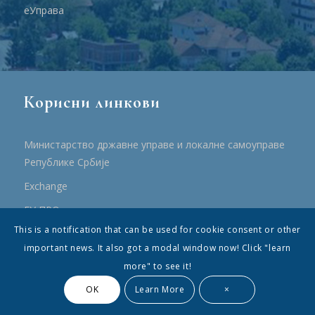
еУправа
Корисни линкови
Министарство државне управе и локалне самоуправе
Републике Србије
Еxchange
ЕУ ПРО
This is a notification that can be used for cookie consent or other
ПРРР
important news. It also got a modal window now! Click "learn
more" to see it!
OK
Learn More
×
© Општина Топола - Сва права су садржана