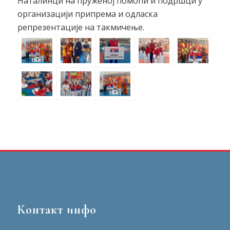
Наталинци на пруженој помоћи и подршци у
организацији припрема и одласка
репрезентације на такмичење.
Контакт инфо