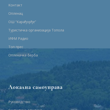
Контакт
Опленац
ОШ “Карађорђе”
Туристичка организација Топола
ИФМ Радио
Топ прес
Опленачка берба
Локална самоуправа
Руководство