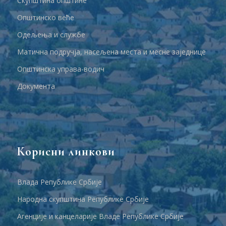
Скупштина општине
Општинско веће
Одељења и службе
Матична подручја, насељена места и месне заједнице
Општинска управа-водич
Документа
Корисни линкови
Влада Републике Србије
Народна скупштина Републике Србије
Агенције и канцеларије Владе Републике Србије