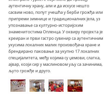
аутентичну храну, али и да искусе нешто
сасвим ново, попут учешћа у берби грожђа или
припреми зимнице и традиционалних јела, уз
упознавање са културно-историјским
знаменитостима Опленца. У оквиру пројекта је
креиран и први гастро сувенир са аутентичним
укусима локалних малих произвођача хране и
брендирано паковање за укупно 17 локалних
специјалитета, међу којима су џемови, слатка,
ајвар, козји сир у маслиновом уљу са зачинима,
љуто грожђе и друго.