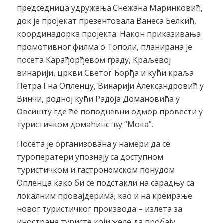
председница удружења Снежана Маринковић,
док је пројекат презентовала Ванеса Белкић,
координадорка пројекта. Након приказивања
промотивног филма о Тополи, планирана је
посета Карађорђевом граду, Краљевој
винарији, цркви Светог Ђорђа и кући краља
Петра I на Опленцу, Винарији Александровић у
Винчи, родној кући Радоја Домановића у
Овсишту где ће поподневни одмор провести у
туристичком домаћинству “Мока”.
Посета је организована у намери да се
туроператери упознају са доступном
туристичком и гастрономском понудом
Опленца како би се подстакли на сарадњу са
локалним провајдерима, као и на креирање
новог туристичког производа – излета за
иностране туристе који желе да пробају