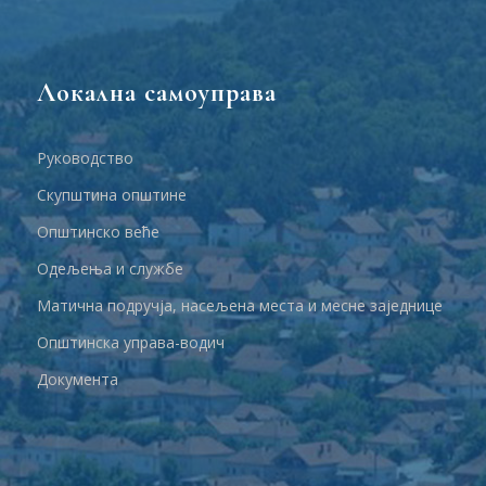
Локална самоуправа
Руководство
Скупштина општине
Општинско веће
Одељења и службе
Матична подручја, насељена места и месне заједнице
Општинска управа-водич
Документа