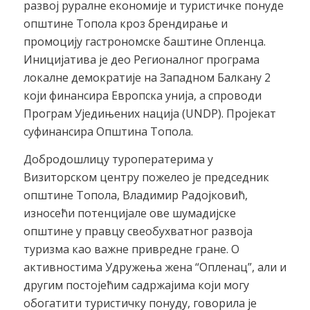
развој руралне економије и туристичке понуде
општине Топола кроз брендирање и
промоцију гастрономске баштине Опленца.
Иницијатива је део Регионалног програма
локалне демократије на Западном Балкану 2
који финансира Европска унија, а спроводи
Програм Уједињених нација (UNDP). Пројекат
суфинансира Општина Топола.
Добродошлицу туроператерима у
Визиторском центру пожелео је председник
општине Топола, Владимир Радојковић,
износећи потенцијале ове шумадијске
општине у правцу свеобухватног развоја
туризма као важне привредне гране. О
активностима Удружења жена “Опленац”, али и
другим постојећим садржајима који могу
обогатити туристичку понуду, говорила је