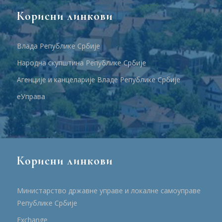
Корисни линкови
Влада Републике Србије
Народна скупштина Републике Србије
Агенције и канцеларије Владе Републике Србије
еУправа
Корисни линкови
Министарство државне управе и локалне самоуправе
Републике Србије
Еxchange