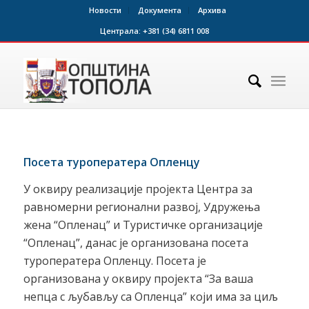
Новости
Документа
Архива
Централа:
+381 (34) 6811 008
Посета туроператера Опленцу
У оквиру реализације пројекта Центра за
равномерни регионални развој, Удружења
жена “Опленац” и Туристичке организације
“Опленац”, данас је организована посета
туроператера Опленцу. Посета је
организована у оквиру пројекта “За ваша
непца с љубављу са Опленца” који има за циљ