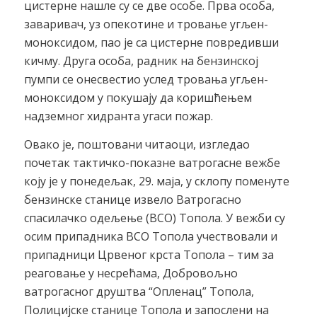
цистерне нашле су се две особе. Прва особа,
заваривач, уз опекотине и тровање угљен-
моноксидом, пао је са цистерне повредивши
кичму. Друга особа, радник на бензинској
пумпи се онесвестио услед тровања угљен-
моноксидом у покушају да коришћењем
надземног хидранта угаси пожар.
Овако је, поштовани читаоци, изгледао
почетак тактичко-показне ватрогасне вежбе
коју је у понедељак, 29. маја, у склопу поменуте
бензинске станице извело Ватрогасно
спасилачко одељење (ВСО) Топола. У вежби су
осим припадника ВСО Топола учествовали и
припадници Црвеног крста Топола – тим за
реаговање у несрећама, Добровољно
ватрогасног друштва “Опленац” Топола,
Полицијске станице Топола и запослени на