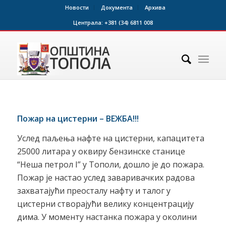
Новости
Документа
Архива
Централа:
+381 (34) 6811 008
Пожар на цистерни – ВЕЖБА!!!
Услед паљења нафте на цистерни, капацитета
25000 литара у оквиру бензинске станице
“Неша петрол I” у Тополи, дошло је до пожара.
Пожар је настао услед заваривачких радова
захватајући преосталу нафту и талог у
цистерни створајући велику концентрацију
дима. У моменту настанка пожара у околини