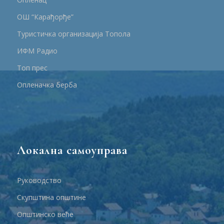
ОШ “Карађорђе”
Туристичка организација Топола
ИФМ Радио
Топ прес
Опленачка берба
Локална самоуправа
Руководство
Скупштина општине
Општинско веће