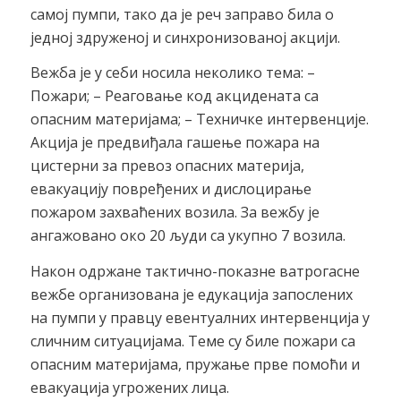
самој пумпи, тако да је реч заправо била о
једној здруженој и синхронизованој акцији.
Вежба је у себи носила неколико тема: –
Пожари; – Реаговање код акцидената са
опасним материјама; – Техничке интервенције.
Акција је предвиђала гашење пожара на
цистерни за превоз опасних материја,
евакуацију повређених и дислоцирање
пожаром захваћених возила. За вежбу је
ангажовано око 20 људи са укупно 7 возила.
Након одржане тактично-показне ватрогасне
вежбе организована је едукација запослених
на пумпи у правцу евентуалних интервенција у
сличним ситуацијама. Теме су биле пожари са
опасним материјама, пружање прве помоћи и
евакуација угрожених лица.