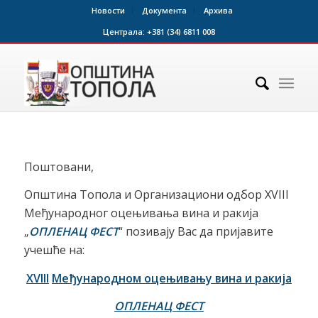
Новости
Документа
Архива
Централа:
+381 (34) 6811 008
Поштовани,
Општина Топола и Организациони одбор XVIII
Међународног оцењивањa вина и ракија
„
ОПЛЕНА
Ц
ФЕСТ
“ позивају Вас да пријавите
учешће на:
XVIII
Међународно
м
оцењивању вина и ракија
ОПЛЕНАЦ ФЕСТ