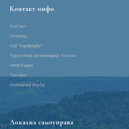
Контакт инфо
Контакт
Опленац
ОШ “Карађорђе”
Туристичка организација Топола
ИФМ Радио
Топ прес
Опленачка берба
Локална самоуправа