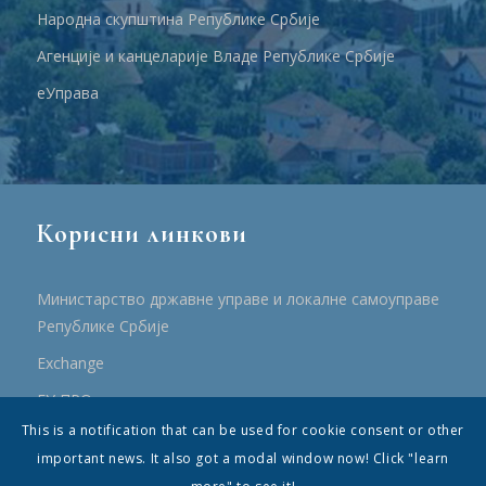
Народна скупштина Републике Србије
Агенције и канцеларије Владе Републике Србије
еУправа
Корисни линкови
Министарство државне управе и локалне самоуправе
Републике Србије
Еxchange
ЕУ ПРО
This is a notification that can be used for cookie consent or other
ПРРР
important news. It also got a modal window now! Click "learn