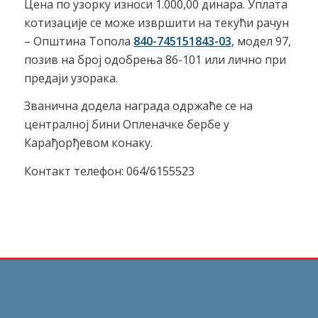
Цена по узорку износи 1.000,00 динара. Уплатa
котизације се може извршити на текући рачун
– Општина Топола
840-745151843-03
, модел 97,
позив на број одобрења 86-101 или лично при
предаји узорака.
Званична додела награда одржаће се на
централној бини Опленачке бербе у
Карађорђевом конаку.
Контакт телефон: 064/6155523