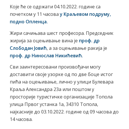
Које ће се одржати 04.10.2022. године са
почетком у 11 часова
у Краљев
o
м подруму,
подно Опленца.
Жири сачињава шест професора. Председник
жирија за оцењивање вина је
проф.
д
р
Слободан Јовић
, а за оцењивање ракија је
проф.
д
р Нинослав
Никићевић.
Сви заинтересовани произвођачи могу
доставити своје узорке од по две боце истог
пића на оцењивање, лично у улици Булевара
Краља Александра 23а или поштом у
просторије туристичке организације Топoла
улица Првог устанка 1а, 34310 Топола,
најкасније до 03.10.2022. године од 09 часова до
14 часова.