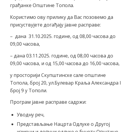
грађанке Општине Топола.
Користимо ову прилику да Вас позовемо да
присуствујете догађају јавне расправе:
– дана
31.10.2025. године, од 08,00 часова до
09,00 часова,
– дана 03.11.2025. године, од 08,00 часова до
09,00 часова, и од 15,00 часова до 16,00 часова,
у просторији Скупштинске сале општине
Топола, број 20, ул.Булевар Краља Александра I
број 9 у Тополи.
Програм јавне расправе садржи:
Уводну реч,
Представљање Нацрта Одлуке о Другој
измени и допуни одлуке о буџету Општине