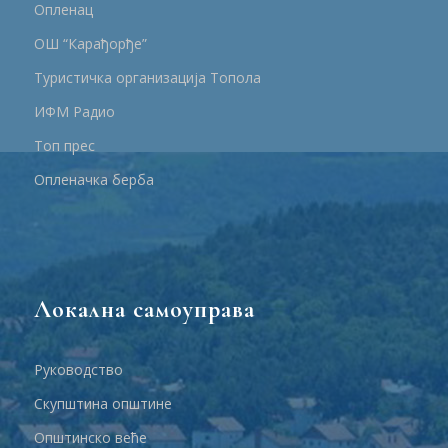
Опленац
ОШ “Карађорђе”
Туристичка организација Топола
ИФМ Радио
Топ прес
Опленачка берба
Локална самоуправа
Руководство
Скупштина општине
Општинско веће