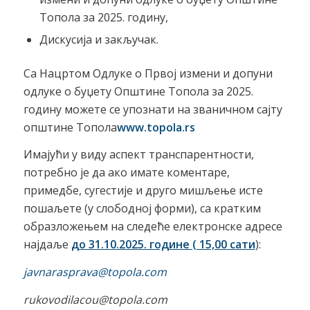
Топола за 2025. годину,
Дискусија и закључак.
Са Нацртом Одлуке о Првој измени и допуни
одлуке о буџету Општине Топола за 2025.
годину можете се упознати на званичном сајту
општине Топола
www.topola.rs
Имајући у виду аспект транспарентности,
потребно је да ако имате коментаре,
примедбе, сугестије и друго мишљење исте
пошаљете (у слободној форми), са кратким
образложењем на следеће електронске адресе
најдаље
до 31.10.2025. године ( 15,00 сати
):
javnarasprava@topola.com
rukovodilacou
@topola.com