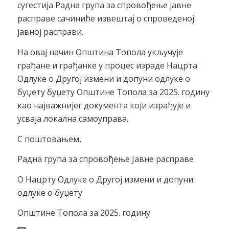
сугестија Радна група за спровођење јавне
расправе сачиниће извештај о спроведеној
јавној расправи.
На овај начин Општина Топола укључује
грађане и грађанке у процес израде Нацрта
Одлуке о Другој измени и допуни одлуке о
буџету буџету Општине Топола за 2025. годину
као најважнијег документа који израђује и
усваја локална самоуправа.
С поштовањем,
Радна група за спровођење Јавне расправе
О Нацрту Одлуке о Другој измени и допуни
одлуке о буџету
Општине Топола за 2025. годину