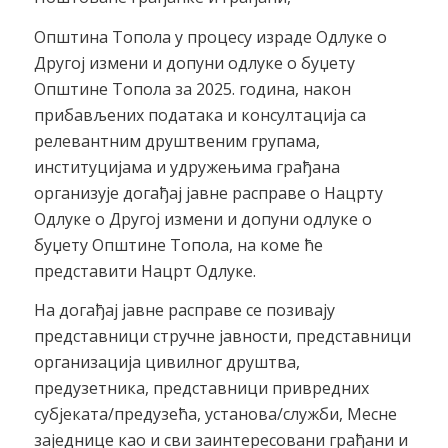
Општина Топола у процесу израде Одлуке о
Другој измени и допуни одлуке о буџету
Општине Топола за 2025. година, након
прибављених података и консултација са
релевантним друштвеним групама,
институцијама и удружењима грађана
организује догађај јавне расправе о Нацрту
Одлуке о Другој измени и допуни одлуке о
буџету Општине Топола, на коме ће
представити Нацрт Одлуке.
На догађај јавне расправе се позивају
представници стручне јавности, представници
организација цивилног друштва,
предузетника, представници привредних
субјеката/предузећа, установа/служби, Месне
заједнице као и сви заинтересовани грађани и