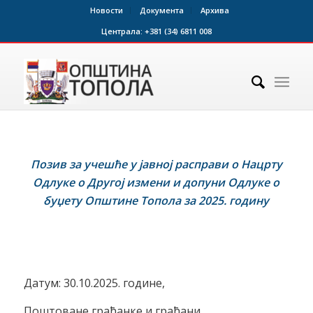
Новости
Документа
Архива
Централа:
+381 (34) 6811 008
Позив за учешће у јавној расправи о Нацрту
Одлуке о Другој измени и допуни Одлуке о
буџету Општине
Топола
за 202
5
. годину
Датум: 30.10.2025. године,
Поштоване грађанке и грађани,