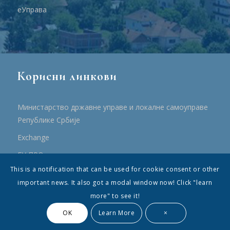
еУправа
Корисни линкови
Министарство државне управе и локалне самоуправе
Републике Србије
Еxchange
ЕУ ПРО
This is a notification that can be used for cookie consent or other
ПРРР
important news. It also got a modal window now! Click "learn
more" to see it!
OK
Learn More
×
© Општина Топола - Сва права су садржана