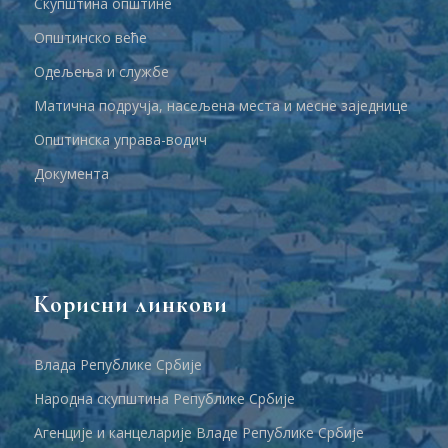
Скупштина општине
Општинско веће
Одељења и службе
Матична подручја, насељена места и месне заједнице
Општинска управа-водич
Документа
Корисни линкови
Влада Републике Србије
Народна скупштина Републике Србије
Агенције и канцеларије Владе Републике Србије