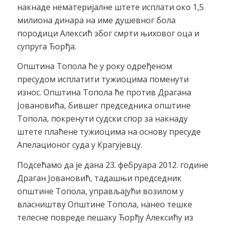
накнаде нематеријалне штете исплати око 1,5
милиона динара на име душевног бола
породици Алексић због смрти њиховог оца и
супруга Ђорђа.
Општина Топола ће у року одређеном
пресудом исплатити тужиоцима поменути
износ. Општина Топола ће против Драгана
Јовановића, бившег председника општине
Топола, покренути судски спор за накнаду
штете плаћене тужиоцима на основу пресуде
Апелационог суда у Крагујевцу.
Подсећамо да је дана 23. фебруара 2012. године
Драган Јовановић, тадашњи председник
општине Топола, управљајући возилом у
власништву Општине Топола, нанео тешке
телесне повреде пешаку Ђорђу Алексићу из