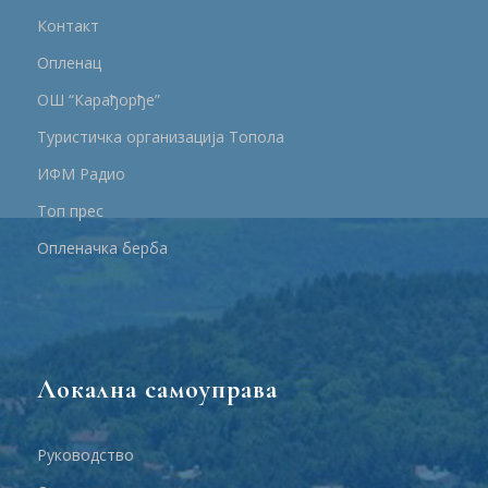
Контакт
Опленац
ОШ “Карађорђе”
Туристичка организација Топола
ИФМ Радио
Топ прес
Опленачка берба
Локална самоуправа
Руководство