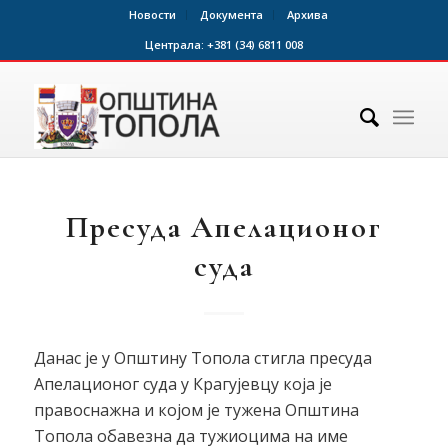
Новости
Документа
Архива
Централа:
+381 (34) 6811 008
Пресуда Апелационог
суда
Данас је у Општину Топола стигла пресуда
Апелационог суда у Крагујевцу која је
правоснажна и којом је тужена Општина
Топола обавезна да тужиоцима на име