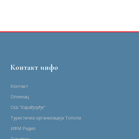
Контакт инфо
Контакт
Опленац
ОШ “Карађорђе”
Туристичка организација Топола
ИФМ Радио
Топ прес