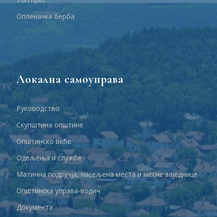
Опленачка берба
Локална самоуправа
Руководство
Скупштина општине
Општинско веће
Одељења и службе
Матична подручја, насељена места и месне заједнице
Општинска управа-водич
Документа