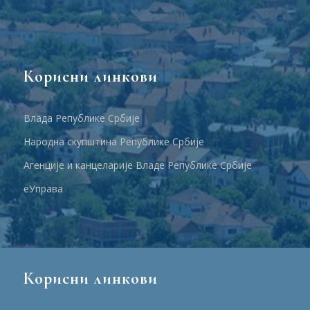
Корисни линкови
Влада Републике Србије
Народна скупштина Републике Србије
Агенције и канцеларије Владе Републике Србије
еУправа
Корисни линкови